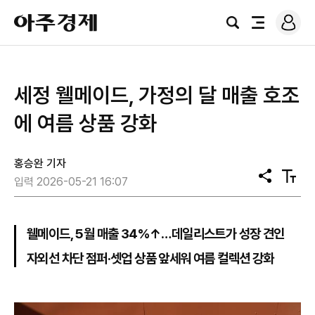
로
아
그
검
전
주
인
색
체
경
메
제
뉴
세정 웰메이드, 가정의 달 매출 호조
에 여름 상품 강화
홍승완 기자
공
텍
입력 2026-05-21 16:07
유
스
트
크
기
웰메이드, 5월 매출 34%↑…데일리스트가 성장 견인
자외선 차단 점퍼·셋업 상품 앞세워 여름 컬렉션 강화