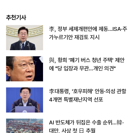
추천기사
李, 정부 세제개편안에 제동…ISA·주
가누르기안 재검토 지시
與, 황희 '폐기 버스 청년 주택' 제안
에 "당 입장과 무관…개인 의견"
李대통령, '호우피해' 안동·의성 관할
4개면 특별재난지역 선포
AI 반도체가 뒤집은 수출 순위…韓·
대만, 사상 첫 日 추월