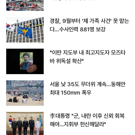
경찰, 9월부터 '제 가족 사건' 못 맡는
다…수사인력 881명 보강
"이란 지도부 내 최고지도자 모즈타
바 위독설 확산"
서울 낮 35도 무더위 계속…동해안
최대 150㎜ 폭우
李대통령 "군, 내란 이후 신뢰 회복
해야…지휘부 헌신해달라"