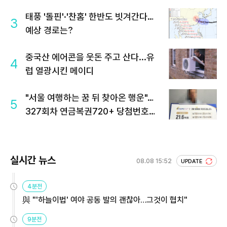
태풍 '돌핀'·'찬홈' 한반도 빗겨간다…
3
예상 경로는?
중국산 에어콘을 웃돈 주고 산다...유
4
럽 열광시킨 메이디
"서울 여행하는 꿈 뒤 찾아온 행운"…
5
327회차 연금복권720+ 당첨번호조
회 주목
실시간 뉴스
08.08 15:52
UPDATE
4분전
與 "'하늘이법' 여야 공동 발의 괜찮아…그것이 협치"
9분전