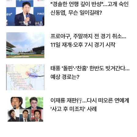
"경솔한 언행 깊이 반성"…고개 숙인
신동엽, 무슨 일이길래?
프로야구, 주말까지 전 경기 취소…
11일 재개·오후 7시 경기 시작
태풍 '돌핀'·'찬홈' 한반도 빗겨간다…
예상 경로는?
이재룡 재판行…다시 떠오른 연예계
'사고 후 미조치' 사례