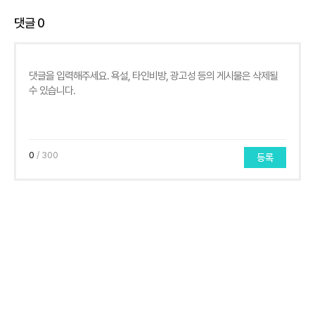
댓글
0
0
/ 300
등록