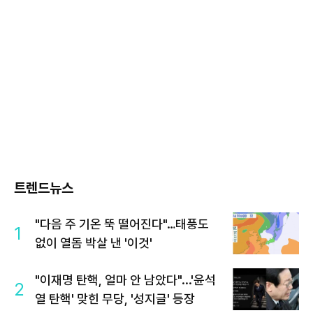
트렌드뉴스
"다음 주 기온 뚝 떨어진다"…태풍도
1
없이 열돔 박살 낸 '이것'
"이재명 탄핵, 얼마 안 남았다"...'윤석
2
열 탄핵' 맞힌 무당, '성지글' 등장