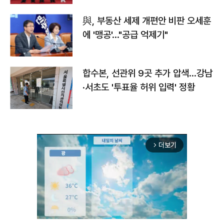
與, 부동산 세제 개편안 비판 오세훈
에 '맹공'…"공급 억제기"
합수본, 선관위 9곳 추가 압색…강남
·서초도 '투표율 허위 입력' 정황
더보기
arrow_forward_ios