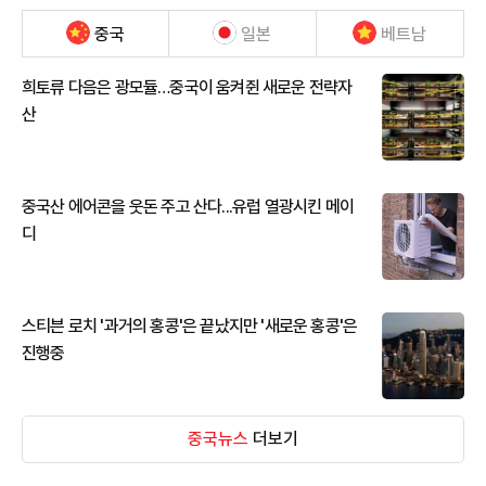
중국
일본
베트남
희토류 다음은 광모듈…중국이 움켜쥔 새로운 전략자
산
중국산 에어콘을 웃돈 주고 산다...유럽 열광시킨 메이
디
스티븐 로치 '과거의 홍콩'은 끝났지만 '새로운 홍콩'은
진행중
중국뉴스
더보기