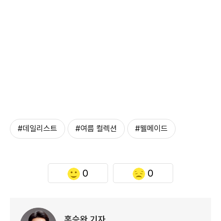
#데일리스트
#여름 컬렉션
#웰메이드
0
0
홍승완 기자