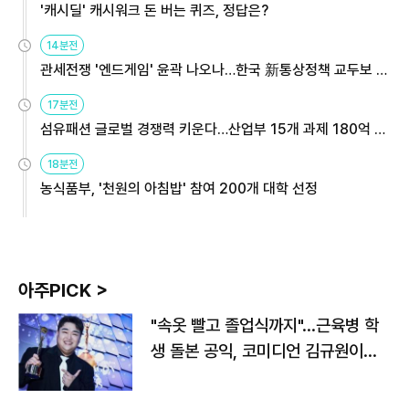
'캐시딜' 캐시워크 돈 버는 퀴즈, 정답은?
14분전
관세전쟁 '엔드게임' 윤곽 나오나…한국 新통상정책 교두보 활
용해야
17분전
섬유패션 글로벌 경쟁력 키운다…산업부 15개 과제 180억 지
원
18분전
농식품부, '천원의 아침밥' 참여 200개 대학 선정
아주PICK >
"속옷 빨고 졸업식까지"…근육병 학
생 돌본 공익, 코미디언 김규원이었
다