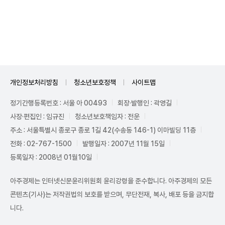
Unmute
개인정보처리방침
청소년보호정책
사이트맵
정기간행등록번호 : 서울 아 00493
회장·발행인 : 곽영길
사장·편집인 : 임규진
청소년보호책임자 : 전운
주소 : 서울특별시 종로구 종로 1길 42(수송동 146-1) 이마빌딩 11층
전화 : 02-767-1500
발행일자 : 2007년 11월 15일
등록일자 : 2008년 01월10일
아주경제는 인터넷신문윤리위원회 윤리강령을 준수합니다. 아주경제의 모든
콘텐츠(기사)는 저작권법의 보호를 받으며, 무단전재, 복사, 배포 등을 금지합
니다.