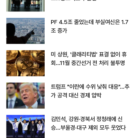
PF 4.5조 줄었는데 부실여신은 1.7
조 증가
미 상원, '클래리티법' 표결 없이 휴
회…11월 중간선거 전 처리 불투명
트럼프 "이란에 수위 낮춰 대응"…추
가 공격 대신 경제 압박
김민석, 강원·경북서 정청래에 신
승…부울경·대구 제외 모두 웃었다