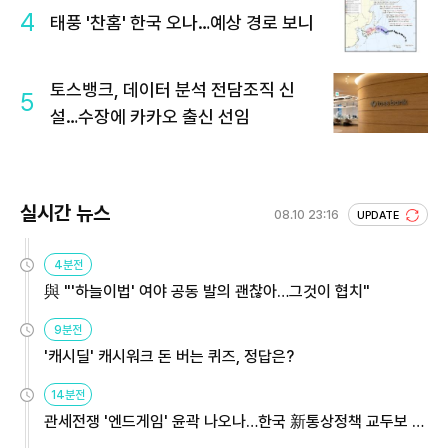
4
태풍 '찬홈' 한국 오나…예상 경로 보니
토스뱅크, 데이터 분석 전담조직 신
5
설…수장에 카카오 출신 선임
실시간 뉴스
08.10 23:16
UPDATE
4분전
與 "'하늘이법' 여야 공동 발의 괜찮아…그것이 협치"
9분전
'캐시딜' 캐시워크 돈 버는 퀴즈, 정답은?
14분전
관세전쟁 '엔드게임' 윤곽 나오나…한국 新통상정책 교두보 활
용해야