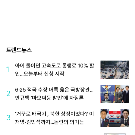
트렌드뉴스
아이 둘이면 고속도로 통행료 10% 할
1
인…오늘부터 신청 시작
6·25 적국 수장 어록 읊은 국방장관…
2
안규백 '마오쩌둥 발언'에 자질론
'거꾸로 태극기', 북한 상징이었다? 이
3
재명·김민석까지…논란의 의미는