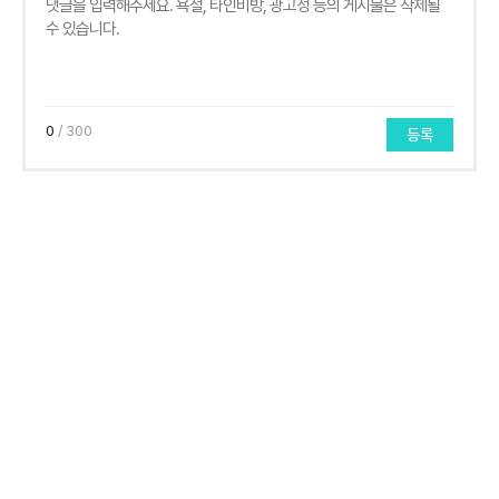
0
/ 300
등록