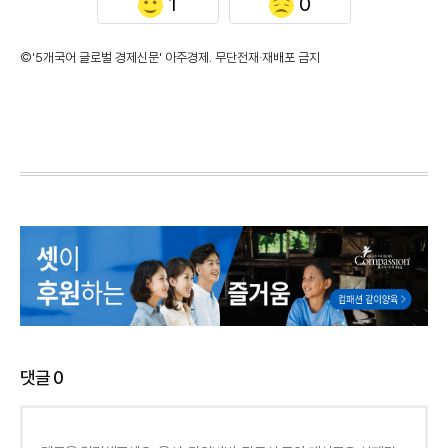
1
0
©'5개국어 글로벌 경제신문' 아주경제. 무단전재·재배포 금지
댓글
0