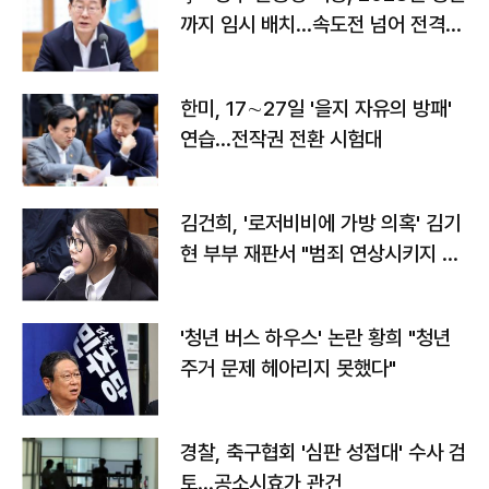
까지 임시 배치…속도전 넘어 전격
전"
한미, 17∼27일 '을지 자유의 방패'
연습…전작권 전환 시험대
김건희, '로저비비에 가방 의혹' 김기
현 부부 재판서 "범죄 연상시키지 말
라"
'청년 버스 하우스' 논란 황희 "청년
주거 문제 헤아리지 못했다"
경찰, 축구협회 '심판 성접대' 수사 검
토…공소시효가 관건