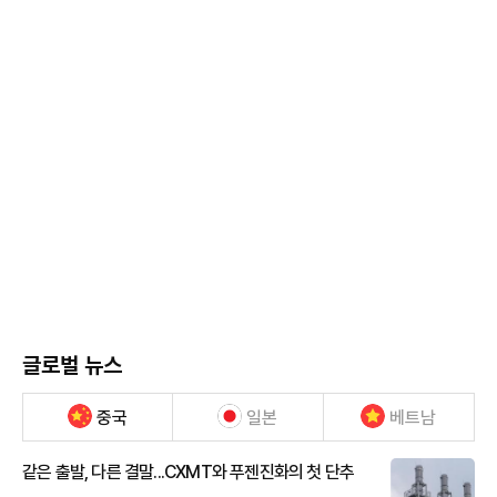
글로벌 뉴스
중국
일본
베트남
같은 출발, 다른 결말...CXMT와 푸젠진화의 첫 단추