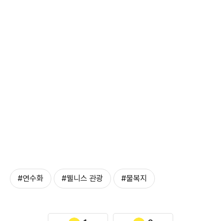
#연수화
#웰니스 관광
#물복지