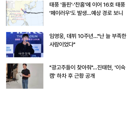
태풍 '돌핀'·'찬홈'에 이어 16호 태풍
'페이러우'도 발생…예상 경로 보니
임영웅, 데뷔 10주년…"난 늘 부족한
사람이었다"
"광고주들이 찾아줘"…진태현, '이숙
캠' 하차 후 근황 공개