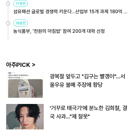
17분전
섬유패션 글로벌 경쟁력 키운다…산업부 15개 과제 180억 지
원
18분전
농식품부, '천원의 아침밥' 참여 200개 대학 선정
아주PICK >
광복절 앞두고 "김구는 빨갱이"…서
울우유 불매 주장에 황당
'거꾸로 태극기'에 분노한 김희철, 결
국 사과…"제 잘못"