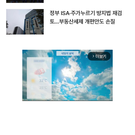
정부 ISA·주가누르기 방지법 재검
토…부동산세제 개편안도 손질
더보기
arrow_forward_ios
Unmute