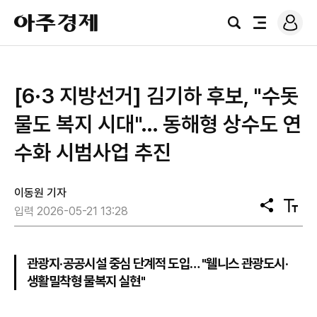
로
아
그
검
전
주
인
색
체
경
메
제
뉴
[6·3 지방선거] 김기하 후보, "수돗
물도 복지 시대"… 동해형 상수도 연
수화 시범사업 추진
이동원 기자
공
텍
입력 2026-05-21 13:28
유
스
트
크
기
관광지·공공시설 중심 단계적 도입… "웰니스 관광도시·
생활밀착형 물복지 실현"