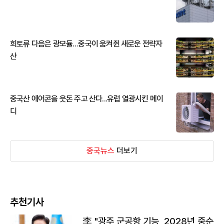
희토류 다음은 광모듈…중국이 움켜쥔 새로운 전략자
산
중국산 에어콘을 웃돈 주고 산다...유럽 열광시킨 메이
디
중국뉴스
더보기
추천기사
李 "광주 군공항 기능, 2028년 중순