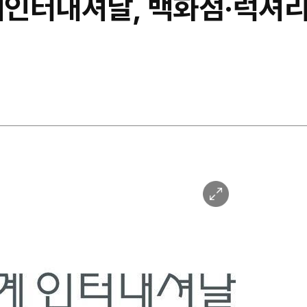
인터내셔날, 백화점·럭셔리
이
미
지
확
대