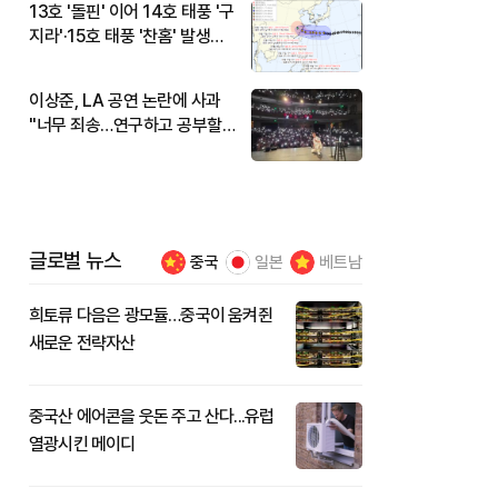
13호 '돌핀' 이어 14호 태풍 '구
지라'·15호 태풍 '찬홈' 발생…
현재 위치와 이동경로는?
이상준, LA 공연 논란에 사과
"너무 죄송…연구하고 공부할
것"
글로벌 뉴스
중국
일본
베트남
희토류 다음은 광모듈…중국이 움켜쥔
새로운 전략자산
중국산 에어콘을 웃돈 주고 산다...유럽
열광시킨 메이디