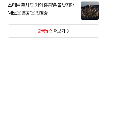
스티븐 로치 '과거의 홍콩'은 끝났지만
'새로운 홍콩'은 진행중
중국뉴스
더보기