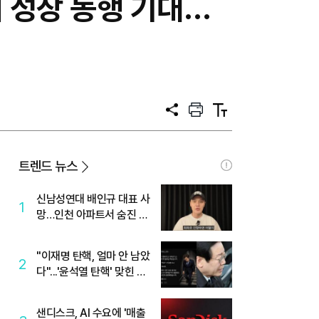
 성장 동행 기대…
공
프
텍
유
린
스
트
트
크
기
트렌드 뉴스
신남성연대 배인규 대표 사
1
망…인천 아파트서 숨진 채
발견
"이재명 탄핵, 얼마 안 남았
2
다"...'윤석열 탄핵' 맞힌 무
당, '성지글' 등장
샌디스크, AI 수요에 '매출