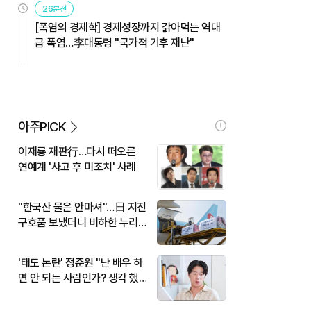
26분전
[폭염의 경제학] 경제성장까지 갉아먹는 역대
급 폭염…李대통령 "국가적 기후 재난"
아주PICK
이재룡 재판行…다시 떠오른
연예계 '사고 후 미조치' 사례
"한국산 물은 안마셔"…日 지진
구호품 보냈더니 비하한 누리
꾼
'태도 논란' 정준원 "난 배우 하
면 안 되는 사람인가? 생각 했
다"