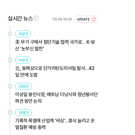
실시간 뉴스
08.06 18:26
UPDATE
10분전
美 무기 구매서 첨단기술 협력 국가로… K-방
산 '눈부신 발전'
10분전
北, 동해상으로 단거리탄도미사일 발사…42
일 만에 도발
26분전
이상일 용인시장, 베트남 다낭시와 청년봉사단
파견 방안 논의
26분전
기록적 폭염에 산업계 '비상'…휴식 늘리고 온
열질환 예방 총력