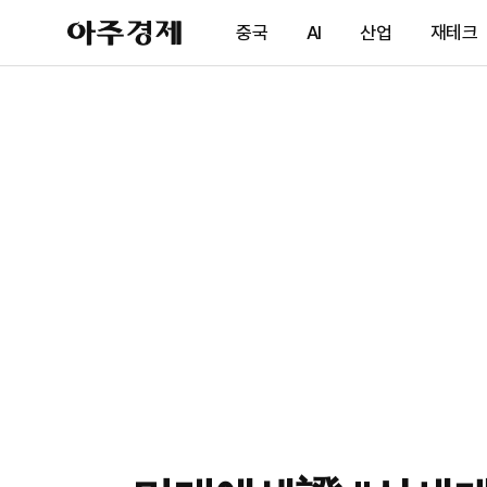
아
중국
AI
산업
재테크
주
경
제