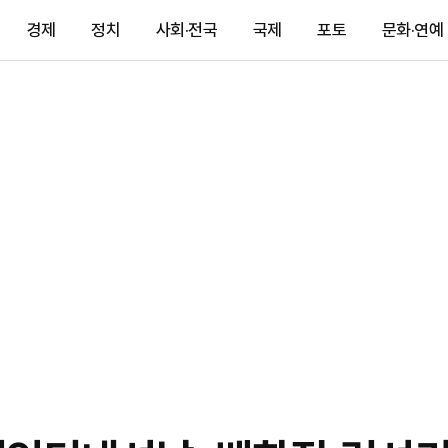
경제
정치
사회·전국
국제
포토
문화·연예