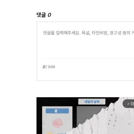
댓글
0
0
/ 300
더
arrow_forward_ios