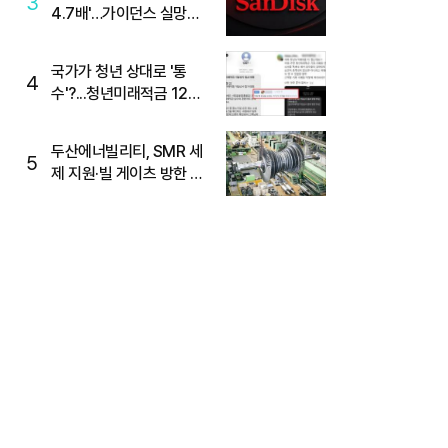
3
4.7배'…가이던스 실망에
'주가는 하락'
국가가 청년 상대로 '통
4
수'?...청년미래적금 12%
준다더니 "응, 오류야"
두산에너빌리티, SMR 세
5
제 지원·빌 게이츠 방한 기
대에 5%대 강세