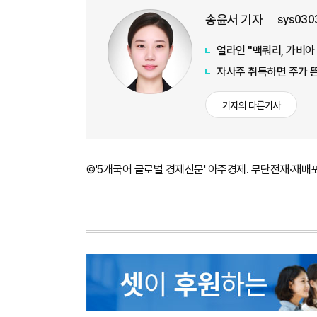
송윤서 기자
sys030
얼라인 "맥쿼리, 가비아
자사주 취득하면 주가 뜬
기자의 다른기사
©'5개국어 글로벌 경제신문' 아주경제. 무단전재·재배