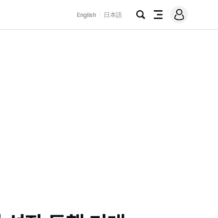
로
English
日本語
그
검
전
인
색
체
메
뉴