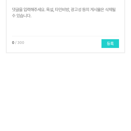
0
/ 300
등록