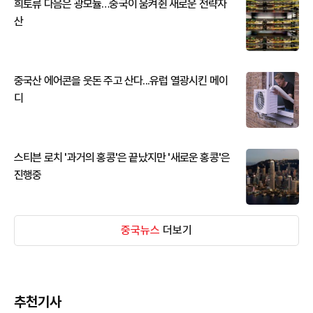
희토류 다음은 광모듈…중국이 움켜쥔 새로운 전략자
산
중국산 에어콘을 웃돈 주고 산다...유럽 열광시킨 메이
디
스티븐 로치 '과거의 홍콩'은 끝났지만 '새로운 홍콩'은
진행중
중국뉴스
더보기
추천기사