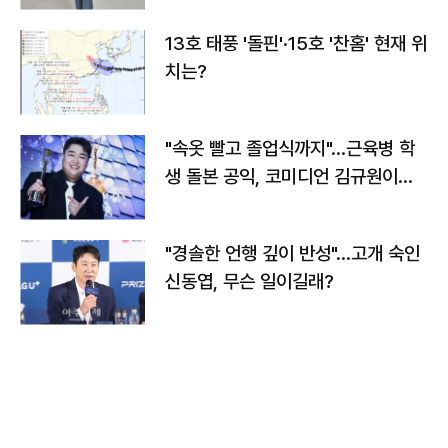
13호 태풍 '돌핀'·15호 '찬홈' 현재 위
치는?
"속옷 빨고 졸업식까지"…근육병 학
생 돌본 공익, 코미디언 김규원이었
다
"경솔한 언행 깊이 반성"…고개 숙인
신동엽, 무슨 일이길래?