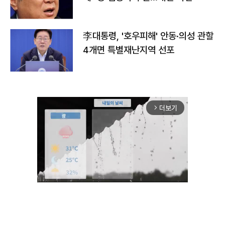
李대통령, '호우피해' 안동·의성 관할
4개면 특별재난지역 선포
더보기
arrow_forward_ios
Unmute