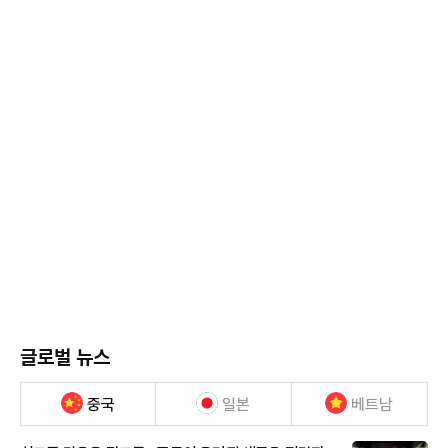
글로벌 뉴스
중국
일본
베트남