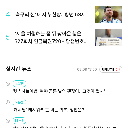
4
'축구의 신' 메시 부친상…향년 68세
"서울 여행하는 꿈 뒤 찾아온 행운"…
5
327회차 연금복권720+ 당첨번호조
회 주목
실시간 뉴스
08.09 13:50
UPDATE
4분전
與 "'하늘이법' 여야 공동 발의 괜찮아…그것이 협치"
9분전
'캐시딜' 캐시워크 돈 버는 퀴즈, 정답은?
14분전