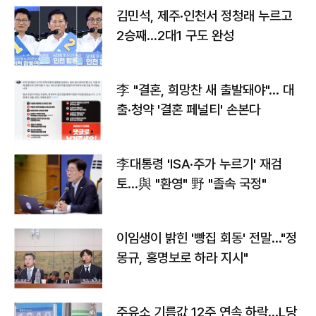
김민석, 제주·인천서 정청래 누르고
2승째…2대1 구도 완성
李 "결혼, 희망찬 새 출발돼야"… 대
출·청약 '결혼 페널티' 손본다
李대통령 'ISA·주가 누르기' 재검
토…與 "환영" 野 "졸속 국정"
이임생이 밝힌 '빵집 회동' 전말…"정
몽규, 홍명보로 하라 지시"
주유소 기름값 12주 연속 하락…L당