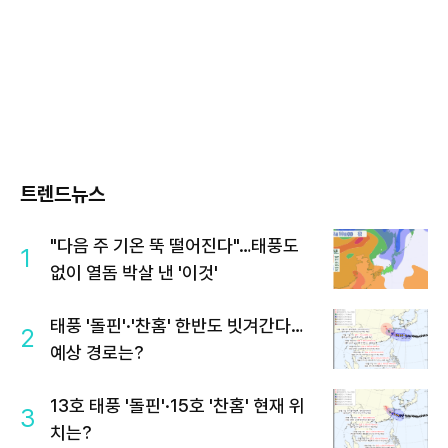
트렌드뉴스
"다음 주 기온 뚝 떨어진다"…태풍도
1
없이 열돔 박살 낸 '이것'
태풍 '돌핀'·'찬홈' 한반도 빗겨간다…
2
예상 경로는?
13호 태풍 '돌핀'·15호 '찬홈' 현재 위
3
치는?