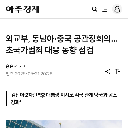
로
아
그
검
전
주
인
색
체
경
메
제
뉴
외교부, 동남아·중국 공관장회의…
초국가범죄 대응 동향 점검
송윤서 기자
공
텍
입력 2026-05-21 20:26
유
스
트
크
기
김진아 2차관 "李 대통령 지시로 각국 관계 당국과 공조
강화"