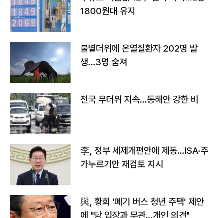
1800원대 유지
불볕더위에 온열질환자 202명 발
생…3명 숨져
전국 무더위 지속…동해안 강한 비
李, 정부 세제개편안에 제동…ISA·주
가누르기안 재검토 지시
與, 황희 '폐기 버스 청년 주택' 제안
에 "당 입장과 무관…개인 의견"