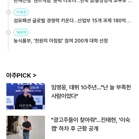
관세전쟁 '엔드게임' 윤곽 나오나…한국 新통상정책 교두보 활
용해야
17분전
섬유패션 글로벌 경쟁력 키운다…산업부 15개 과제 180억 지
원
18분전
농식품부, '천원의 아침밥' 참여 200개 대학 선정
아주PICK >
임영웅, 데뷔 10주년…"난 늘 부족한
사람이었다"
"광고주들이 찾아줘"…진태현, '이숙
캠' 하차 후 근황 공개