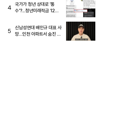
주목
국가가 청년 상대로 '통
4
수'?...청년미래적금 12%
준다더니 "응, 오류야"
신남성연대 배인규 대표 사
5
망…인천 아파트서 숨진 채
발견