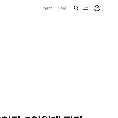
로
English
日本語
그
검
전
인
색
체
메
뉴