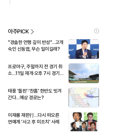
아주PICK
"경솔한 언행 깊이 반성"…고개
숙인 신동엽, 무슨 일이길래?
프로야구, 주말까지 전 경기 취
소…11일 재개·오후 7시 경기
시작
태풍 '돌핀'·'찬홈' 한반도 빗겨
간다…예상 경로는?
이재룡 재판行…다시 떠오른
연예계 '사고 후 미조치' 사례