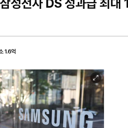
 삼성전자 DS 성과급 최대 
 1.6억
이
미
지
확
대