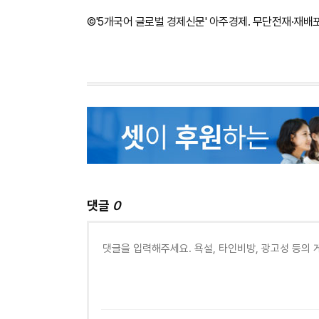
©'5개국어 글로벌 경제신문' 아주경제. 무단전재·재배
댓글
0