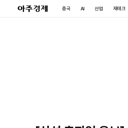
아
중국
AI
산업
재테크
주
경
제