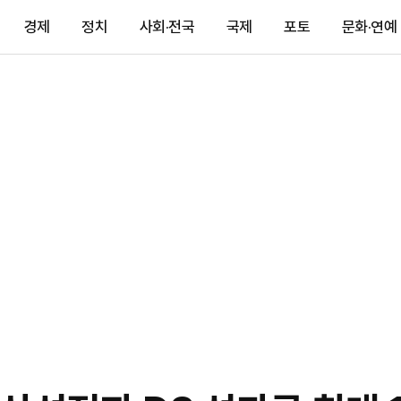
경제
정치
사회·전국
국제
포토
문화·연예