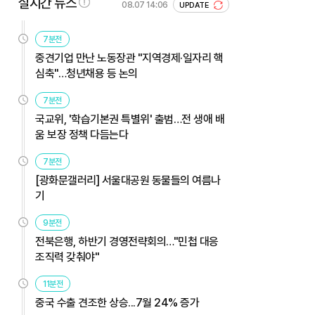
실시간 뉴스
08.07 14:06
UPDATE
7분전
중견기업 만난 노동장관 "지역경제·일자리 핵
심축"…청년채용 등 논의
7분전
국교위, '학습기본권 특별위' 출범…전 생애 배
움 보장 정책 다듬는다
7분전
[광화문갤러리] 서울대공원 동물들의 여름나
기
9분전
전북은행, 하반기 경영전략회의…"민첩 대응
조직력 갖춰야"
11분전
중국 수출 견조한 상승...7월 24% 증가