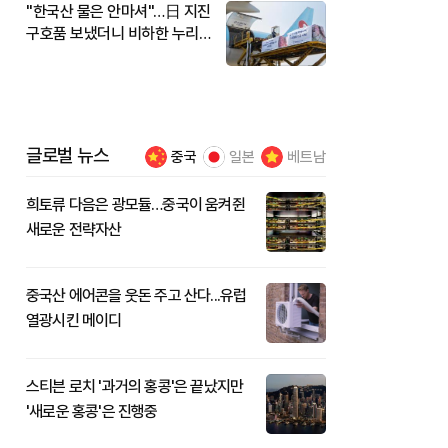
"한국산 물은 안마셔"…日 지진
구호품 보냈더니 비하한 누리
꾼
글로벌 뉴스
중국
일본
베트남
희토류 다음은 광모듈…중국이 움켜쥔
새로운 전략자산
중국산 에어콘을 웃돈 주고 산다...유럽
열광시킨 메이디
스티븐 로치 '과거의 홍콩'은 끝났지만
'새로운 홍콩'은 진행중