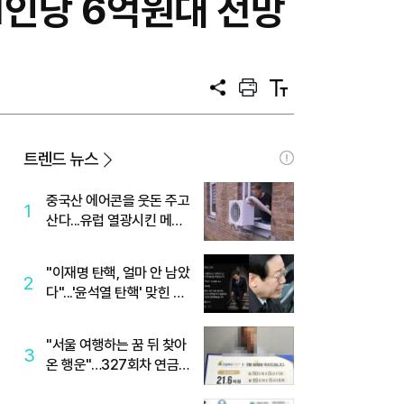
1인당 6억원대 전망
공
프
텍
유
린
스
트
트
크
기
트렌드 뉴스
중국산 에어콘을 웃돈 주고
1
산다...유럽 열광시킨 메이
디
"이재명 탄핵, 얼마 안 남았
2
다"...'윤석열 탄핵' 맞힌 무
당, '성지글' 등장
"서울 여행하는 꿈 뒤 찾아
3
온 행운"…327회차 연금
복권720+ 당첨번호조회