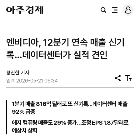
로
아
그
검
전
주
인
색
체
경
메
제
뉴
엔비디아, 12분기 연속 매출 신기
록…데이터센터가 실적 견인
황진현 기자
공
텍
입력 2026-05-21 06:34
유
스
트
크
기
1분기 매출 816억 달러로 또 신기록…데이터센터 매출
92% 급증
에지 컴퓨팅 매출도 29% 증가…조정 EPS 1.87달러로
예상치 상회