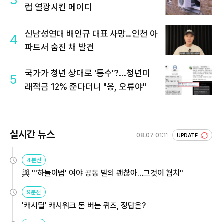
3
럽 열광시킨 메이디
신남성연대 배인규 대표 사망…인천 아
4
파트서 숨진 채 발견
국가가 청년 상대로 '통수'?...청년미
5
래적금 12% 준다더니 "응, 오류야"
실시간 뉴스
08.07 01:11
UPDATE
4분전
與 "'하늘이법' 여야 공동 발의 괜찮아…그것이 협치"
9분전
'캐시딜' 캐시워크 돈 버는 퀴즈, 정답은?