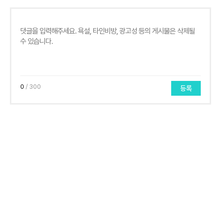
0
/ 300
등록