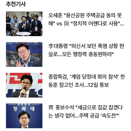
추천기사
오세훈 "용산공원 주택공급 동의 못
해" vs 與 "정치적 어젠다로 사용"
맞불
李대통령 "외신서 보던 폭염 상황 현
실로…모든 행정력 총동원하라"
종합특검, '계엄 당정대 회의 참석' 한
동훈 참고인 조사...12일 통보
靑 홍보수석 "세금으로 집값 잡겠다
는 생각 없어…주택 공급 '속도전'"