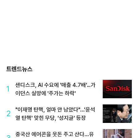
트렌드뉴스
샌디스크, AI 수요에 '매출 4.7배'…가
1
이던스 실망에 '주가는 하락'
"이재명 탄핵, 얼마 안 남았다"...'윤석
2
열 탄핵' 맞힌 무당, '성지글' 등장
중국산 에어콘을 웃돈 주고 산다...유