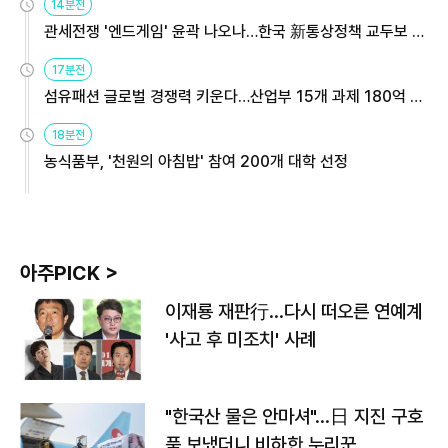
14분전
관세전쟁 '엔드게임' 윤곽 나오나…한국 新통상정책 교두보 활
용해야
17분전
섬유패션 글로벌 경쟁력 키운다…산업부 15개 과제 180억 지
원
18분전
농식품부, '천원의 아침밥' 참여 200개 대학 선정
아주PICK >
이재룡 재판行…다시 떠오른 연예계
'사고 후 미조치' 사례
"한국산 물은 안마셔"…日 지진 구호
품 보냈더니 비하한 누리꾼