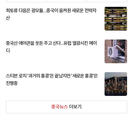
희토류 다음은 광모듈…중국이 움켜쥔 새로운 전략자
산
중국산 에어콘을 웃돈 주고 산다...유럽 열광시킨 메이
디
스티븐 로치 '과거의 홍콩'은 끝났지만 '새로운 홍콩'은
진행중
중국뉴스
더보기