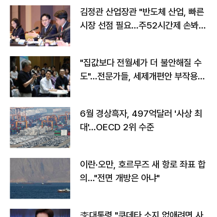
김정관 산업장관 "반도체 산업, 빠른
시장 선점 필요…주52시간제 손봐
야"
"집값보다 전월세가 더 불안해질 수
도"…전문가들, 세제개편안 부작용
우려
6월 경상흑자, 497억달러 '사상 최
대'…OECD 2위 수준
이란·오만, 호르무즈 새 항로 좌표 합
의…"전면 개방은 아냐"
李대통령 "쿠데타 소지 없애려면 사