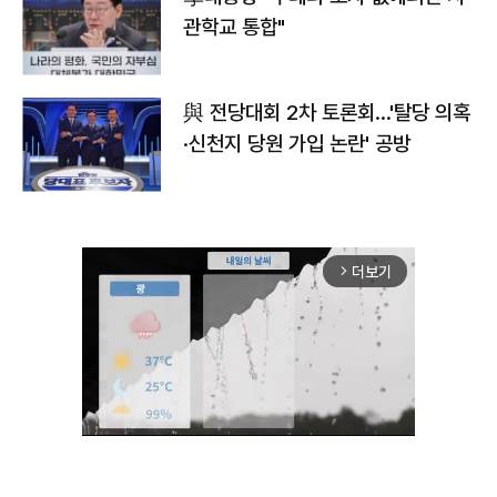
관학교 통합"
與 전당대회 2차 토론회…'탈당 의혹
·신천지 당원 가입 논란' 공방
더보기
arrow_forward_ios
Mute