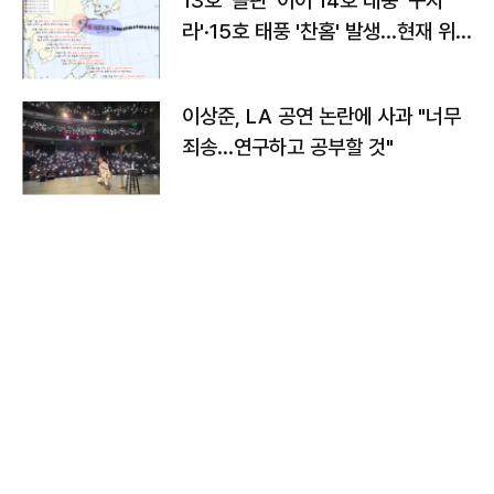
13호 '돌핀' 이어 14호 태풍 '구지
라'·15호 태풍 '찬홈' 발생…현재 위
치와 이동경로는?
이상준, LA 공연 논란에 사과 "너무
죄송…연구하고 공부할 것"