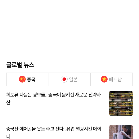
글로벌 뉴스
중국
일본
베트남
희토류 다음은 광모듈…중국이 움켜쥔 새로운 전략자
산
중국산 에어콘을 웃돈 주고 산다...유럽 열광시킨 메이
디