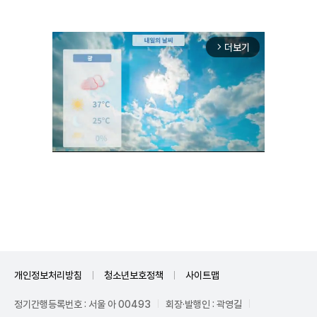
더보기
arrow_forward_ios
Unmute
개인정보처리방침
청소년보호정책
사이트맵
정기간행등록번호 : 서울 아 00493
회장·발행인 : 곽영길