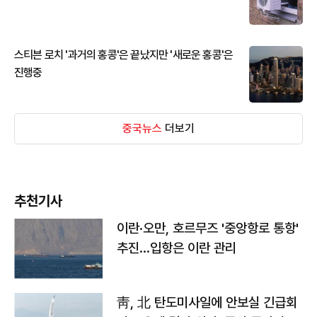
스티븐 로치 '과거의 홍콩'은 끝났지만 '새로운 홍콩'은
진행중
중국뉴스
더보기
추천기사
이란·오만, 호르무즈 '중앙항로 통항'
추진…입항은 이란 관리
靑, 北 탄도미사일에 안보실 긴급회