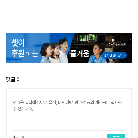
댓글
0
0
/ 300