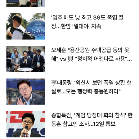
타는 코스피
'입추'에도 낮 최고 39도 폭염 절
정…한밤 '열대야' 지속
오세훈 "용산공원 주택공급 동의 못
해" vs 與 "정치적 어젠다로 사용"
맞불
李대통령 "외신서 보던 폭염 상황 현
실로…모든 행정력 총동원하라"
종합특검, '계엄 당정대 회의 참석' 한
동훈 참고인 조사...12일 통보