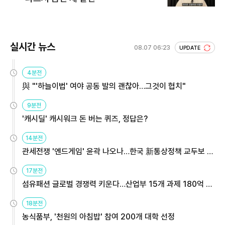
실시간 뉴스
08.07 06:23
UPDATE
4분전
與 "'하늘이법' 여야 공동 발의 괜찮아…그것이 협치"
9분전
'캐시딜' 캐시워크 돈 버는 퀴즈, 정답은?
14분전
관세전쟁 '엔드게임' 윤곽 나오나…한국 新통상정책 교두보 활
용해야
17분전
섬유패션 글로벌 경쟁력 키운다…산업부 15개 과제 180억 지
원
18분전
농식품부, '천원의 아침밥' 참여 200개 대학 선정