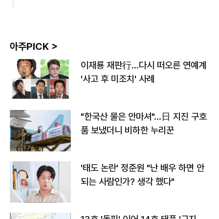
아주PICK >
이재룡 재판行…다시 떠오른 연예계
'사고 후 미조치' 사례
"한국산 물은 안마셔"…日 지진 구호
품 보냈더니 비하한 누리꾼
'태도 논란' 정준원 "난 배우 하면 안
되는 사람인가? 생각 했다"