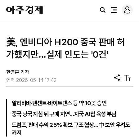
로
아
그
검
전
주
인
색
체
경
메
제
뉴
美, 엔비디아 H200 중국 판매 허
가했지만…실제 인도는 '0건'
한영훈 기자
공
텍
입력 2026-05-14 17:42
유
스
트
크
기
알리바바·텐센트·바이트댄스 등 약 10곳 승인
중국 당국 지침 뒤 구매 지연…자국 AI칩 육성 부담
트럼프, 판매 수익 25% 확보 구조 협상…中 보안 우려도
커져