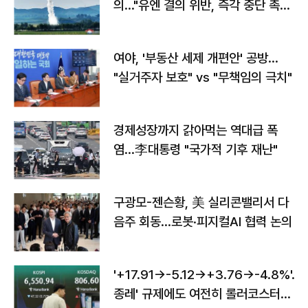
의…"유엔 결의 위반, 즉각 중단 촉
구"
여야, '부동산 세제 개편안' 공방…
"실거주자 보호" vs "무책임의 극치"
경제성장까지 갉아먹는 역대급 폭
염…李대통령 "국가적 기후 재난"
구광모-젠슨황, 美 실리콘밸리서 다
음주 회동…로봇·피지컬AI 협력 논의
'+17.91→-5.12→+3.76→-4.8%'…'
종레' 규제에도 여전히 롤러코스터