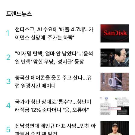
트렌드뉴스
샌디스크, AI 수요에 '매출 4.7배'…가
1
이던스 실망에 '주가는 하락'
"이재명 탄핵, 얼마 안 남았다"...'윤석
2
열 탄핵' 맞힌 무당, '성지글' 등장
중국산 에어콘을 웃돈 주고 산다...유
3
럽 열광시킨 메이디
국가가 청년 상대로 '통수'?...청년미
4
래적금 12% 준다더니 "응, 오류야"
신남성연대 배인규 대표 사망…인천 아
5
파트서 숨진 채 발견