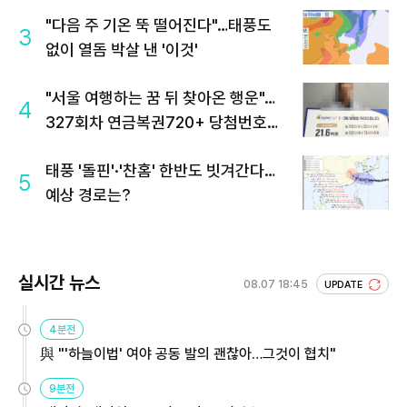
"다음 주 기온 뚝 떨어진다"…태풍도
3
없이 열돔 박살 낸 '이것'
"서울 여행하는 꿈 뒤 찾아온 행운"…
4
327회차 연금복권720+ 당첨번호조
회 주목
태풍 '돌핀'·'찬홈' 한반도 빗겨간다…
5
예상 경로는?
실시간 뉴스
08.07 18:45
UPDATE
4분전
與 "'하늘이법' 여야 공동 발의 괜찮아…그것이 협치"
9분전