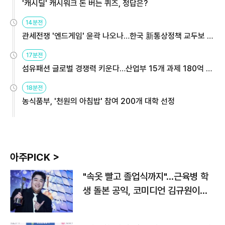
'캐시딜' 캐시워크 돈 버는 퀴즈, 정답은?
14분전
관세전쟁 '엔드게임' 윤곽 나오나…한국 新통상정책 교두보 활
용해야
17분전
섬유패션 글로벌 경쟁력 키운다…산업부 15개 과제 180억 지
원
18분전
농식품부, '천원의 아침밥' 참여 200개 대학 선정
아주PICK >
"속옷 빨고 졸업식까지"…근육병 학
생 돌본 공익, 코미디언 김규원이었
다