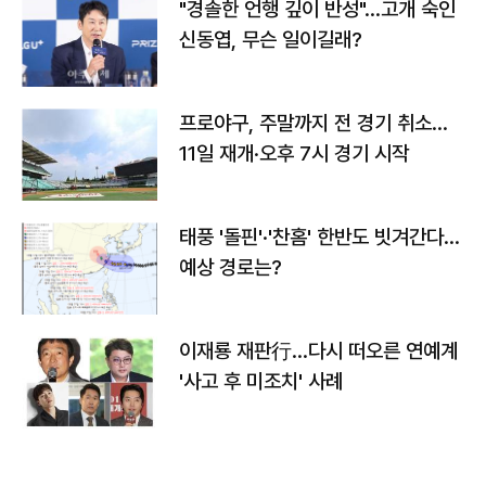
"경솔한 언행 깊이 반성"…고개 숙인
신동엽, 무슨 일이길래?
프로야구, 주말까지 전 경기 취소…
11일 재개·오후 7시 경기 시작
태풍 '돌핀'·'찬홈' 한반도 빗겨간다…
예상 경로는?
이재룡 재판行…다시 떠오른 연예계
'사고 후 미조치' 사례