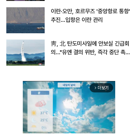
이란·오만, 호르무즈 '중앙항로 통항'
추진…입항은 이란 관리
靑, 北 탄도미사일에 안보실 긴급회
의…"유엔 결의 위반, 즉각 중단 촉
구"
더보기
arrow_forward_ios