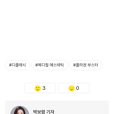
#디클래시
#메디컬 에스테틱
#콜라겐 부스터
3
0
박보람 기자