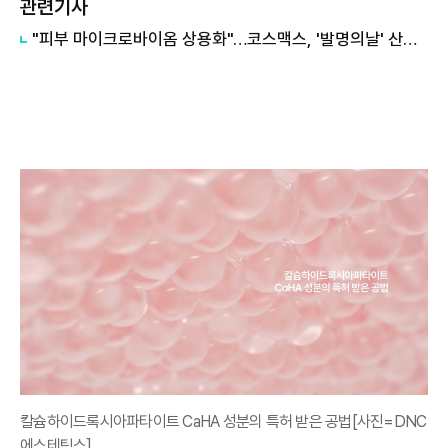
관련기사
"피부 마이크로바이옴 상용화"…코스맥스, '발명의날' 산업부 장관 표창
칼슘하이드록시아파타이트 CaHA 성분의 특허 받은 공법[사진=DNC
에스테틱스]