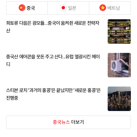
중국
일본
베트남
희토류 다음은 광모듈…중국이 움켜쥔 새로운 전략자
산
중국산 에어콘을 웃돈 주고 산다...유럽 열광시킨 메이
디
스티븐 로치 '과거의 홍콩'은 끝났지만 '새로운 홍콩'은
진행중
중국뉴스
더보기