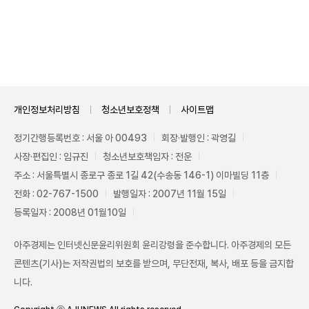
Unmute
개인정보처리방침
청소년보호정책
사이트맵
정기간행등록번호 : 서울 아 00493
회장·발행인 : 곽영길
사장·편집인 : 임규진
청소년보호책임자 : 전운
주소 : 서울특별시 종로구 종로 1길 42(수송동 146-1) 이마빌딩 11층
전화 : 02-767-1500
발행일자 : 2007년 11월 15일
등록일자 : 2008년 01월10일
아주경제는 인터넷신문윤리위원회 윤리강령을 준수합니다. 아주경제의 모든
콘텐츠(기사)는 저작권법의 보호를 받으며, 무단전재, 복사, 배포 등을 금지합
니다.