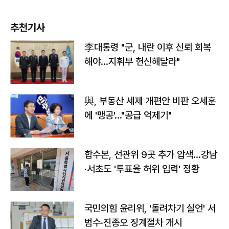
추천기사
李대통령 "군, 내란 이후 신뢰 회복
해야…지휘부 헌신해달라"
與, 부동산 세제 개편안 비판 오세훈
에 '맹공'…"공급 억제기"
합수본, 선관위 9곳 추가 압색…강남
·서초도 '투표율 허위 입력' 정황
국민의힘 윤리위, '돌려차기 실언' 서
범수·진종오 징계절차 개시