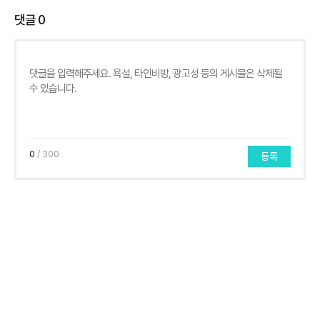
댓글
0
0
/ 300
등록