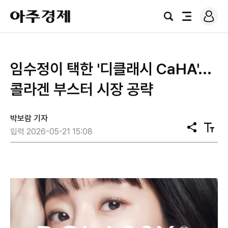
로
아
그
검
전
주
인
색
체
경
메
제
뉴
임수정이 택한 '디클래시 CaHA'...
콜라겐 부스터 시장 공략
박보람 기자
공
텍
입력 2026-05-21 15:08
유
스
트
크
기