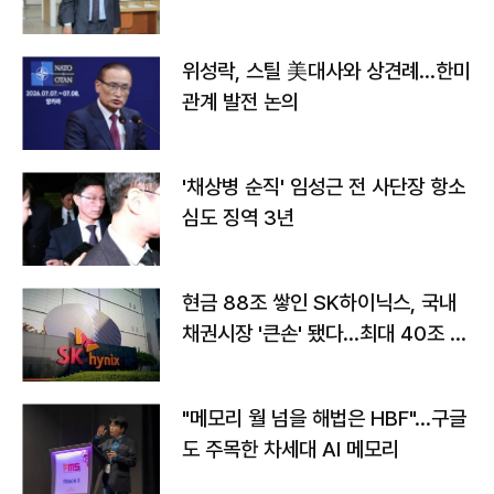
위성락, 스틸 美대사와 상견례…한미
관계 발전 논의
'채상병 순직' 임성근 전 사단장 항소
심도 징역 3년
현금 88조 쌓인 SK하이닉스, 국내
채권시장 '큰손' 됐다…최대 40조 투
자
"메모리 월 넘을 해법은 HBF"…구글
도 주목한 차세대 AI 메모리