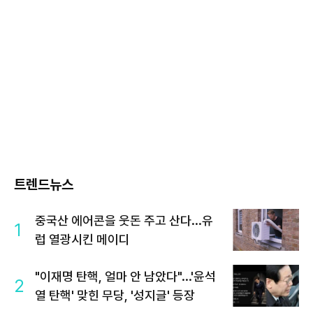
트렌드뉴스
중국산 에어콘을 웃돈 주고 산다...유
1
럽 열광시킨 메이디
"이재명 탄핵, 얼마 안 남았다"...'윤석
2
열 탄핵' 맞힌 무당, '성지글' 등장