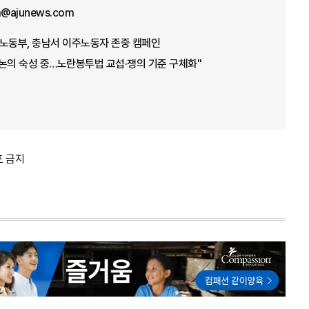
im@ajunews.com
로…노동부, 충남서 이주노동자 존중 캠페인
논의 숙성 중…노란봉투법 교섭·쟁의 기준 구체화"
포 금지