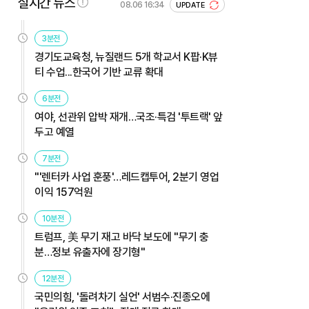
실시간 뉴스
08.06 16:34
UPDATE
3분전
경기도교육청, 뉴질랜드 5개 학교서 K팝·K뷰
티 수업...한국어 기반 교류 확대
6분전
여야, 선관위 압박 재개…국조·특검 '투트랙' 앞
두고 예열
7분전
"'렌터카 사업 훈풍'…레드캡투어, 2분기 영업
이익 157억원
10분전
트럼프, 美 무기 재고 바닥 보도에 "무기 충
분…정보 유출자에 장기형"
12분전
국민의힘, '돌려차기 실언' 서범수·진종오에