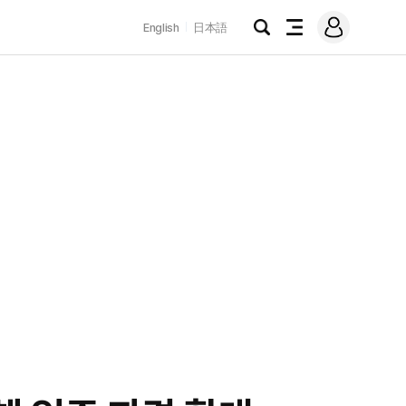
로
English
日本語
그
검
전
인
색
체
메
뉴