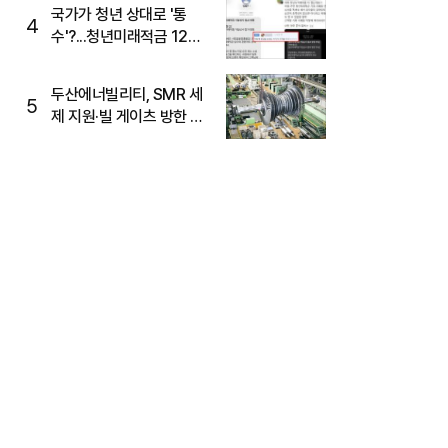
국가가 청년 상대로 '통
4
수'?...청년미래적금 12%
준다더니 "응, 오류야"
두산에너빌리티, SMR 세
5
제 지원·빌 게이츠 방한 기
대에 5%대 강세