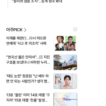
"윤리위 엄중 조치"...징계 정국 확대
아주PICK
이재룡 재판行…다시 떠오른
연예계 '사고 후 미조치' 사례
"한국산 물은 안마셔"…日 지진
구호품 보냈더니 비하한 누리
꾼
'태도 논란' 정준원 "난 배우 하
면 안 되는 사람인가? 생각 했
다"
13호 '돌핀' 이어 14호 태풍 '구
지라'·15호 태풍 '찬홈' 발생…
현재 위치와 이동경로는?