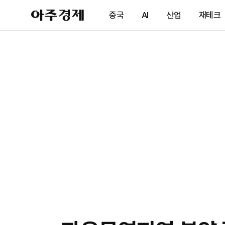
아
중국
AI
산업
재테크
주
경
제