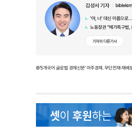
김성서 기자
biblek
'야, 너' 대신 이름으
노동장관 "메가특구법, 
기자의 다른기사
©'5개국어 글로벌 경제신문' 아주경제. 무단전재·재배