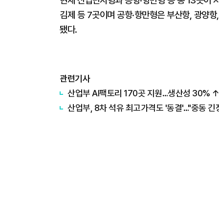
현재 산업단지형과 공항·항만형 등 총 13곳이 지정
김제 등 7곳이며 공항·항만형은 부산항, 광양항,
됐다.
관련기사
산업부 AI팩토리 170곳 지원…생산성 30% ↑
산업부, 8차 석유 최고가격도 '동결'…"중동 긴