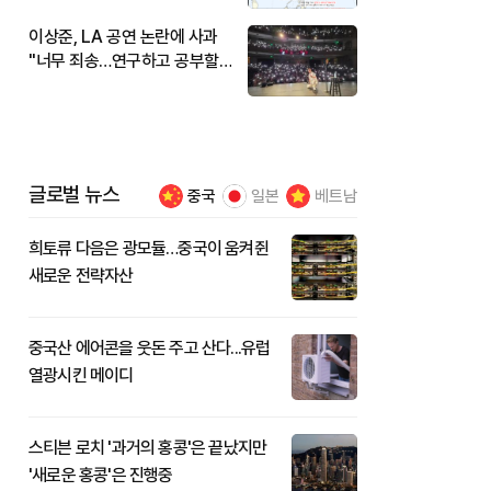
이상준, LA 공연 논란에 사과
"너무 죄송…연구하고 공부할
것"
글로벌 뉴스
중국
일본
베트남
희토류 다음은 광모듈…중국이 움켜쥔
새로운 전략자산
중국산 에어콘을 웃돈 주고 산다...유럽
열광시킨 메이디
스티븐 로치 '과거의 홍콩'은 끝났지만
'새로운 홍콩'은 진행중