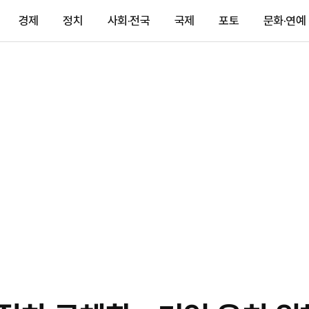
경제
정치
사회·전국
국제
포토
문화·연예