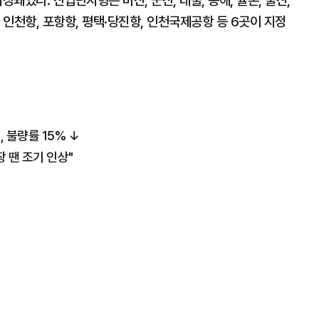
돼있다. 산업단지형은 마산, 군산, 대불, 동해, 율촌, 울산,
 인천항, 포항항, 평택·당진항, 인천국제공항 등 6곳이 지정
, 불량률 15% ↓
장 땐 조기 인상"