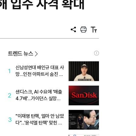
 입주 자격 확대
공
프
텍
유
린
스
트
트
크
기
트렌드 뉴스
신남성연대 배인규 대표 사
1
망…인천 아파트서 숨진 채
발견
샌디스크, AI 수요에 '매출
2
4.7배'…가이던스 실망에
'주가는 하락'
"이재명 탄핵, 얼마 안 남았
3
다"...'윤석열 탄핵' 맞힌 무
당, '성지글' 등장