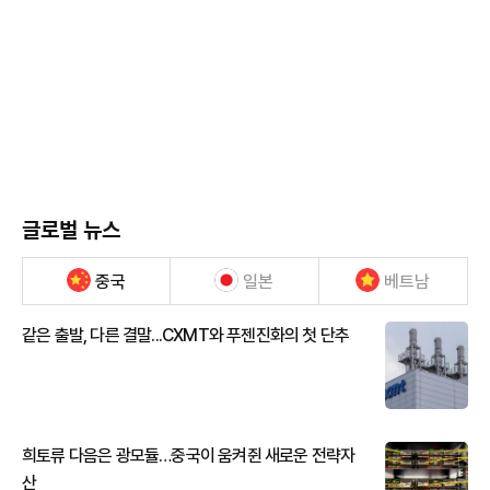
글로벌 뉴스
중국
일본
베트남
같은 출발, 다른 결말...CXMT와 푸젠진화의 첫 단추
희토류 다음은 광모듈…중국이 움켜쥔 새로운 전략자
산