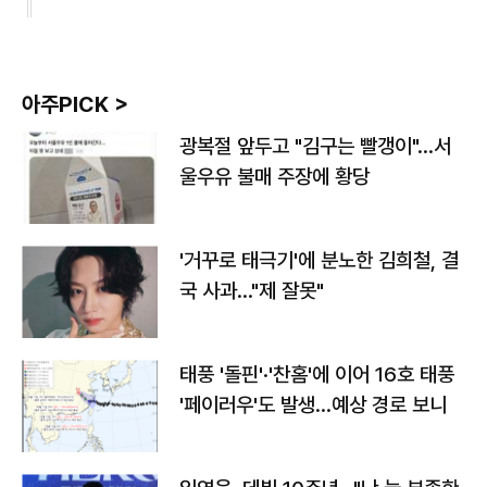
아주PICK >
광복절 앞두고 "김구는 빨갱이"…서
울우유 불매 주장에 황당
'거꾸로 태극기'에 분노한 김희철, 결
국 사과…"제 잘못"
태풍 '돌핀'·'찬홈'에 이어 16호 태풍
'페이러우'도 발생…예상 경로 보니