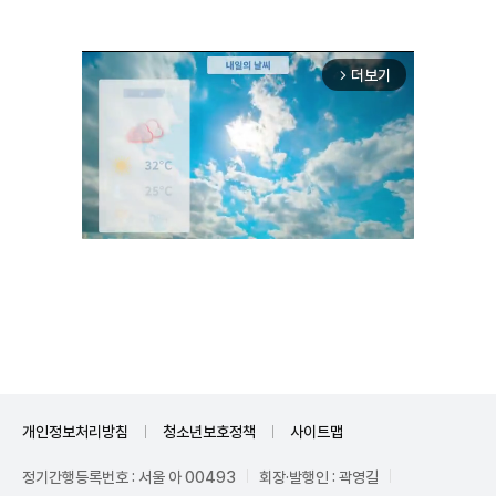
더보기
arrow_forward_ios
Unmute
개인정보처리방침
청소년보호정책
사이트맵
정기간행등록번호 : 서울 아 00493
회장·발행인 : 곽영길