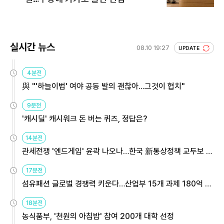
실시간 뉴스
08.10 19:27
UPDATE
4분전
與 "'하늘이법' 여야 공동 발의 괜찮아…그것이 협치"
9분전
'캐시딜' 캐시워크 돈 버는 퀴즈, 정답은?
14분전
관세전쟁 '엔드게임' 윤곽 나오나…한국 新통상정책 교두보 활
용해야
17분전
섬유패션 글로벌 경쟁력 키운다…산업부 15개 과제 180억 지
원
18분전
농식품부, '천원의 아침밥' 참여 200개 대학 선정