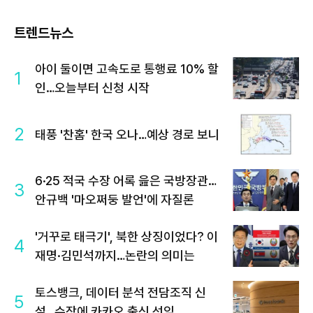
트렌드뉴스
아이 둘이면 고속도로 통행료 10% 할
1
인…오늘부터 신청 시작
2
태풍 '찬홈' 한국 오나…예상 경로 보니
6·25 적국 수장 어록 읊은 국방장관…
3
안규백 '마오쩌둥 발언'에 자질론
'거꾸로 태극기', 북한 상징이었다? 이
4
재명·김민석까지…논란의 의미는
토스뱅크, 데이터 분석 전담조직 신
5
설…수장에 카카오 출신 선임