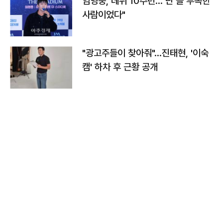
임영웅, 데뷔 10주년…"난 늘 부족한
사람이었다"
"광고주들이 찾아줘"…진태현, '이숙
캠' 하차 후 근황 공개