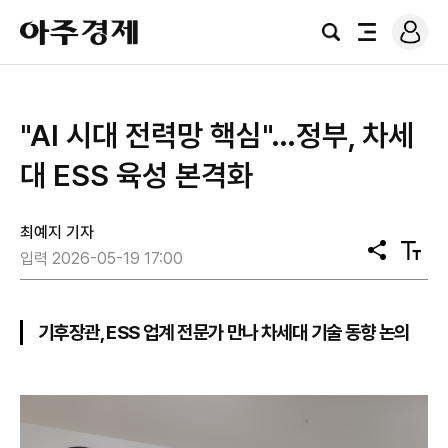
로
아
그
검
전
주
인
색
체
경
메
제
뉴
"AI 시대 전력망 핵심"…정부, 차세
대 ESS 육성 본격화
최예지 기자
공
텍
입력 2026-05-19 17:00
유
스
트
크
기
기후장관, ESS 업계 전문가 만나 차세대 기술 동향 논의