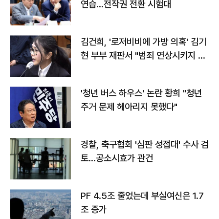
연습…전작권 전환 시험대
김건희, '로저비비에 가방 의혹' 김기
현 부부 재판서 "범죄 연상시키지 말
라"
'청년 버스 하우스' 논란 황희 "청년
주거 문제 헤아리지 못했다"
경찰, 축구협회 '심판 성접대' 수사 검
토…공소시효가 관건
PF 4.5조 줄었는데 부실여신은 1.7
조 증가