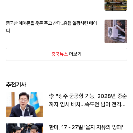
중국산 에어콘을 웃돈 주고 산다...유럽 열광시킨 메이
디
중국뉴스
더보기
추천기사
李 "광주 군공항 기능, 2028년 중순
까지 임시 배치…속도전 넘어 전격
전"
한미, 17∼27일 '을지 자유의 방패'