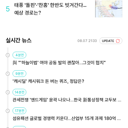
태풍 '돌핀'·'찬홈' 한반도 빗겨간다…
5
예상 경로는?
실시간 뉴스
08.07 21:33
UPDATE
4분전
與 "'하늘이법' 여야 공동 발의 괜찮아…그것이 협치"
9분전
'캐시딜' 캐시워크 돈 버는 퀴즈, 정답은?
14분전
관세전쟁 '엔드게임' 윤곽 나오나…한국 新통상정책 교두보 활
용해야
17분전
섬유패션 글로벌 경쟁력 키운다…산업부 15개 과제 180억 지
원