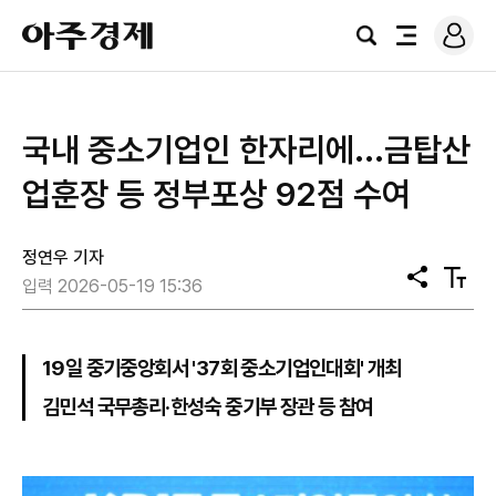
로
아
그
검
전
주
인
색
체
경
메
제
뉴
국내 중소기업인 한자리에...금탑산
업훈장 등 정부포상 92점 수여
정연우 기자
공
텍
입력 2026-05-19 15:36
유
스
트
크
기
19일 중기중앙회서 '37회 중소기업인대회' 개최
김민석 국무총리·한성숙 중기부 장관 등 참여