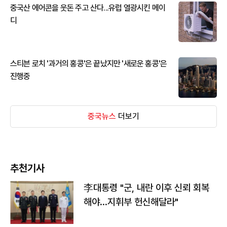
중국산 에어콘을 웃돈 주고 산다...유럽 열광시킨 메이
디
스티븐 로치 '과거의 홍콩'은 끝났지만 '새로운 홍콩'은
진행중
중국뉴스
더보기
추천기사
李대통령 "군, 내란 이후 신뢰 회복
해야…지휘부 헌신해달라"