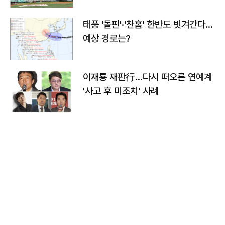
태풍 '돌핀'·'찬홈' 한반도 빗겨간다…
예상 경로는?
이재룡 재판行…다시 떠오른 연예계
'사고 후 미조치' 사례