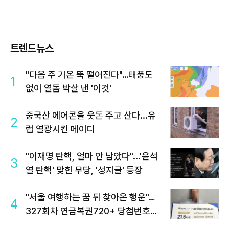
트렌드뉴스
"다음 주 기온 뚝 떨어진다"…태풍도
1
없이 열돔 박살 낸 '이것'
중국산 에어콘을 웃돈 주고 산다...유
2
럽 열광시킨 메이디
"이재명 탄핵, 얼마 안 남았다"...'윤석
3
열 탄핵' 맞힌 무당, '성지글' 등장
"서울 여행하는 꿈 뒤 찾아온 행운"…
4
327회차 연금복권720+ 당첨번호조
회 주목