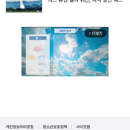
구"
더보기
arrow_forward_ios
Unmute
개인정보처리방침
청소년보호정책
사이트맵