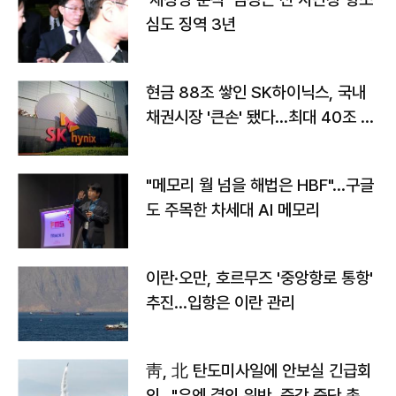
심도 징역 3년
현금 88조 쌓인 SK하이닉스, 국내
채권시장 '큰손' 됐다…최대 40조 투
자
"메모리 월 넘을 해법은 HBF"…구글
도 주목한 차세대 AI 메모리
이란·오만, 호르무즈 '중앙항로 통항'
추진…입항은 이란 관리
靑, 北 탄도미사일에 안보실 긴급회
의…"유엔 결의 위반, 즉각 중단 촉