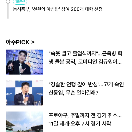
18분전
농식품부, '천원의 아침밥' 참여 200개 대학 선정
아주PICK >
"속옷 빨고 졸업식까지"…근육병 학
생 돌본 공익, 코미디언 김규원이었
다
"경솔한 언행 깊이 반성"…고개 숙인
신동엽, 무슨 일이길래?
프로야구, 주말까지 전 경기 취소…
11일 재개·오후 7시 경기 시작