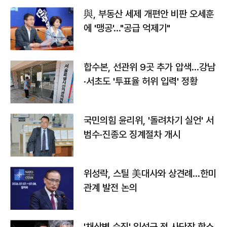
與, 부동산 세제 개편안 비판 오세훈
에 '맹공'…"공급 억제기"
합수본, 선관위 9곳 추가 압색…강남
·서초도 '투표율 허위 입력' 정황
국민의힘 윤리위, '돌려차기 실언' 서
범수·진종오 징계절차 개시
위성락, 스틸 美대사와 상견례…한미
관계 발전 논의
'채상병 순직' 임성근 전 사단장 항소