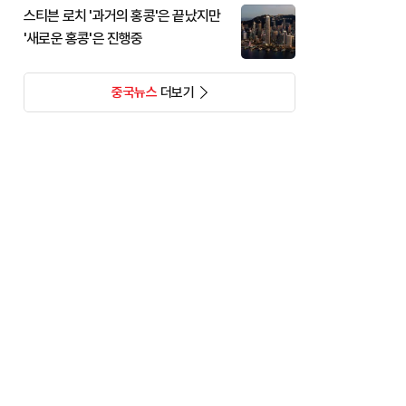
스티븐 로치 '과거의 홍콩'은 끝났지만
'새로운 홍콩'은 진행중
중국뉴스
더보기