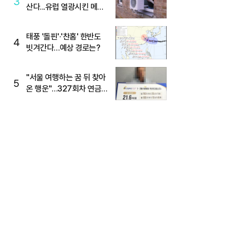
3
산다...유럽 열광시킨 메이
디
태풍 '돌핀'·'찬홈' 한반도
4
빗겨간다…예상 경로는?
"서울 여행하는 꿈 뒤 찾아
5
온 행운"…327회차 연금
복권720+ 당첨번호조회
주목