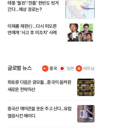
태풍 '돌핀'·'찬홈' 한반도 빗겨
간다…예상 경로는?
이재룡 재판行…다시 떠오른
연예계 '사고 후 미조치' 사례
글로벌 뉴스
중국
일본
베트남
희토류 다음은 광모듈…중국이 움켜쥔
새로운 전략자산
중국산 에어콘을 웃돈 주고 산다...유럽
열광시킨 메이디