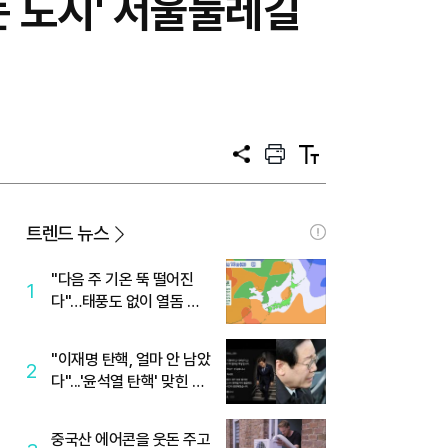
는 도시' 서울둘레길
공
프
텍
유
린
스
트
트
크
기
트렌드 뉴스
"다음 주 기온 뚝 떨어진
1
다"…태풍도 없이 열돔 박
살 낸 '이것'
"이재명 탄핵, 얼마 안 남았
2
다"...'윤석열 탄핵' 맞힌 무
당, '성지글' 등장
중국산 에어콘을 웃돈 주고