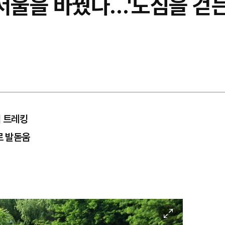
 서울을 바꿨다…'도심을 걷
심 트레킹
로 발돋움
이