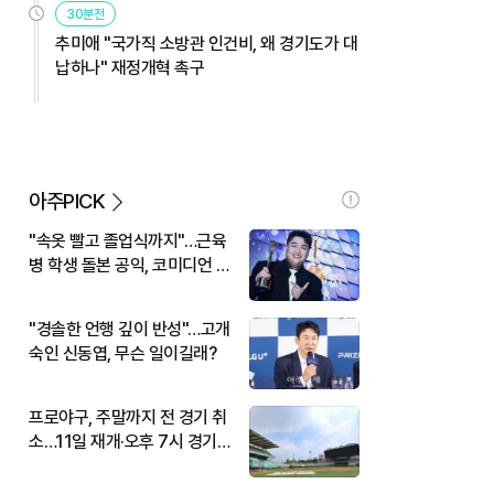
30분전
추미애 "국가직 소방관 인건비, 왜 경기도가 대
납하나" 재정개혁 촉구
아주PICK
"속옷 빨고 졸업식까지"…근육
병 학생 돌본 공익, 코미디언 김
규원이었다
"경솔한 언행 깊이 반성"…고개
숙인 신동엽, 무슨 일이길래?
프로야구, 주말까지 전 경기 취
소…11일 재개·오후 7시 경기
시작