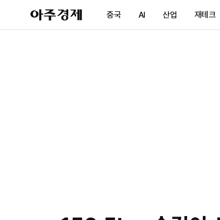
아
중국
AI
산업
재테크
주
경
제