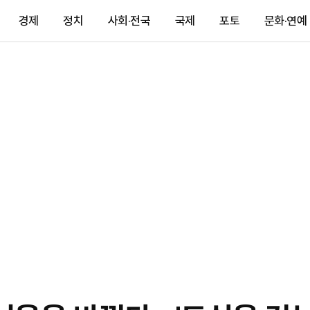
경제
정치
사회·전국
국제
포토
문화·연예