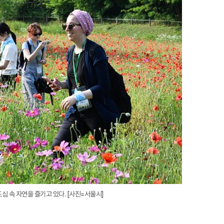
미
지
확
대
 속 자연을 즐기고 있다. [사진=서울시]