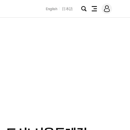
로
English
日本語
그
검
전
인
색
체
메
뉴