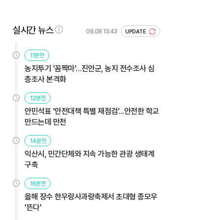
실시간 뉴스
08.08 13:43
UPDATE
11분전
농지투기 '꼼짝마'…진안군, 농지 전수조사 심
층조사 본격화
12분전
안민석표 '안전대책 특별 재점검'...안전한 학교
만드는데 만전
14분전
익산시, 민간단체와 지속 가능한 관광 생태계
구축
16분전
올해 장수 한우랑사과랑축제서 초대형 종모우
'뜬다'