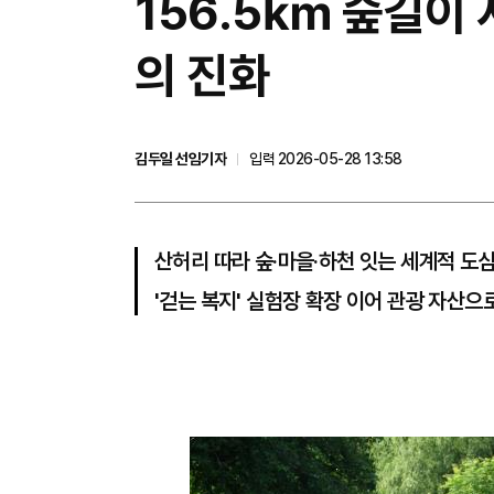
156.5㎞ 숲길이
의 진화
김두일 선임기자
입력 2026-05-28 13:58
산허리 따라 숲·마을·하천 잇는 세계적 도
'걷는 복지' 실험장 확장 이어 관광 자산으