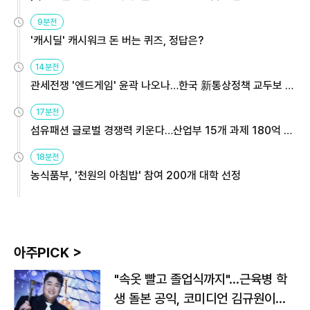
9분전
'캐시딜' 캐시워크 돈 버는 퀴즈, 정답은?
14분전
관세전쟁 '엔드게임' 윤곽 나오나…한국 新통상정책 교두보 활
용해야
17분전
섬유패션 글로벌 경쟁력 키운다…산업부 15개 과제 180억 지
원
18분전
농식품부, '천원의 아침밥' 참여 200개 대학 선정
아주PICK >
"속옷 빨고 졸업식까지"…근육병 학
생 돌본 공익, 코미디언 김규원이었