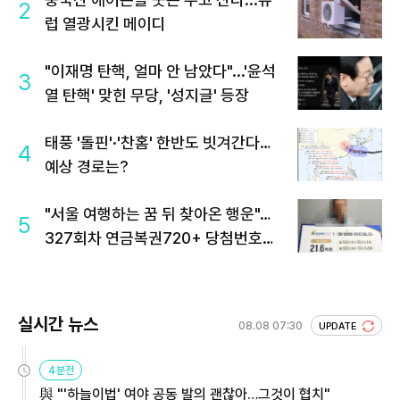
2
럽 열광시킨 메이디
"이재명 탄핵, 얼마 안 남았다"...'윤석
3
열 탄핵' 맞힌 무당, '성지글' 등장
태풍 '돌핀'·'찬홈' 한반도 빗겨간다…
4
예상 경로는?
"서울 여행하는 꿈 뒤 찾아온 행운"…
5
327회차 연금복권720+ 당첨번호조
회 주목
실시간 뉴스
08.08 07:30
UPDATE
4분전
與 "'하늘이법' 여야 공동 발의 괜찮아…그것이 협치"