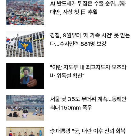
AI 반도체가 뒤집은 수출 순위…韓·
대만, 사상 첫 日 추월
경찰, 9월부터 '제 가족 사건' 못 맡는
다…수사인력 881명 보강
"이란 지도부 내 최고지도자 모즈타
바 위독설 확산"
서울 낮 35도 무더위 계속…동해안
최대 150㎜ 폭우
李대통령 "군, 내란 이후 신뢰 회복