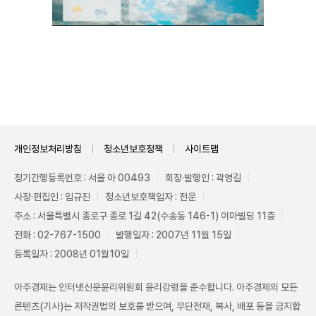
Unmute
개인정보처리방침
청소년보호정책
사이트맵
정기간행등록번호 : 서울 아 00493
회장·발행인 : 곽영길
사장·편집인 : 임규진
청소년보호책임자 : 전운
주소 : 서울특별시 종로구 종로 1길 42(수송동 146-1) 이마빌딩 11층
전화 : 02-767-1500
발행일자 : 2007년 11월 15일
등록일자 : 2008년 01월10일
아주경제는 인터넷신문윤리위원회 윤리강령을 준수합니다. 아주경제의 모든
콘텐츠(기사)는 저작권법의 보호를 받으며, 무단전재, 복사, 배포 등을 금지합