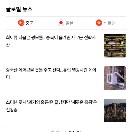
글로벌 뉴스
중국
일본
베트남
희토류 다음은 광모듈…중국이 움켜쥔 새로운 전략자
산
중국산 에어콘을 웃돈 주고 산다...유럽 열광시킨 메이
디
스티븐 로치 '과거의 홍콩'은 끝났지만 '새로운 홍콩'은
진행중