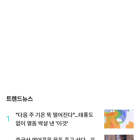
트렌드뉴스
"다음 주 기온 뚝 떨어진다"…태풍도
1
없이 열돔 박살 낸 '이것'
중국산 에어콘을 웃돈 주고 산다...유