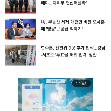
해야…지휘부 헌신해달라"
與, 부동산 세제 개편안 비판 오세훈
에 '맹공'…"공급 억제기"
합수본, 선관위 9곳 추가 압색…강남
·서초도 '투표율 허위 입력' 정황
더보기
arrow_forward_ios