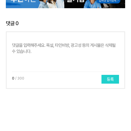
댓글
0
0
/ 300
등록