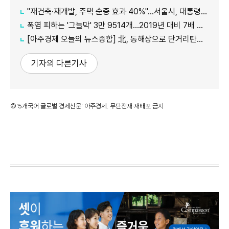
"재건축·재개발, 주택 순증 효과 40%"...서울시, 대통령실에 정비사업 '백서' 전달
폭염 피하는 '그늘막' 3만 9514개…2019년 대비 7배 증가
[아주경제 오늘의 뉴스종합] 北, 동해상으로 단거리탄도미사일 발사…42일 만에 도발 外
기자의 다른기사
©'5개국어 글로벌 경제신문' 아주경제. 무단전재·재배포 금지