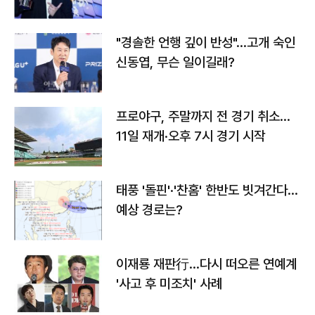
다
"경솔한 언행 깊이 반성"…고개 숙인
신동엽, 무슨 일이길래?
프로야구, 주말까지 전 경기 취소…
11일 재개·오후 7시 경기 시작
태풍 '돌핀'·'찬홈' 한반도 빗겨간다…
예상 경로는?
이재룡 재판行…다시 떠오른 연예계
'사고 후 미조치' 사례