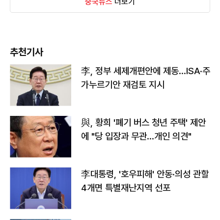
중국뉴스
더보기
추천기사
李, 정부 세제개편안에 제동…ISA·주
가누르기안 재검토 지시
與, 황희 '폐기 버스 청년 주택' 제안
에 "당 입장과 무관…개인 의견"
李대통령, '호우피해' 안동·의성 관할
4개면 특별재난지역 선포