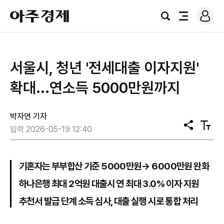
로
아
그
검
전
주
인
색
체
경
메
제
뉴
서울시, 청년 '전세대출 이자지원'
확대...연소득 5000만원까지
박자연 기자
공
텍
입력 2026-05-19 12:40
유
스
트
크
기
기혼자는 부부합산 기준 5000만원→ 6000만원 완화
하나은행 최대 2억원 대출시 연 최대 3.0% 이자 지원
추천서 발급 단계 소득 심사, 대출 실행 시로 통합 처리