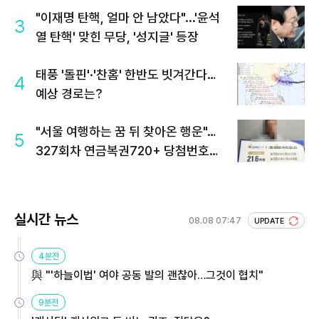
"이재명 탄핵, 얼마 안 남았다"...'윤석
3
열 탄핵' 맞힌 무당, '성지글' 등장
태풍 '돌핀'·'찬홈' 한반도 빗겨간다…
4
예상 경로는?
"서울 여행하는 꿈 뒤 찾아온 행운"…
5
327회차 연금복권720+ 당첨번호조
회 주목
실시간 뉴스
08.08 07:47
UPDATE
4분전
與 "'하늘이법' 여야 공동 발의 괜찮아…그것이 협치"
9분전