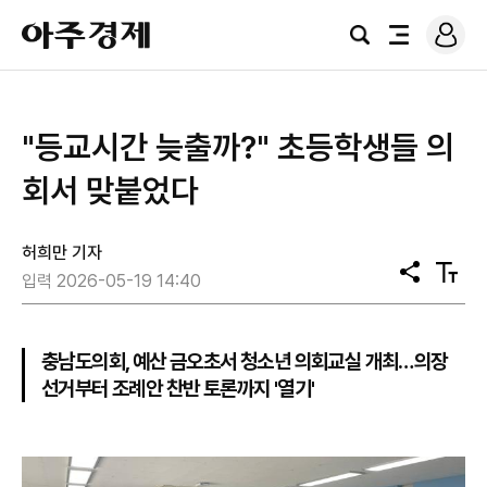
로
아
그
검
전
주
인
색
체
경
메
제
뉴
"등교시간 늦출까?" 초등학생들 의
회서 맞붙었다
허희만 기자
공
텍
입력 2026-05-19 14:40
유
스
트
크
기
충남도의회, 예산 금오초서 청소년 의회교실 개최…의장
선거부터 조례안 찬반 토론까지 '열기'