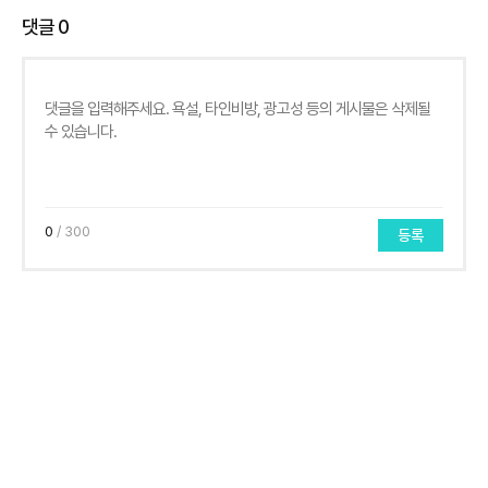
댓글
0
0
/ 300
등록