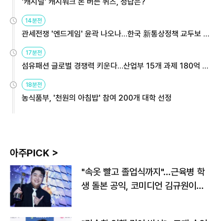
'캐시딜' 캐시워크 돈 버는 퀴즈, 정답은?
14분전
관세전쟁 '엔드게임' 윤곽 나오나…한국 新통상정책 교두보 활
용해야
17분전
섬유패션 글로벌 경쟁력 키운다…산업부 15개 과제 180억 지
원
18분전
농식품부, '천원의 아침밥' 참여 200개 대학 선정
아주PICK >
"속옷 빨고 졸업식까지"…근육병 학
생 돌본 공익, 코미디언 김규원이었
다