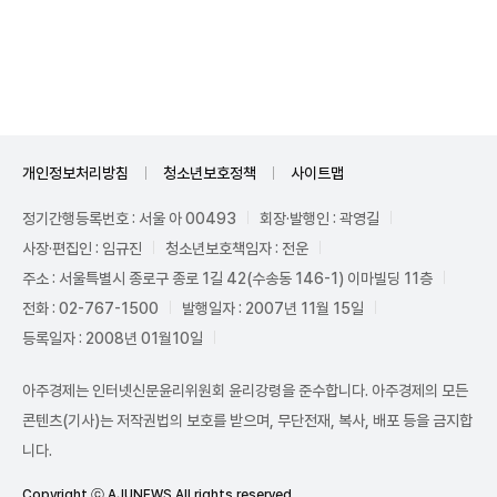
Unmute
개인정보처리방침
청소년보호정책
사이트맵
정기간행등록번호 : 서울 아 00493
회장·발행인 : 곽영길
사장·편집인 : 임규진
청소년보호책임자 : 전운
주소 : 서울특별시 종로구 종로 1길 42(수송동 146-1) 이마빌딩 11층
전화 : 02-767-1500
발행일자 : 2007년 11월 15일
등록일자 : 2008년 01월10일
아주경제는 인터넷신문윤리위원회 윤리강령을 준수합니다. 아주경제의 모든
콘텐츠(기사)는 저작권법의 보호를 받으며, 무단전재, 복사, 배포 등을 금지합
니다.
Copyright ⓒ AJUNEWS All rights reserved.