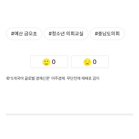
#예산 금오초
#청소년 의회교실
#충남도의회
0
0
©'5개국어 글로벌 경제신문' 아주경제. 무단전재·재배포 금지