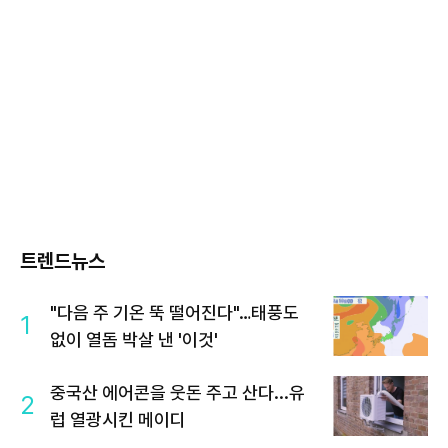
트렌드뉴스
"다음 주 기온 뚝 떨어진다"…태풍도
1
없이 열돔 박살 낸 '이것'
중국산 에어콘을 웃돈 주고 산다...유
2
럽 열광시킨 메이디