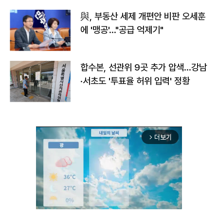
與, 부동산 세제 개편안 비판 오세훈
에 '맹공'…"공급 억제기"
합수본, 선관위 9곳 추가 압색…강남
·서초도 '투표율 허위 입력' 정황
더보기
arrow_forward_ios