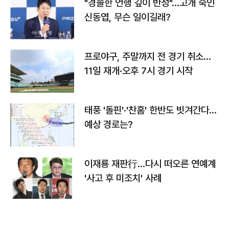
"경솔한 언행 깊이 반성"…고개 숙인
신동엽, 무슨 일이길래?
프로야구, 주말까지 전 경기 취소…
11일 재개·오후 7시 경기 시작
태풍 '돌핀'·'찬홈' 한반도 빗겨간다…
예상 경로는?
이재룡 재판行…다시 떠오른 연예계
'사고 후 미조치' 사례