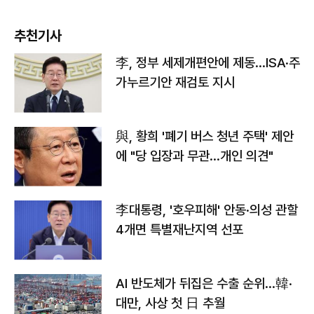
추천기사
李, 정부 세제개편안에 제동…ISA·주
가누르기안 재검토 지시
與, 황희 '폐기 버스 청년 주택' 제안
에 "당 입장과 무관…개인 의견"
李대통령, '호우피해' 안동·의성 관할
4개면 특별재난지역 선포
AI 반도체가 뒤집은 수출 순위…韓·
대만, 사상 첫 日 추월