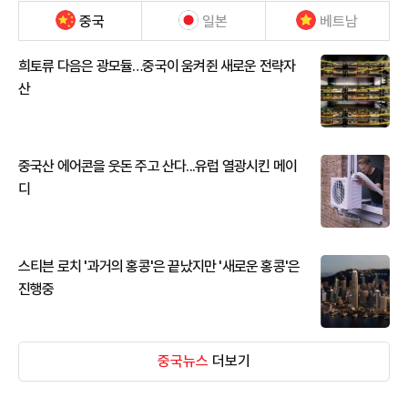
중국
일본
베트남
희토류 다음은 광모듈…중국이 움켜쥔 새로운 전략자
산
중국산 에어콘을 웃돈 주고 산다...유럽 열광시킨 메이
디
스티븐 로치 '과거의 홍콩'은 끝났지만 '새로운 홍콩'은
진행중
중국뉴스
더보기