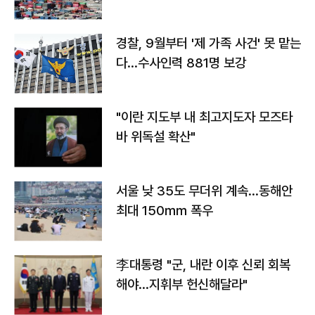
경찰, 9월부터 '제 가족 사건' 못 맡는
다…수사인력 881명 보강
"이란 지도부 내 최고지도자 모즈타
바 위독설 확산"
서울 낮 35도 무더위 계속…동해안
최대 150㎜ 폭우
李대통령 "군, 내란 이후 신뢰 회복
해야…지휘부 헌신해달라"