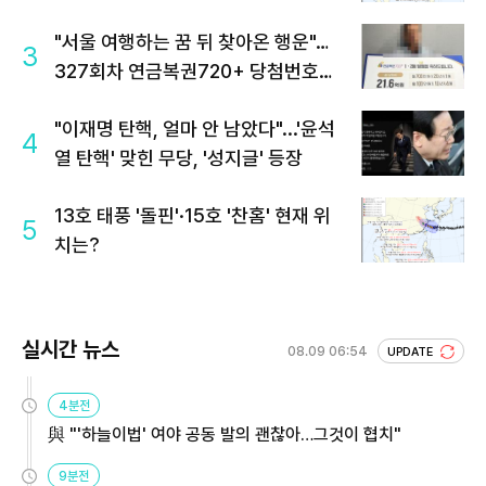
"서울 여행하는 꿈 뒤 찾아온 행운"…
3
327회차 연금복권720+ 당첨번호조
회 주목
"이재명 탄핵, 얼마 안 남았다"...'윤석
4
열 탄핵' 맞힌 무당, '성지글' 등장
13호 태풍 '돌핀'·15호 '찬홈' 현재 위
5
치는?
실시간 뉴스
08.09 06:54
UPDATE
4분전
與 "'하늘이법' 여야 공동 발의 괜찮아…그것이 협치"
9분전