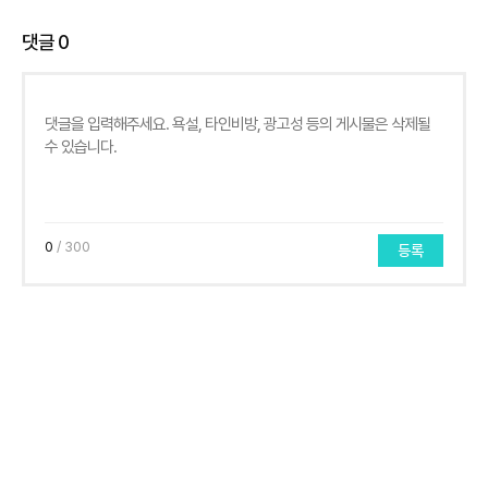
댓글
0
0
/ 300
등록