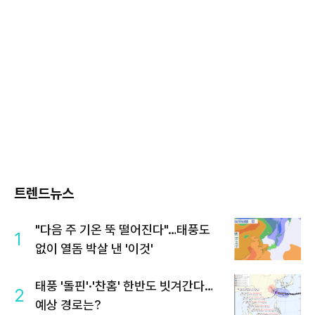
트렌드뉴스
"다음 주 기온 뚝 떨어진다"…태풍도
1
없이 열돔 박살 낸 '이것'
태풍 '돌핀'·'찬홈' 한반도 빗겨간다…
2
예상 경로는?