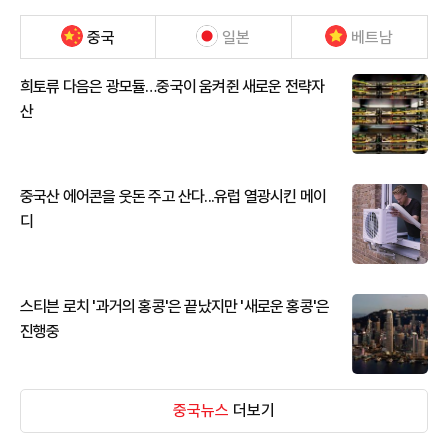
중국
일본
베트남
희토류 다음은 광모듈…중국이 움켜쥔 새로운 전략자
산
중국산 에어콘을 웃돈 주고 산다...유럽 열광시킨 메이
디
스티븐 로치 '과거의 홍콩'은 끝났지만 '새로운 홍콩'은
진행중
중국뉴스
더보기