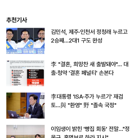
추천기사
김민석, 제주·인천서 정청래 누르고
2승째…2대1 구도 완성
李 "결혼, 희망찬 새 출발돼야"… 대
출·청약 '결혼 페널티' 손본다
李대통령 'ISA·주가 누르기' 재검
토…與 "환영" 野 "졸속 국정"
이임생이 밝힌 '빵집 회동' 전말…"정
몽규, 홍명보로 하라 지시"