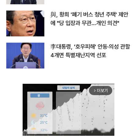
與, 황희 '폐기 버스 청년 주택' 제안
에 "당 입장과 무관…개인 의견"
李대통령, '호우피해' 안동·의성 관할
4개면 특별재난지역 선포
더보기
arrow_forward_ios