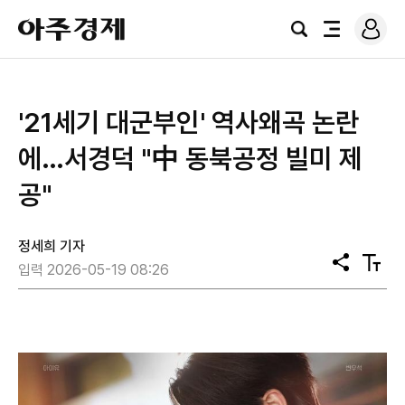
로
아
그
검
전
주
인
색
체
경
메
제
뉴
'21세기 대군부인' 역사왜곡 논란
에…서경덕 "中 동북공정 빌미 제
공"
정세희 기자
공
텍
입력 2026-05-19 08:26
유
스
트
크
기