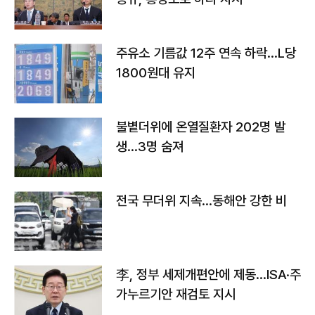
주유소 기름값 12주 연속 하락…L당
1800원대 유지
불볕더위에 온열질환자 202명 발
생…3명 숨져
전국 무더위 지속…동해안 강한 비
李, 정부 세제개편안에 제동…ISA·주
가누르기안 재검토 지시