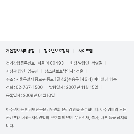
Unmute
개인정보처리방침
청소년보호정책
사이트맵
정기간행등록번호 : 서울 아 00493
회장·발행인 : 곽영길
사장·편집인 : 임규진
청소년보호책임자 : 전운
주소 : 서울특별시 종로구 종로 1길 42(수송동 146-1) 이마빌딩 11층
전화 : 02-767-1500
발행일자 : 2007년 11월 15일
등록일자 : 2008년 01월10일
아주경제는 인터넷신문윤리위원회 윤리강령을 준수합니다. 아주경제의 모든
콘텐츠(기사)는 저작권법의 보호를 받으며, 무단전재, 복사, 배포 등을 금지합
니다.