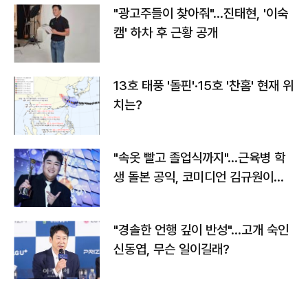
"광고주들이 찾아줘"…진태현, '이숙
캠' 하차 후 근황 공개
13호 태풍 '돌핀'·15호 '찬홈' 현재 위
치는?
"속옷 빨고 졸업식까지"…근육병 학
생 돌본 공익, 코미디언 김규원이었
다
"경솔한 언행 깊이 반성"…고개 숙인
신동엽, 무슨 일이길래?