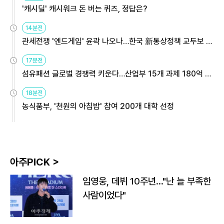
'캐시딜' 캐시워크 돈 버는 퀴즈, 정답은?
14분전
관세전쟁 '엔드게임' 윤곽 나오나…한국 新통상정책 교두보 활
용해야
17분전
섬유패션 글로벌 경쟁력 키운다…산업부 15개 과제 180억 지
원
18분전
농식품부, '천원의 아침밥' 참여 200개 대학 선정
아주PICK >
임영웅, 데뷔 10주년…"난 늘 부족한
사람이었다"