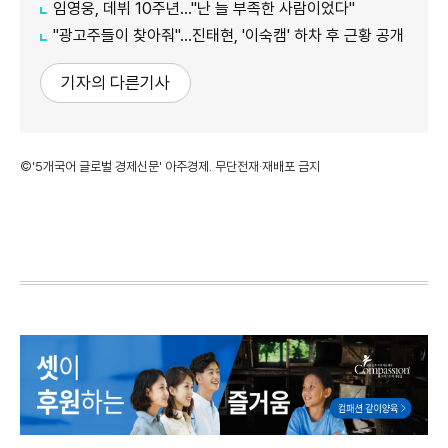
임영웅, 데뷔 10주년…"난 늘 부족한 사람이었다"
"광고주들이 찾아줘"…진태현, '이숙캠' 하차 후 근황 공개
기자의 다른기사
©'5개국어 글로벌 경제신문' 아주경제. 무단전재·재배포 금지