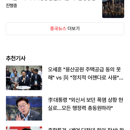
진행중
중국뉴스
더보기
추천기사
오세훈 "용산공원 주택공급 동의 못
해" vs 與 "정치적 어젠다로 사용"
맞불
李대통령 "외신서 보던 폭염 상황 현
실로…모든 행정력 총동원하라"