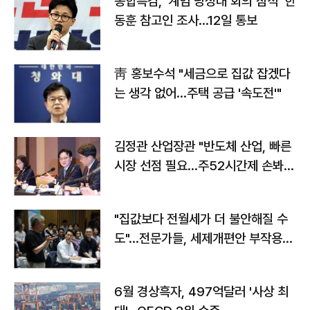
종합특검, '계엄 당정대 회의 참석' 한
동훈 참고인 조사...12일 통보
靑 홍보수석 "세금으로 집값 잡겠다
는 생각 없어…주택 공급 '속도전'"
김정관 산업장관 "반도체 산업, 빠른
시장 선점 필요…주52시간제 손봐
야"
"집값보다 전월세가 더 불안해질 수
도"…전문가들, 세제개편안 부작용
우려
6월 경상흑자, 497억달러 '사상 최