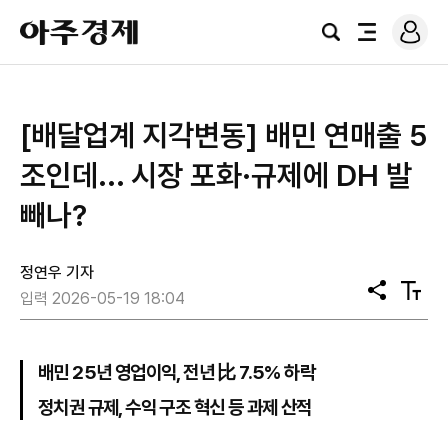
로
아
그
검
전
주
인
색
체
경
메
제
뉴
[배달업계 지각변동] 배민 연매출 5
조인데... 시장 포화·규제에 DH 발
빼나?
정연우 기자
공
텍
입력 2026-05-19 18:04
유
스
트
크
기
배민 25년 영업이익, 전년 比 7.5% 하락
정치권 규제, 수익 구조 혁신 등 과제 산적