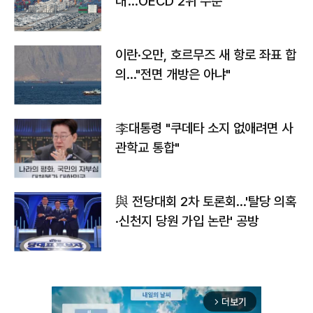
대'…OECD 2위 수준
이란·오만, 호르무즈 새 항로 좌표 합
의…"전면 개방은 아냐"
李대통령 "쿠데타 소지 없애려면 사
관학교 통합"
與 전당대회 2차 토론회…'탈당 의혹
·신천지 당원 가입 논란' 공방
더보기
arrow_forward_ios