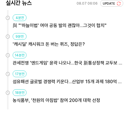
실시간 뉴스
08.07 06:06
UPDATE
4분전
與 "'하늘이법' 여야 공동 발의 괜찮아…그것이 협치"
9분전
'캐시딜' 캐시워크 돈 버는 퀴즈, 정답은?
14분전
관세전쟁 '엔드게임' 윤곽 나오나…한국 新통상정책 교두보 활
용해야
17분전
섬유패션 글로벌 경쟁력 키운다…산업부 15개 과제 180억 지
원
18분전
농식품부, '천원의 아침밥' 참여 200개 대학 선정