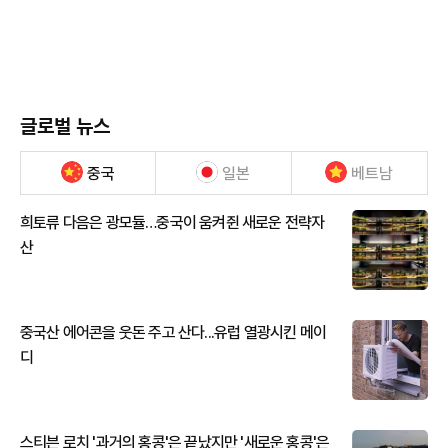
글로벌 뉴스
중국
일본
베트남
희토류 다음은 광모듈…중국이 움켜쥔 새로운 전략자
산
중국산 에어콘을 웃돈 주고 산다...유럽 열광시킨 메이
디
스티븐 로치 '과거의 홍콩'은 끝났지만 '새로운 홍콩'은