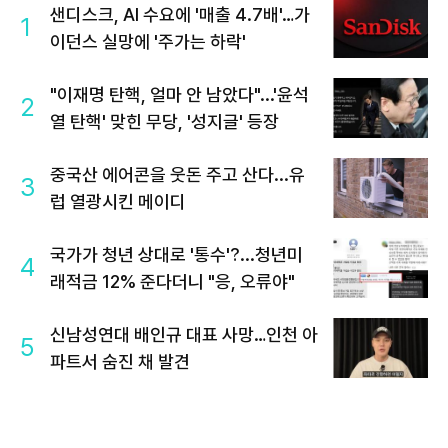
샌디스크, AI 수요에 '매출 4.7배'…가
1
이던스 실망에 '주가는 하락'
"이재명 탄핵, 얼마 안 남았다"...'윤석
2
열 탄핵' 맞힌 무당, '성지글' 등장
중국산 에어콘을 웃돈 주고 산다...유
3
럽 열광시킨 메이디
국가가 청년 상대로 '통수'?...청년미
4
래적금 12% 준다더니 "응, 오류야"
신남성연대 배인규 대표 사망…인천 아
5
파트서 숨진 채 발견