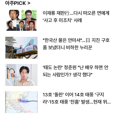
아주PICK >
이재룡 재판行…다시 떠오른 연예계
'사고 후 미조치' 사례
"한국산 물은 안마셔"…日 지진 구호
품 보냈더니 비하한 누리꾼
'태도 논란' 정준원 "난 배우 하면 안
되는 사람인가? 생각 했다"
13호 '돌핀' 이어 14호 태풍 '구지
라'·15호 태풍 '찬홈' 발생…현재 위
치와 이동경로는?