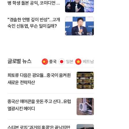
병 학생 돌본 공익, 코미디언 김
규원이었다
"경솔한 언행 깊이 반성"…고개
숙인 신동엽, 무슨 일이길래?
글로벌 뉴스
중국
일본
베트남
희토류 다음은 광모듈…중국이 움켜쥔
새로운 전략자산
중국산 에어콘을 웃돈 주고 산다...유럽
열광시킨 메이디
스티븐 로치 '과거의 홍콩'은 끝났지만