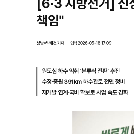
[6·3 지방선거] 
책임"
성남=박재천 기자
입력 2026-05-18 17:09
원도심 하수 악취 '분류식 전환' 추진
수정·중원 391km 하수관로 전면 정비
재개발 연계·국비 확보로 사업 속도 강화