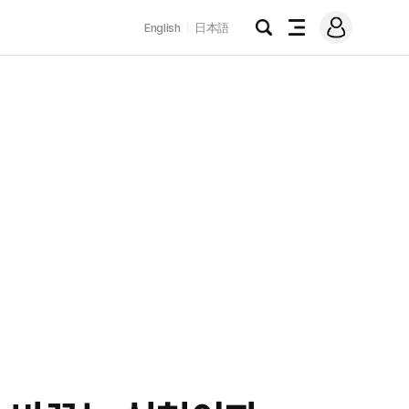
로
English
日本語
그
검
전
인
색
체
메
뉴