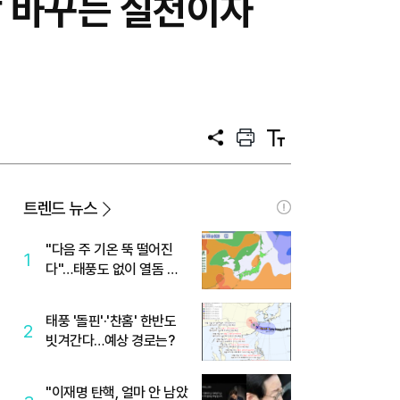
상 바꾸는 실천이자
공
프
텍
유
린
스
트
트
크
기
트렌드 뉴스
"다음 주 기온 뚝 떨어진
1
다"…태풍도 없이 열돔 박
살 낸 '이것'
태풍 '돌핀'·'찬홈' 한반도
2
빗겨간다…예상 경로는?
"이재명 탄핵, 얼마 안 남았