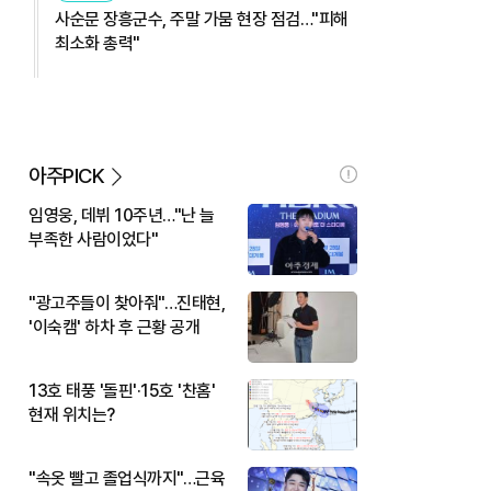
사순문 장흥군수, 주말 가뭄 현장 점검…"피해
최소화 총력"
아주PICK
임영웅, 데뷔 10주년…"난 늘
부족한 사람이었다"
"광고주들이 찾아줘"…진태현,
'이숙캠' 하차 후 근황 공개
13호 태풍 '돌핀'·15호 '찬홈'
현재 위치는?
"속옷 빨고 졸업식까지"…근육