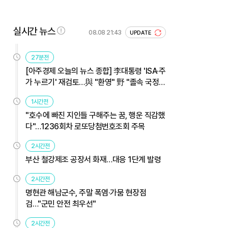
실시간 뉴스
08.08 21:43
UPDATE
27분전
[아주경제 오늘의 뉴스 종합] 李대통령 'ISA·주
가 누르기' 재검토…與 "환영" 野 "졸속 국정"
外
1시간전
"호수에 빠진 지인들 구해주는 꿈, 행운 직감했
다"…1236회차 로또당첨번호조회 주목
2시간전
부산 철강제조 공장서 화재…대응 1단계 발령
2시간전
명현관 해남군수, 주말 폭염·가뭄 현장점
검…"군민 안전 최우선"
2시간전