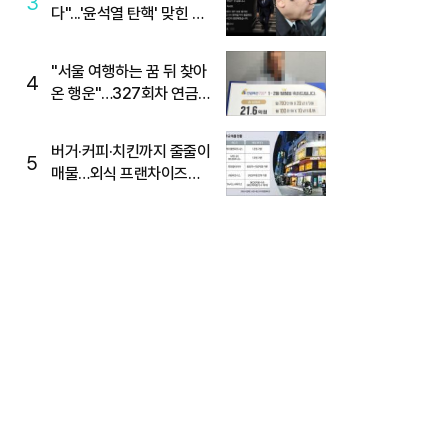
3
다"...'윤석열 탄핵' 맞힌 무
당, '성지글' 등장
"서울 여행하는 꿈 뒤 찾아
4
온 행운"…327회차 연금
복권720+ 당첨번호조회
주목
버거·커피·치킨까지 줄줄이
5
매물…외식 프랜차이즈
M&A '활기'