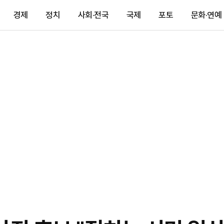
경제
정치
사회·전국
국제
포토
문화·연예