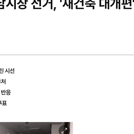
남시장 선거, '재건축 대개편' 
린 시선
부처
민 반응
투표
이