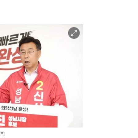
이
미
지
확
대
프]