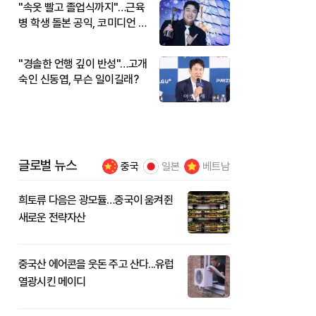
"속옷 빨고 졸업식까지"…근육
병 학생 돌본 공익, 코미디언 김
규원이었다
"경솔한 언행 깊이 반성"…고개
숙인 신동엽, 무슨 일이길래?
글로벌 뉴스
중국
일본
베트남
희토류 다음은 광모듈…중국이 움켜쥔
새로운 전략자산
중국산 에어콘을 웃돈 주고 산다...유럽
열광시킨 메이디