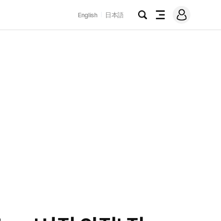
로
English
日本語
그
검
전
인
색
체
메
뉴