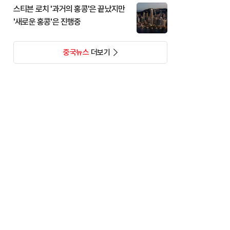
스티븐 로치 '과거의 홍콩'은 끝났지만
'새로운 홍콩'은 진행중
중국뉴스
더보기