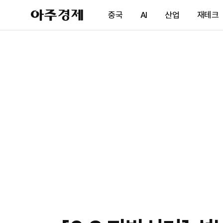
아
중국
AI
산업
재테크
주
경
제