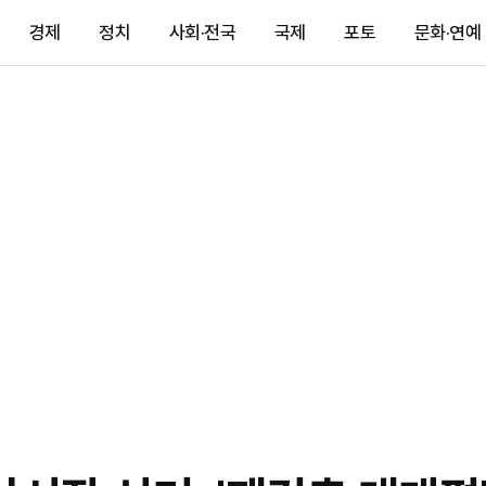
경제
정치
사회·전국
국제
포토
문화·연예