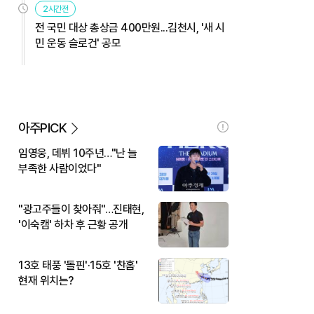
2시간전
전 국민 대상 총상금 400만원...김천시, '새 시
민 운동 슬로건' 공모
아주PICK
임영웅, 데뷔 10주년…"난 늘
부족한 사람이었다"
"광고주들이 찾아줘"…진태현,
'이숙캠' 하차 후 근황 공개
13호 태풍 '돌핀'·15호 '찬홈'
현재 위치는?