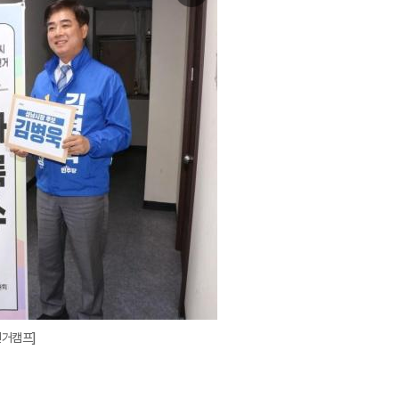
미
지
확
대
선거캠프]