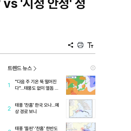
vs '시정 안정' 정
공
프
텍
유
린
스
트
트
크
기
트렌드 뉴스
"다음 주 기온 뚝 떨어진
1
다"…태풍도 없이 열돔 박
살 낸 '이것'
태풍 '찬홈' 한국 오나…예
2
상 경로 보니
태풍 '돌핀'·'찬홈' 한반도