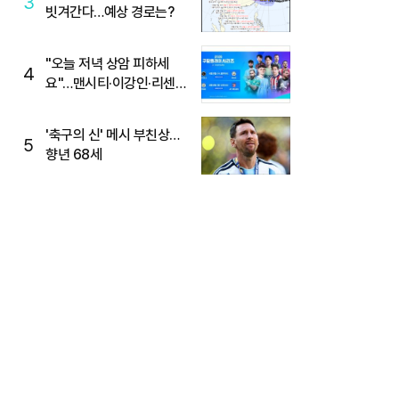
3
빗겨간다…예상 경로는?
"오늘 저녁 상암 피하세
4
요"…맨시티·이강인·리센느
뜬다, 6호선 혼잡 예상
'축구의 신' 메시 부친상…
5
향년 68세