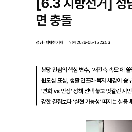
[6.3 지방선거] 성
면 충돌
성남=박재천 기자
입력 2026-05-15 23:53
분당 민심의 핵심 변수, '재건축 속도'에 쏠
원도심 표심, 생활 인프라·복지 체감이 승
'변화 vs 안정' 정책 선택 놓고 엇갈린 시
강한 결집보다 '실현 가능성' 따지는 실용 