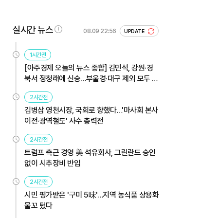
실시간 뉴스
08.09 22:56
UPDATE
1시간전
[아주경제 오늘의 뉴스 종합] 김민석, 강원·경
북서 정청래에 신승…부울경·대구 제외 모두 웃
었다 外
2시간전
김병삼 영천시장, 국회로 향했다…'마사회 본사
이전·광역철도' 사수 총력전
2시간전
트럼프 측근 경영 美 석유회사, 그린란드 승인
없이 시추장비 반입
2시간전
시민 평가받은 '구미 5味'…지역 농식품 상용화
물꼬 텄다