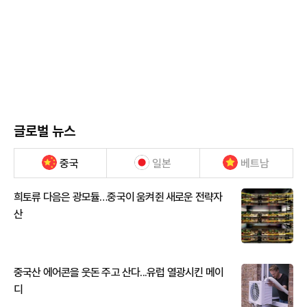
글로벌 뉴스
중국
일본
베트남
희토류 다음은 광모듈…중국이 움켜쥔 새로운 전략자
산
중국산 에어콘을 웃돈 주고 산다...유럽 열광시킨 메이
디