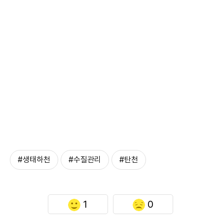
#생태하천
#수질관리
#탄천
1
0