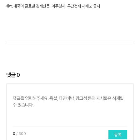
©'5개국어 글로벌 경제신문' 아주경제. 무단전재·재배포 금지
댓글
0
0
/ 300
등록