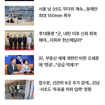
서울 낮 35도 무더위 계속…동해안
최대 150㎜ 폭우
李대통령 "군, 내란 이후 신뢰 회복
해야…지휘부 헌신해달라"
與, 부동산 세제 개편안 비판 오세훈
에 '맹공'…"공급 억제기"
합수본, 선관위 9곳 추가 압색…강남
·서초도 '투표율 허위 입력' 정황