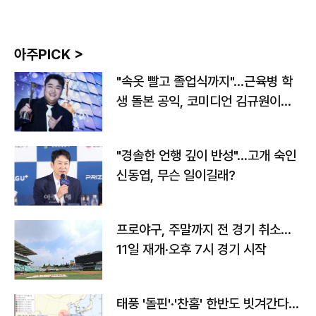
아주PICK >
"속옷 빨고 졸업식까지"…근육병 학
생 돌본 공익, 코미디언 김규원이었
다
"경솔한 언행 깊이 반성"…고개 숙인
신동엽, 무슨 일이길래?
프로야구, 주말까지 전 경기 취소…
11일 재개·오후 7시 경기 시작
태풍 '돌핀'·'찬홈' 한반도 빗겨간다…