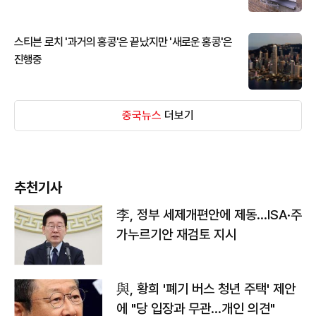
스티븐 로치 '과거의 홍콩'은 끝났지만 '새로운 홍콩'은
진행중
중국뉴스
더보기
추천기사
李, 정부 세제개편안에 제동…ISA·주
가누르기안 재검토 지시
與, 황희 '폐기 버스 청년 주택' 제안
에 "당 입장과 무관…개인 의견"