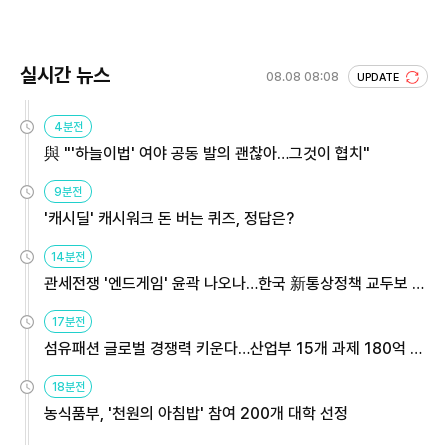
회 주목
실시간 뉴스
08.08 08:08
UPDATE
4분전
與 "'하늘이법' 여야 공동 발의 괜찮아…그것이 협치"
9분전
'캐시딜' 캐시워크 돈 버는 퀴즈, 정답은?
14분전
관세전쟁 '엔드게임' 윤곽 나오나…한국 新통상정책 교두보 활
용해야
17분전
섬유패션 글로벌 경쟁력 키운다…산업부 15개 과제 180억 지
원
18분전
농식품부, '천원의 아침밥' 참여 200개 대학 선정