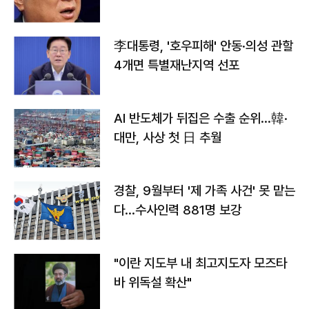
李대통령, '호우피해' 안동·의성 관할
4개면 특별재난지역 선포
AI 반도체가 뒤집은 수출 순위…韓·
대만, 사상 첫 日 추월
경찰, 9월부터 '제 가족 사건' 못 맡는
다…수사인력 881명 보강
"이란 지도부 내 최고지도자 모즈타
바 위독설 확산"