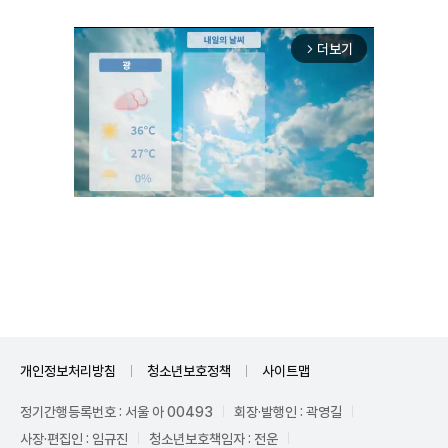
더보기
arrow_forward_ios
Unmute
개인정보처리방침
청소년보호정책
사이트맵
정기간행등록번호 : 서울 아 00493
회장·발행인 : 곽영길
사장·편집인 : 임규진
청소년보호책임자 : 전운