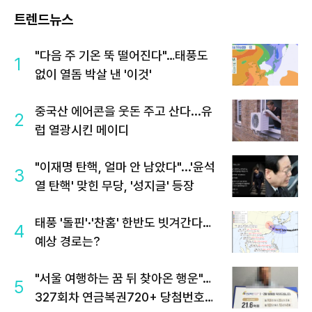
트렌드뉴스
"다음 주 기온 뚝 떨어진다"…태풍도
1
없이 열돔 박살 낸 '이것'
중국산 에어콘을 웃돈 주고 산다...유
2
럽 열광시킨 메이디
"이재명 탄핵, 얼마 안 남았다"...'윤석
3
열 탄핵' 맞힌 무당, '성지글' 등장
태풍 '돌핀'·'찬홈' 한반도 빗겨간다…
4
예상 경로는?
"서울 여행하는 꿈 뒤 찾아온 행운"…
5
327회차 연금복권720+ 당첨번호조