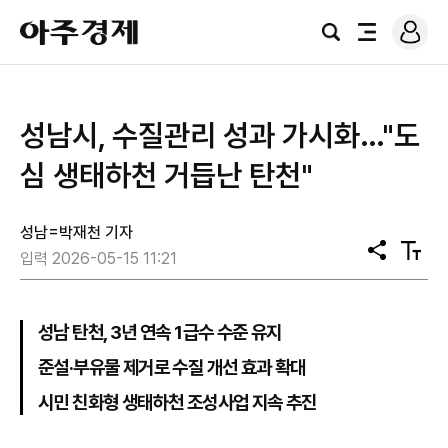
로
아
그
검
전
주
인
색
체
경
메
제
뉴
성남시, 수질관리 성과 가시화…"도
심 생태하천 거듭난 탄천"
성남=박재천 기자
공
텍
입력 2026-05-15 11:21
유
스
트
크
기
성남 탄천, 3년 연속 1급수 수준 유지
준설·부유물 제거로 수질 개선 효과 확대
시민 친화형 생태하천 조성사업 지속 추진