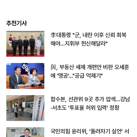
추천기사
李대통령 "군, 내란 이후 신뢰 회복
해야…지휘부 헌신해달라"
與, 부동산 세제 개편안 비판 오세훈
에 '맹공'…"공급 억제기"
합수본, 선관위 9곳 추가 압색…강남
·서초도 '투표율 허위 입력' 정황
국민의힘 윤리위, '돌려차기 실언' 서