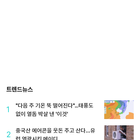
트렌드뉴스
"다음 주 기온 뚝 떨어진다"…태풍도
1
없이 열돔 박살 낸 '이것'
중국산 에어콘을 웃돈 주고 산다...유
2
럽 열광시킨 메이디