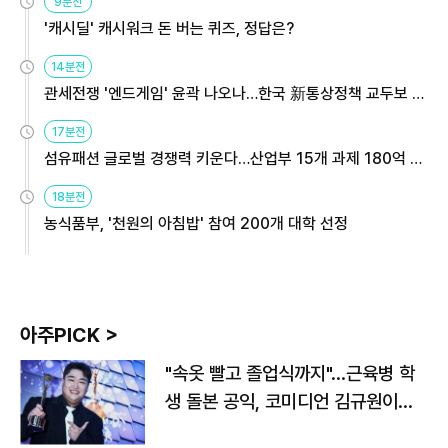
9분전
'캐시딜' 캐시워크 돈 버는 퀴즈, 정답은?
14분전
관세전쟁 '엔드게임' 윤곽 나오나…한국 新통상정책 교두보 활
용해야
17분전
섬유패션 글로벌 경쟁력 키운다…산업부 15개 과제 180억 지
원
18분전
농식품부, '천원의 아침밥' 참여 200개 대학 선정
아주PICK >
"속옷 빨고 졸업식까지"…근육병 학
생 돌본 공익, 코미디언 김규원이었
다