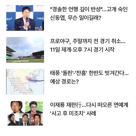
"경솔한 언행 깊이 반성"…고개 숙인
신동엽, 무슨 일이길래?
프로야구, 주말까지 전 경기 취소…
11일 재개·오후 7시 경기 시작
태풍 '돌핀'·'찬홈' 한반도 빗겨간다…
예상 경로는?
이재룡 재판行…다시 떠오른 연예계
'사고 후 미조치' 사례