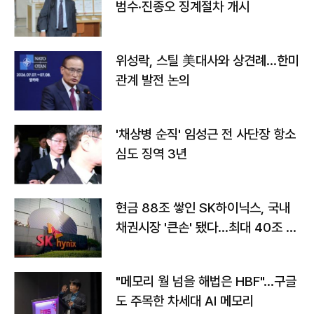
범수·진종오 징계절차 개시
위성락, 스틸 美대사와 상견례…한미
관계 발전 논의
'채상병 순직' 임성근 전 사단장 항소
심도 징역 3년
현금 88조 쌓인 SK하이닉스, 국내
채권시장 '큰손' 됐다…최대 40조 투
자
"메모리 월 넘을 해법은 HBF"…구글
도 주목한 차세대 AI 메모리