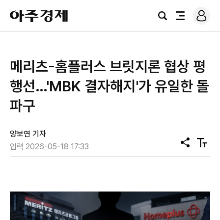
로
아
그
검
전
주
인
색
체
경
메
제
뉴
메리츠-홈플러스 브릿지론 협상 평
행선…'MBK 결자해지'가 유일한 돌
파구
양보연 기자
공
텍
입력 2026-05-18 17:33
유
스
트
크
기