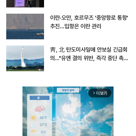
이란·오만, 호르무즈 '중앙항로 통항'
추진…입항은 이란 관리
靑, 北 탄도미사일에 안보실 긴급회
의…"유엔 결의 위반, 즉각 중단 촉
구"
더보기
arrow_forward_ios