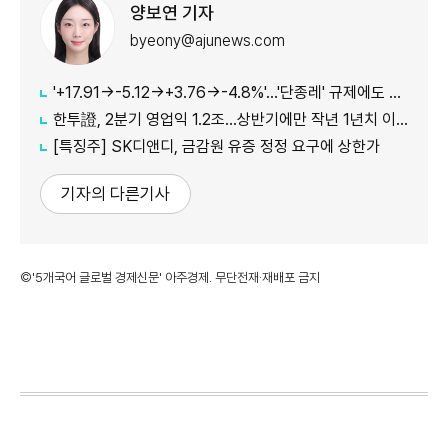
양보연 기자
byeony@ajunews.com
'+17.91→-5.12→+3.76→-4.8%'…'단종레' 규제에도 여전히 롤러코스터 타는 코스피
한투證, 2분기 영업익 1.2조…상반기에만 작년 1년치 이익만큼 벌었다
[특징주] SK디앤디, 금감원 유증 정정 요구에 상한가
기자의 다른기사
©'5개국어 글로벌 경제신문' 아주경제. 무단전재·재배포 금지