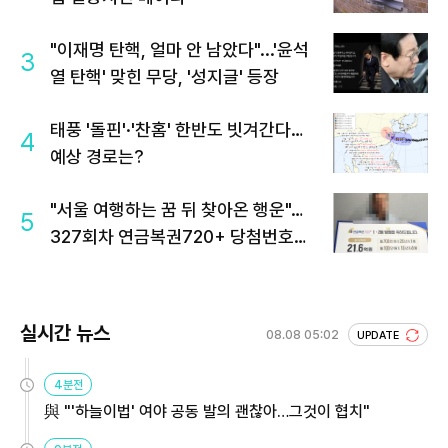
"이재명 탄핵, 얼마 안 남았다"...'윤석
3
열 탄핵' 맞힌 무당, '성지글' 등장
태풍 '돌핀'·'찬홈' 한반도 빗겨간다…
4
예상 경로는?
"서울 여행하는 꿈 뒤 찾아온 행운"…
5
327회차 연금복권720+ 당첨번호조
회 주목
실시간 뉴스
08.08 05:02
UPDATE
4분전
與 "'하늘이법' 여야 공동 발의 괜찮아…그것이 협치"