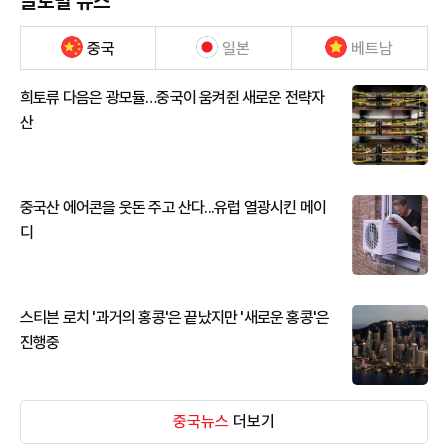
글로벌 뉴스
중국
일본
베트남
희토류 다음은 광모듈…중국이 움켜쥔 새로운 전략자
산
중국산 에어콘을 웃돈 주고 산다...유럽 열광시킨 메이
디
스티븐 로치 '과거의 홍콩'은 끝났지만 '새로운 홍콩'은
진행중
중국뉴스
더보기