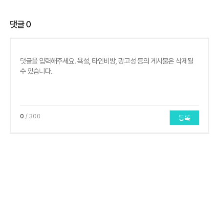
댓글
0
0
/ 300
등록