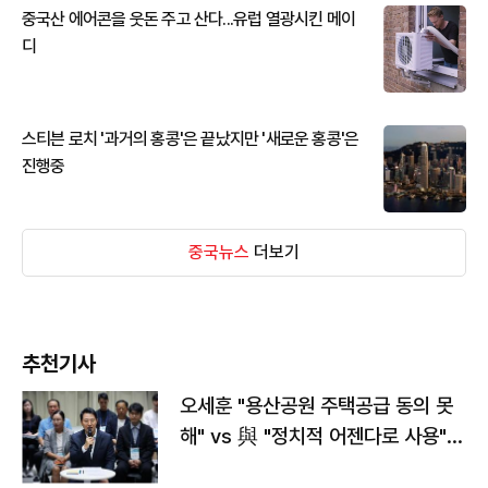
중국산 에어콘을 웃돈 주고 산다...유럽 열광시킨 메이
디
스티븐 로치 '과거의 홍콩'은 끝났지만 '새로운 홍콩'은
진행중
중국뉴스
더보기
추천기사
오세훈 "용산공원 주택공급 동의 못
해" vs 與 "정치적 어젠다로 사용"
맞불