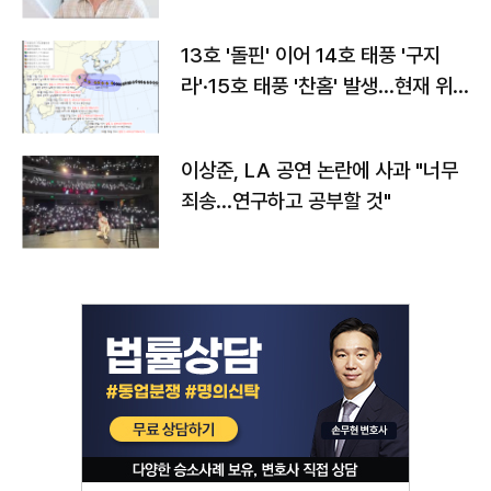
13호 '돌핀' 이어 14호 태풍 '구지
라'·15호 태풍 '찬홈' 발생…현재 위
치와 이동경로는?
이상준, LA 공연 논란에 사과 "너무
죄송…연구하고 공부할 것"