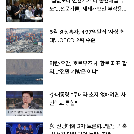
"집값보다 전월세가 더 불안해질 수
도"…전문가들, 세제개편안 부작용
우려
6월 경상흑자, 497억달러 '사상 최
대'…OECD 2위 수준
이란·오만, 호르무즈 새 항로 좌표 합
의…"전면 개방은 아냐"
李대통령 "쿠데타 소지 없애려면 사
관학교 통합"
與 전당대회 2차 토론회…'탈당 의혹