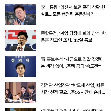
李대통령 "외신서 보던 폭염 상황 현
실로…모든 행정력 총동원하라"
종합특검, '계엄 당정대 회의 참석' 한
동훈 참고인 조사...12일 통보
靑 홍보수석 "세금으로 집값 잡겠다
는 생각 없어…주택 공급 '속도전'"
김정관 산업장관 "반도체 산업, 빠른
시장 선점 필요…주52시간제 손봐
야"