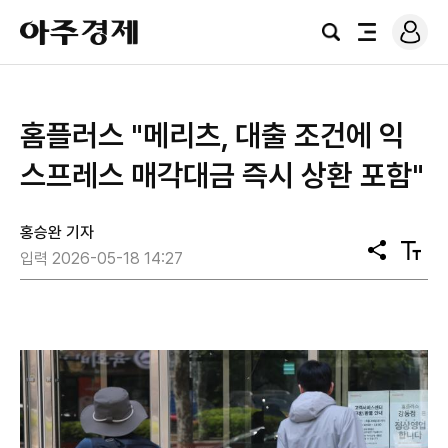
로
아
그
검
전
주
인
색
체
경
메
제
뉴
홈플러스 "메리츠, 대출 조건에 익
스프레스 매각대금 즉시 상환 포함"
홍승완 기자
공
텍
입력 2026-05-18 14:27
유
스
트
크
기