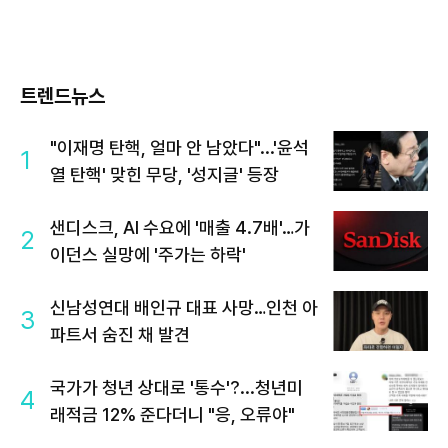
트렌드뉴스
"이재명 탄핵, 얼마 안 남았다"...'윤석
1
열 탄핵' 맞힌 무당, '성지글' 등장
샌디스크, AI 수요에 '매출 4.7배'…가
2
이던스 실망에 '주가는 하락'
신남성연대 배인규 대표 사망…인천 아
3
파트서 숨진 채 발견
국가가 청년 상대로 '통수'?...청년미
4
래적금 12% 준다더니 "응, 오류야"