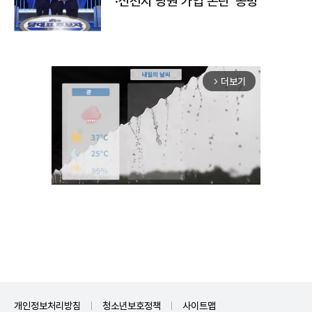
·신천지 당원 가입 논란' 공방
더보기
arrow_forward_ios
Unmute
개인정보처리방침
청소년보호정책
사이트맵