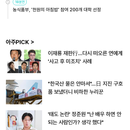
18분전
농식품부, '천원의 아침밥' 참여 200개 대학 선정
아주PICK >
이재룡 재판行…다시 떠오른 연예계
'사고 후 미조치' 사례
"한국산 물은 안마셔"…日 지진 구호
품 보냈더니 비하한 누리꾼
'태도 논란' 정준원 "난 배우 하면 안
되는 사람인가? 생각 했다"