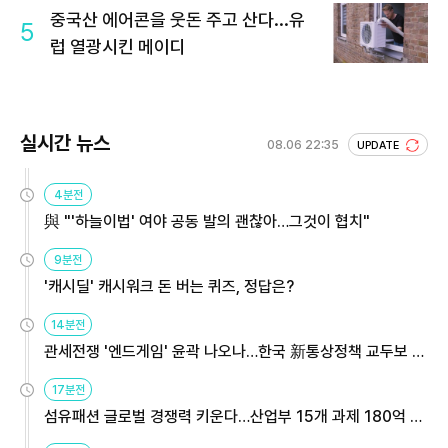
중국산 에어콘을 웃돈 주고 산다...유
5
럽 열광시킨 메이디
실시간 뉴스
08.06 22:35
UPDATE
4분전
與 "'하늘이법' 여야 공동 발의 괜찮아…그것이 협치"
9분전
'캐시딜' 캐시워크 돈 버는 퀴즈, 정답은?
14분전
관세전쟁 '엔드게임' 윤곽 나오나…한국 新통상정책 교두보 활
용해야
17분전
섬유패션 글로벌 경쟁력 키운다…산업부 15개 과제 180억 지
원