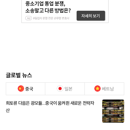
글로벌 뉴스
중국
일본
베트남
희토류 다음은 광모듈…중국이 움켜쥔 새로운 전략자
산