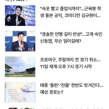
"속옷 빨고 졸업식까지"…근육병 학
생 돌본 공익, 코미디언 김규원이었
다
"경솔한 언행 깊이 반성"…고개 숙인
신동엽, 무슨 일이길래?
프로야구, 주말까지 전 경기 취소…
11일 재개·오후 7시 경기 시작
태풍 '돌핀'·'찬홈' 한반도 빗겨간다…
예상 경로는?