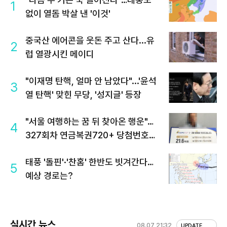
1
없이 열돔 박살 낸 '이것'
중국산 에어콘을 웃돈 주고 산다...유
2
럽 열광시킨 메이디
"이재명 탄핵, 얼마 안 남았다"...'윤석
3
열 탄핵' 맞힌 무당, '성지글' 등장
"서울 여행하는 꿈 뒤 찾아온 행운"…
4
327회차 연금복권720+ 당첨번호조
회 주목
태풍 '돌핀'·'찬홈' 한반도 빗겨간다…
5
예상 경로는?
실시간 뉴스
08.07 21:32
UPDATE