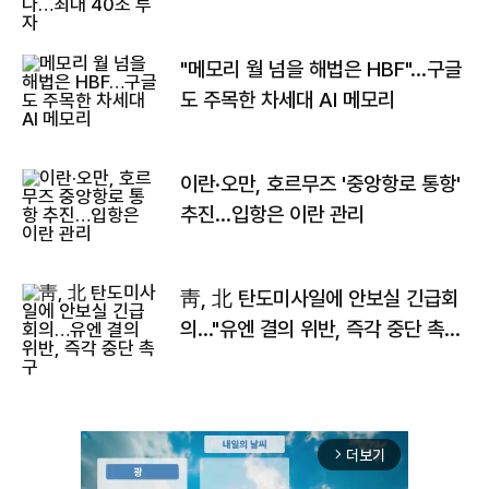
자
"메모리 월 넘을 해법은 HBF"…구글
도 주목한 차세대 AI 메모리
이란·오만, 호르무즈 '중앙항로 통항'
추진…입항은 이란 관리
靑, 北 탄도미사일에 안보실 긴급회
의…"유엔 결의 위반, 즉각 중단 촉
구"
더보기
arrow_forward_ios