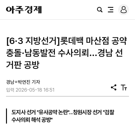
로
아
그
검
전
주
인
색
체
경
메
제
뉴
[6·3 지방선거]롯데백 마산점 공약
충돌·남동발전 수사의뢰...경남 선
거판 공방
경남=박연진 기자
공
텍
입력 2026-05-18 16:51
유
스
트
크
기
도지사 선거 "유사공약 논란"...창원시장 선거 "검찰
수사의뢰 해석 공방"