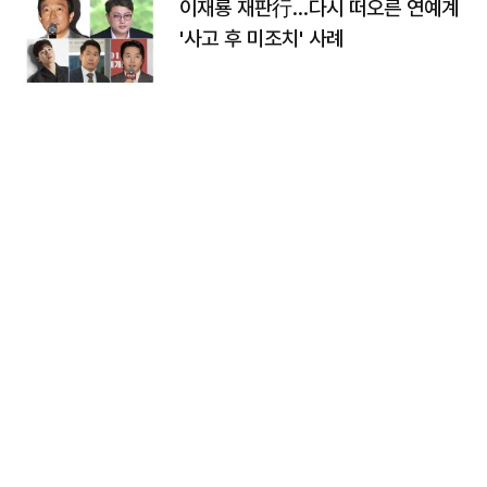
이재룡 재판行…다시 떠오른 연예계
'사고 후 미조치' 사례