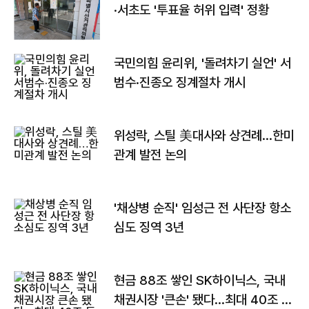
·서초도 '투표율 허위 입력' 정황
국민의힘 윤리위, '돌려차기 실언' 서
범수·진종오 징계절차 개시
위성락, 스틸 美대사와 상견례…한미
관계 발전 논의
'채상병 순직' 임성근 전 사단장 항소
심도 징역 3년
현금 88조 쌓인 SK하이닉스, 국내
채권시장 '큰손' 됐다…최대 40조 투