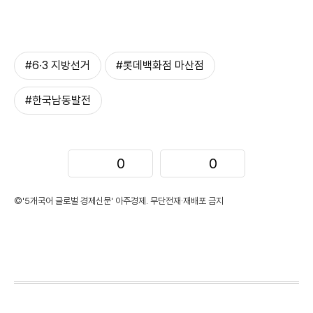
#6·3 지방선거
#롯데백화점 마산점
#한국남동발전
0
0
©'5개국어 글로벌 경제신문' 아주경제. 무단전재·재배포 금지