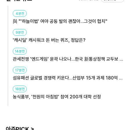
4분전
與 "'하늘이법' 여야 공동 발의 괜찮아…그것이 협치"
9분전
'캐시딜' 캐시워크 돈 버는 퀴즈, 정답은?
14분전
관세전쟁 '엔드게임' 윤곽 나오나…한국 新통상정책 교두보 활
용해야
17분전
섬유패션 글로벌 경쟁력 키운다…산업부 15개 과제 180억 지
원
18분전
농식품부, '천원의 아침밥' 참여 200개 대학 선정
아주PICK >