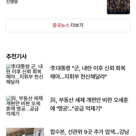
진행중
중국뉴스
더보기
추천기사
李대통령 "군, 내란 이후 신뢰 회복
해야…지휘부 헌신해달라"
與, 부동산 세제 개편안 비판 오세훈
에 '맹공'…"공급 억제기"
합수본, 선관위 9곳 추가 압색…강남