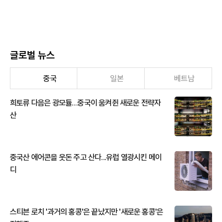
글로벌 뉴스
중국
일본
베트남
희토류 다음은 광모듈…중국이 움켜쥔 새로운 전략자
산
중국산 에어콘을 웃돈 주고 산다...유럽 열광시킨 메이
디
스티븐 로치 '과거의 홍콩'은 끝났지만 '새로운 홍콩'은