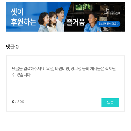
댓글
0
0
/ 300
등록