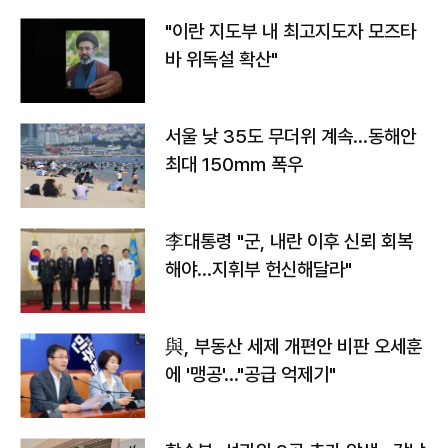
"이란 지도부 내 최고지도자 모즈타
바 위독설 확산"
서울 낮 35도 무더위 계속…동해안
최대 150㎜ 폭우
李대통령 "군, 내란 이후 신뢰 회복
해야…지휘부 헌신해달라"
與, 부동산 세제 개편안 비판 오세훈
에 '맹공'…"공급 억제기"