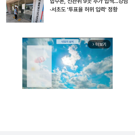
합수본, 선관위 9곳 추가 압색…강남
·서초도 '투표율 허위 입력' 정황
더보기
arrow_forward_ios
Unmute