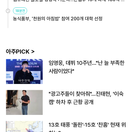
원
18분전
농식품부, '천원의 아침밥' 참여 200개 대학 선정
아주PICK >
임영웅, 데뷔 10주년…"난 늘 부족한
사람이었다"
"광고주들이 찾아줘"…진태현, '이숙
캠' 하차 후 근황 공개
13호 태풍 '돌핀'·15호 '찬홈' 현재 위