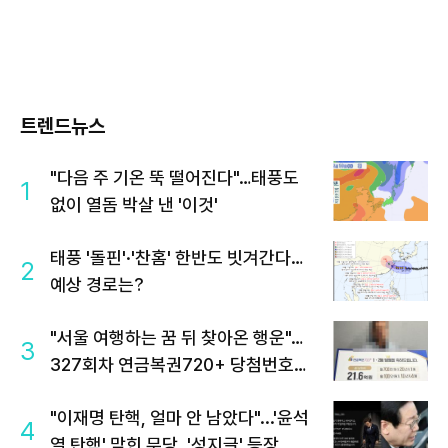
트렌드뉴스
"다음 주 기온 뚝 떨어진다"…태풍도
1
없이 열돔 박살 낸 '이것'
태풍 '돌핀'·'찬홈' 한반도 빗겨간다…
2
예상 경로는?
"서울 여행하는 꿈 뒤 찾아온 행운"…
3
327회차 연금복권720+ 당첨번호조
회 주목
"이재명 탄핵, 얼마 안 남았다"...'윤석
4
열 탄핵' 맞힌 무당, '성지글' 등장