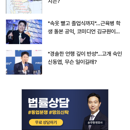
치는?
"속옷 빨고 졸업식까지"…근육병 학
생 돌본 공익, 코미디언 김규원이었
다
"경솔한 언행 깊이 반성"…고개 숙인
신동엽, 무슨 일이길래?