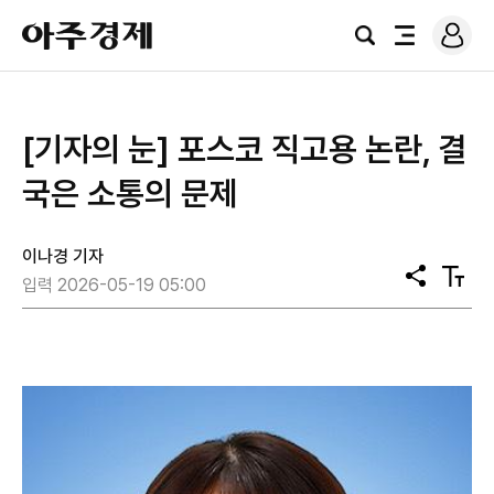
로
아
그
검
전
주
인
색
체
경
메
제
뉴
[기자의 눈] 포스코 직고용 논란, 결
국은 소통의 문제
이나경 기자
공
텍
입력 2026-05-19 05:00
유
스
트
크
기