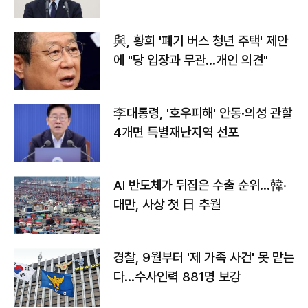
與, 황희 '폐기 버스 청년 주택' 제안
에 "당 입장과 무관…개인 의견"
李대통령, '호우피해' 안동·의성 관할
4개면 특별재난지역 선포
AI 반도체가 뒤집은 수출 순위…韓·
대만, 사상 첫 日 추월
경찰, 9월부터 '제 가족 사건' 못 맡는
다…수사인력 881명 보강