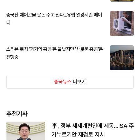
중국산 에어콘을 웃돈 주고 산다...유럽 열광시킨 메이
디
스티븐 로치 '과거의 홍콩'은 끝났지만 '새로운 홍콩'은
진행중
중국뉴스
더보기
추천기사
李, 정부 세제개편안에 제동…ISA·주
가누르기안 재검토 지시