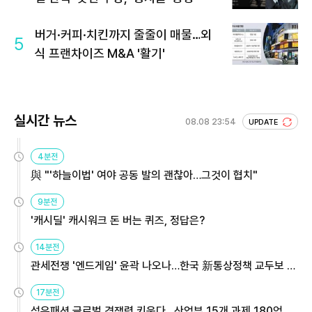
버거·커피·치킨까지 줄줄이 매물…외
5
식 프랜차이즈 M&A '활기'
실시간 뉴스
08.08 23:54
UPDATE
4분전
與 "'하늘이법' 여야 공동 발의 괜찮아…그것이 협치"
9분전
'캐시딜' 캐시워크 돈 버는 퀴즈, 정답은?
14분전
관세전쟁 '엔드게임' 윤곽 나오나…한국 新통상정책 교두보 활
용해야
17분전
섬유패션 글로벌 경쟁력 키운다…산업부 15개 과제 180억 지