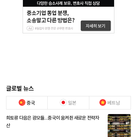
글로벌 뉴스
중국
일본
베트남
희토류 다음은 광모듈…중국이 움켜쥔 새로운 전략자
산