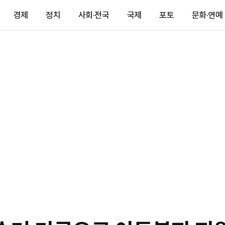
경제
정치
사회·전국
국제
포토
문화·연예