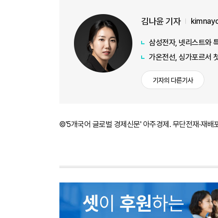
김나윤 기자
kimnay
삼성전자, 넷리스트와 
가온전선, 싱가포르서 첫
기자의 다른기사
©'5개국어 글로벌 경제신문' 아주경제. 무단전재·재배