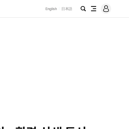
로
English
日本語
그
검
전
인
색
체
메
뉴