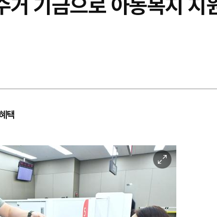
수거 기금으로 아동복지 지원
 혜택
이
미
지
확
대