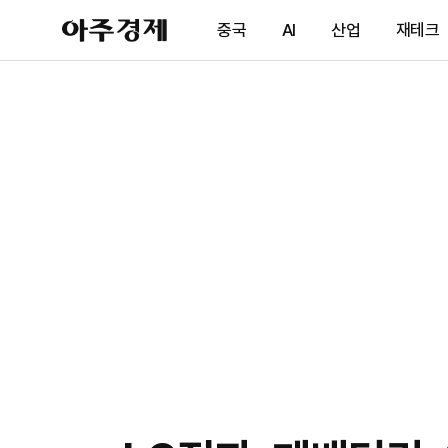
아
중국
AI
산업
재테크
주
경
제