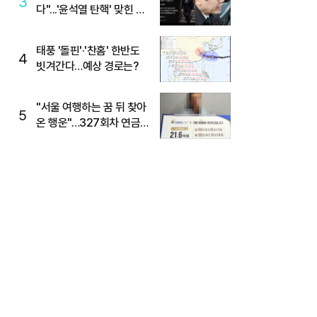
3
다"...'윤석열 탄핵' 맞힌 무
당, '성지글' 등장
태풍 '돌핀'·'찬홈' 한반도
4
빗겨간다…예상 경로는?
"서울 여행하는 꿈 뒤 찾아
5
온 행운"…327회차 연금
복권720+ 당첨번호조회
주목