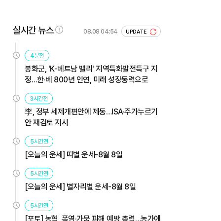
실시간 뉴스
08.08 04:54
UPDATE
4분전
봉화군, 'K-베트남 밸리' 지역특화발전특구 지
정…한·베 800년 인연, 미래 성장동력으로
3시간전
李, 정부 세제개편안에 제동…ISA·주가누르기
안 재검토 지시
5시간전
[오늘의 운세] 띠별 운세-8월 8일
5시간전
[오늘의 운세] 별자리별 운세-8월 8일
5시간전
[포토] 농협, 폭염·가뭄 피해 예방 총력…농가에