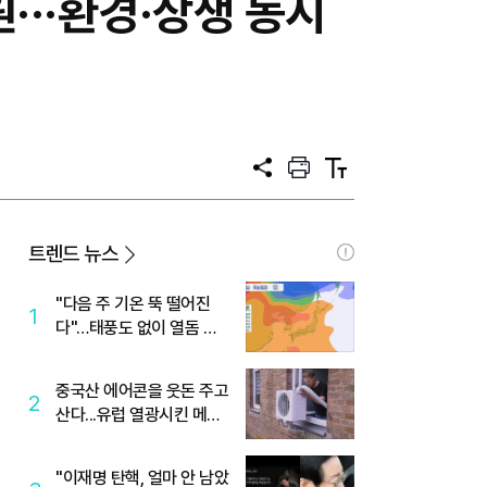
···환경·상생 동시
공
프
텍
유
린
스
트
트
크
기
트렌드 뉴스
"다음 주 기온 뚝 떨어진
1
다"…태풍도 없이 열돔 박
살 낸 '이것'
중국산 에어콘을 웃돈 주고
2
산다...유럽 열광시킨 메이
디
"이재명 탄핵, 얼마 안 남았