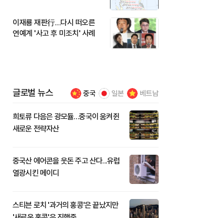
이재룡 재판行…다시 떠오른
연예계 '사고 후 미조치' 사례
글로벌 뉴스
중국
일본
베트남
희토류 다음은 광모듈…중국이 움켜쥔
새로운 전략자산
중국산 에어콘을 웃돈 주고 산다...유럽
열광시킨 메이디
스티븐 로치 '과거의 홍콩'은 끝났지만
'새로운 홍콩'은 진행중