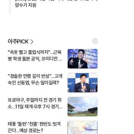
양수기 지원
아주PICK
"속옷 빨고 졸업식까지"…근육
병 학생 돌본 공익, 코미디언 김
규원이었다
"경솔한 언행 깊이 반성"…고개
숙인 신동엽, 무슨 일이길래?
프로야구, 주말까지 전 경기 취
소…11일 재개·오후 7시 경기
시작
태풍 '돌핀'·'찬홈' 한반도 빗겨
간다…예상 경로는?