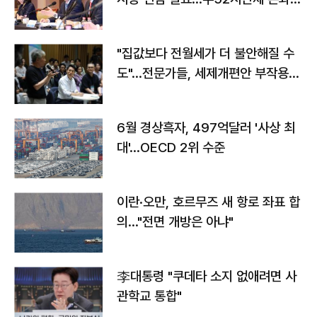
야"
"집값보다 전월세가 더 불안해질 수
도"…전문가들, 세제개편안 부작용
우려
6월 경상흑자, 497억달러 '사상 최
대'…OECD 2위 수준
이란·오만, 호르무즈 새 항로 좌표 합
의…"전면 개방은 아냐"
李대통령 "쿠데타 소지 없애려면 사
관학교 통합"