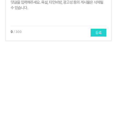
0
/ 300
등록