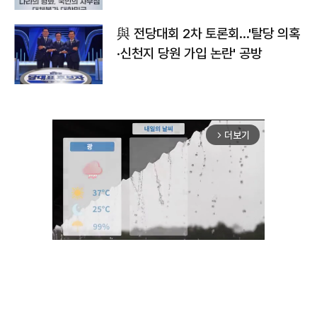
與 전당대회 2차 토론회…'탈당 의혹
·신천지 당원 가입 논란' 공방
더보기
arrow_forward_ios
Unmute