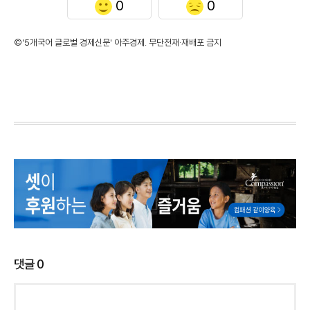
0
0
©'5개국어 글로벌 경제신문' 아주경제. 무단전재·재배포 금지
댓글
0