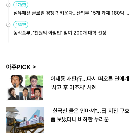
17분전
섬유패션 글로벌 경쟁력 키운다…산업부 15개 과제 180억 지
원
18분전
농식품부, '천원의 아침밥' 참여 200개 대학 선정
아주PICK >
이재룡 재판行…다시 떠오른 연예계
'사고 후 미조치' 사례
"한국산 물은 안마셔"…日 지진 구호
품 보냈더니 비하한 누리꾼