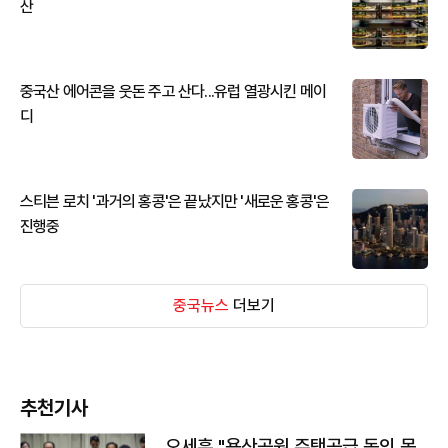
산
중국산 에어콘을 웃돈 주고 산다...유럽 열광시킨 메이
디
스티븐 로치 '과거의 홍콩'은 끝났지만 '새로운 홍콩'은
진행중
중국뉴스
더보기
추천기사
오세훈 "용산공원 주택공급 동의 못