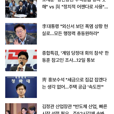
해" vs 與 "정치적 어젠다로 사용"
맞불
李대통령 "외신서 보던 폭염 상황 현
실로…모든 행정력 총동원하라"
종합특검, '계엄 당정대 회의 참석' 한
동훈 참고인 조사...12일 통보
靑 홍보수석 "세금으로 집값 잡겠다
는 생각 없어…주택 공급 '속도전'"
김정관 산업장관 "반도체 산업, 빠른
시장 선점 필요…주52시간제 손봐