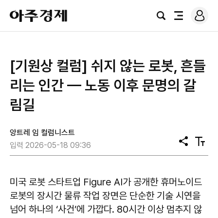
로
아
그
검
전
주
인
색
체
경
메
제
뉴
[기원상 컬럼] 쉬지 않는 로봇, 흔들
리는 인간 — 노동 이후 문명의 갈
림길
앙트레 임 컬럼니스트
공
텍
입력 2026-05-18 09:36
유
스
트
크
기
미국 로봇 스타트업 Figure AI가 공개한 휴머노이드
로봇의 장시간 물류 작업 장면은 단순한 기술 시연을
넘어 하나의 ‘사건’에 가깝다. 80시간 이상 멈추지 않