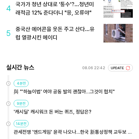
국가가 청년 상대로 '통수'?...청년미
4
래적금 12% 준다더니 "응, 오류야"
중국산 에어콘을 웃돈 주고 산다...유
5
럽 열광시킨 메이디
실시간 뉴스
08.06 22:42
UPDATE
4분전
與 "'하늘이법' 여야 공동 발의 괜찮아…그것이 협치"
9분전
'캐시딜' 캐시워크 돈 버는 퀴즈, 정답은?
14분전
관세전쟁 '엔드게임' 윤곽 나오나…한국 新통상정책 교두보 활
용해야