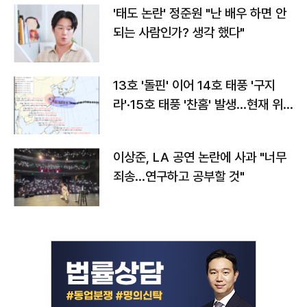
'태도 논란' 정준원 "난 배우 하면 안
되는 사람인가? 생각 했다"
13호 '돌핀' 이어 14호 태풍 '구지
라'·15호 태풍 '찬홈' 발생…현재 위
치와 이동경로는?
이상준, LA 공연 논란에 사과 "너무
죄송…연구하고 공부할 것"