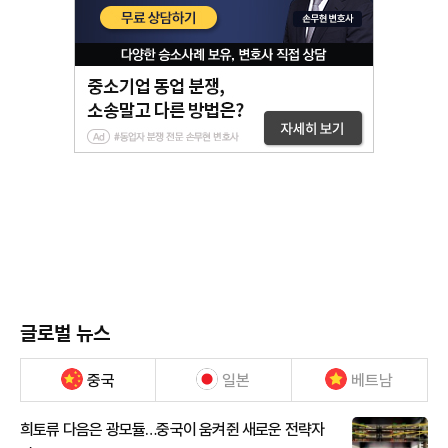
글로벌 뉴스
중국
일본
베트남
희토류 다음은 광모듈…중국이 움켜쥔 새로운 전략자