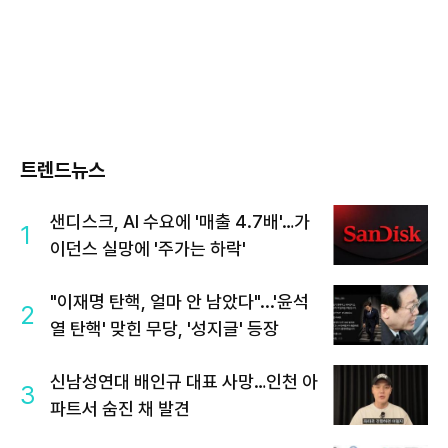
트렌드뉴스
샌디스크, AI 수요에 '매출 4.7배'…가
1
이던스 실망에 '주가는 하락'
"이재명 탄핵, 얼마 안 남았다"...'윤석
2
열 탄핵' 맞힌 무당, '성지글' 등장
신남성연대 배인규 대표 사망…인천 아
3
파트서 숨진 채 발견