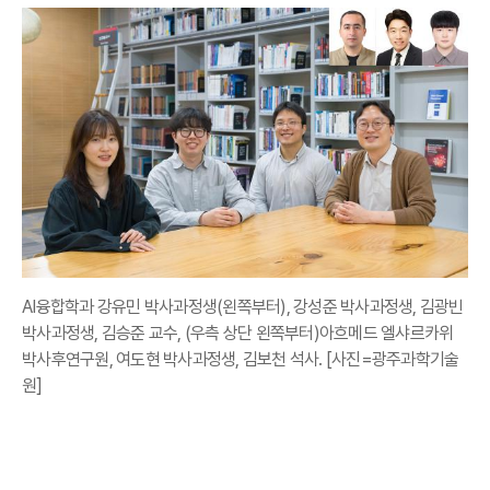
AI융합학과 강유민 박사과정생(왼쪽부터), 강성준 박사과정생, 김광빈
박사과정생, 김승준 교수, (우측 상단 왼쪽부터)아흐메드 엘샤르카위
박사후연구원, 여도현 박사과정생, 김보천 석사. [사진=광주과학기술
원]