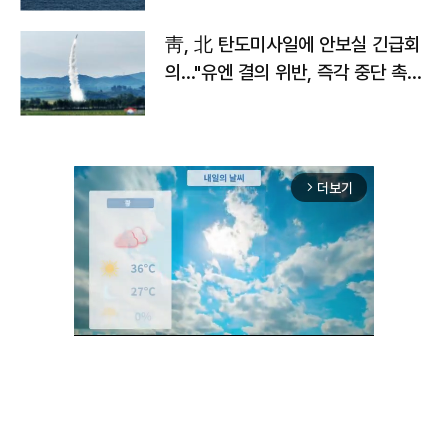
靑, 北 탄도미사일에 안보실 긴급회
의…"유엔 결의 위반, 즉각 중단 촉
구"
더보기
arrow_forward_ios
Mute