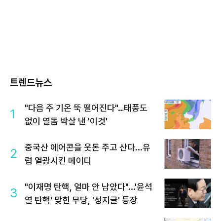
트렌드뉴스
"다음 주 기온 뚝 떨어진다"…태풍도
1
없이 열돔 박살 낸 '이것'
중국산 에어콘을 웃돈 주고 산다...유
2
럽 열광시킨 메이디
"이재명 탄핵, 얼마 안 남았다"...'윤석
3
열 탄핵' 맞힌 무당, '성지글' 등장