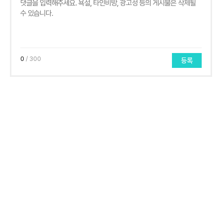
0
/ 300
등록