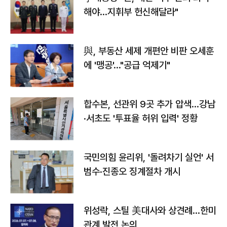
해야…지휘부 헌신해달라"
與, 부동산 세제 개편안 비판 오세훈
에 '맹공'…"공급 억제기"
합수본, 선관위 9곳 추가 압색…강남
·서초도 '투표율 허위 입력' 정황
국민의힘 윤리위, '돌려차기 실언' 서
범수·진종오 징계절차 개시
위성락, 스틸 美대사와 상견례…한미
관계 발전 논의