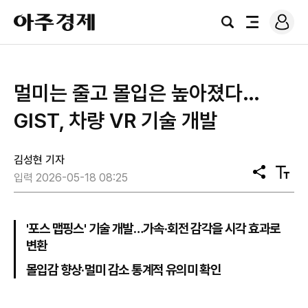
로
아
그
검
전
주
인
색
체
경
메
제
뉴
멀미는 줄고 몰입은 높아졌다…
GIST, 차량 VR 기술 개발
김성현 기자
공
텍
입력 2026-05-18 08:25
유
스
트
크
기
'포스 맵핑스' 기술 개발…가속·회전 감각을 시각 효과로
변환
몰입감 향상·멀미 감소 통계적 유의미 확인