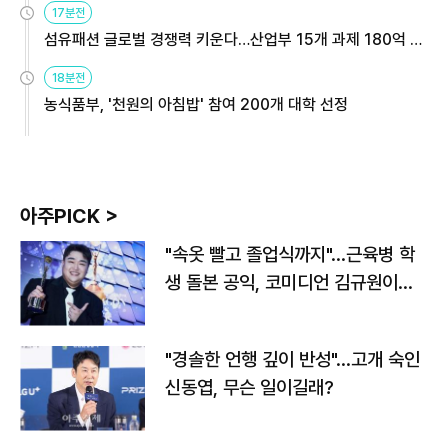
17분전
섬유패션 글로벌 경쟁력 키운다…산업부 15개 과제 180억 지
원
18분전
농식품부, '천원의 아침밥' 참여 200개 대학 선정
아주PICK >
"속옷 빨고 졸업식까지"…근육병 학
생 돌본 공익, 코미디언 김규원이었
다
"경솔한 언행 깊이 반성"…고개 숙인
신동엽, 무슨 일이길래?