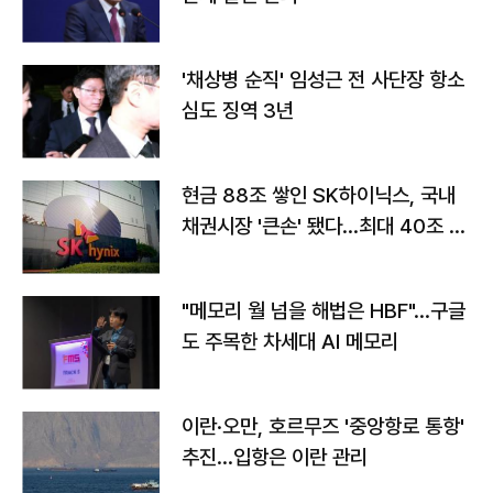
'채상병 순직' 임성근 전 사단장 항소
심도 징역 3년
현금 88조 쌓인 SK하이닉스, 국내
채권시장 '큰손' 됐다…최대 40조 투
자
"메모리 월 넘을 해법은 HBF"…구글
도 주목한 차세대 AI 메모리
이란·오만, 호르무즈 '중앙항로 통항'
추진…입항은 이란 관리