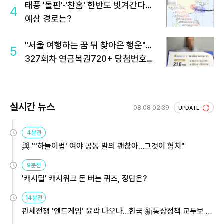
태풍 '돌핀'·'찬홈' 한반도 빗겨간다…
4
예상 경로는?
"서울 여행하는 꿈 뒤 찾아온 행운"…
5
327회차 연금복권720+ 당첨번호조
회 주목
실시간 뉴스
08.08 02:39
UPDATE
4분전
與 "'하늘이법' 여야 공동 발의 괜찮아…그것이 협치"
9분전
'캐시딜' 캐시워크 돈 버는 퀴즈, 정답은?
14분전
관세전쟁 '엔드게임' 윤곽 나오나…한국 新통상정책 교두보 활
용해야