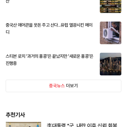
산
중국산 에어콘을 웃돈 주고 산다...유럽 열광시킨 메이
디
스티븐 로치 '과거의 홍콩'은 끝났지만 '새로운 홍콩'은
진행중
중국뉴스
더보기
추천기사
李대통령 "군, 내란 이후 신뢰 회복