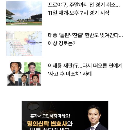
프로야구, 주말까지 전 경기 취소…
11일 재개·오후 7시 경기 시작
태풍 '돌핀'·'찬홈' 한반도 빗겨간다…
예상 경로는?
이재룡 재판行…다시 떠오른 연예계
'사고 후 미조치' 사례