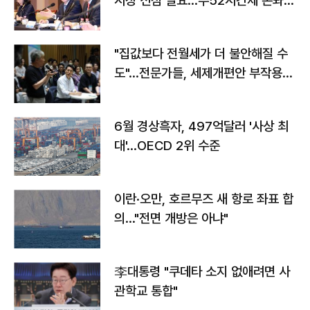
시장 선점 필요…주52시간제 손봐
야"
"집값보다 전월세가 더 불안해질 수
도"…전문가들, 세제개편안 부작용
우려
6월 경상흑자, 497억달러 '사상 최
대'…OECD 2위 수준
이란·오만, 호르무즈 새 항로 좌표 합
의…"전면 개방은 아냐"
李대통령 "쿠데타 소지 없애려면 사
관학교 통합"