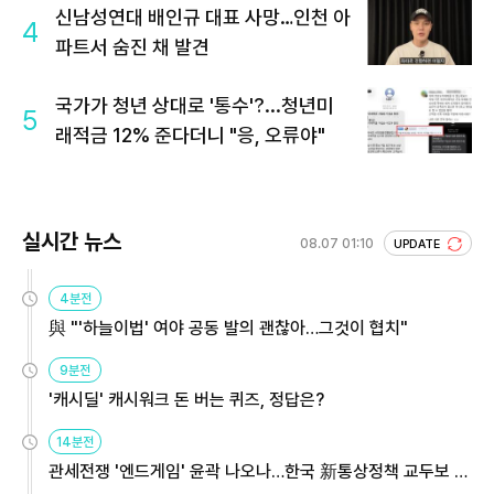
신남성연대 배인규 대표 사망…인천 아
4
파트서 숨진 채 발견
국가가 청년 상대로 '통수'?...청년미
5
래적금 12% 준다더니 "응, 오류야"
실시간 뉴스
08.07 01:10
UPDATE
4분전
與 "'하늘이법' 여야 공동 발의 괜찮아…그것이 협치"
9분전
'캐시딜' 캐시워크 돈 버는 퀴즈, 정답은?
14분전
관세전쟁 '엔드게임' 윤곽 나오나…한국 新통상정책 교두보 활