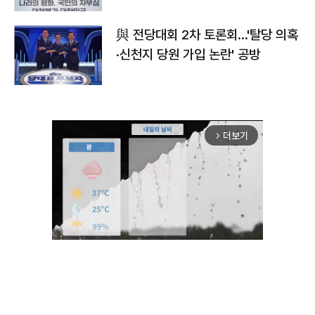
與 전당대회 2차 토론회…'탈당 의혹
·신천지 당원 가입 논란' 공방
더보기
arrow_forward_ios
Mute