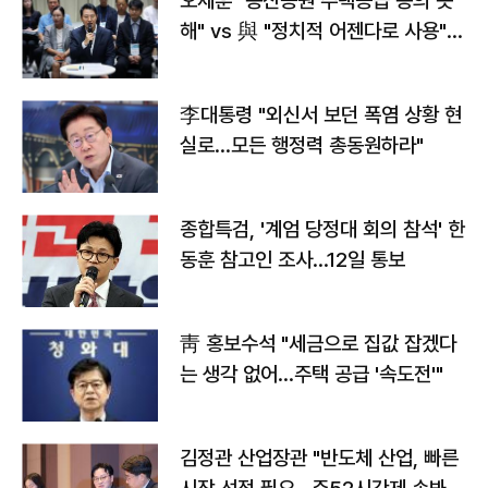
오세훈 "용산공원 주택공급 동의 못
해" vs 與 "정치적 어젠다로 사용"
맞불
李대통령 "외신서 보던 폭염 상황 현
실로…모든 행정력 총동원하라"
종합특검, '계엄 당정대 회의 참석' 한
동훈 참고인 조사...12일 통보
靑 홍보수석 "세금으로 집값 잡겠다
는 생각 없어…주택 공급 '속도전'"
김정관 산업장관 "반도체 산업, 빠른