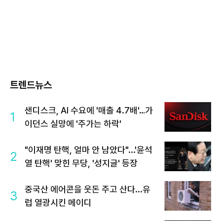
트렌드뉴스
샌디스크, AI 수요에 '매출 4.7배'…가
1
이던스 실망에 '주가는 하락'
"이재명 탄핵, 얼마 안 남았다"...'윤석
2
열 탄핵' 맞힌 무당, '성지글' 등장
중국산 에어콘을 웃돈 주고 산다...유
3
럽 열광시킨 메이디