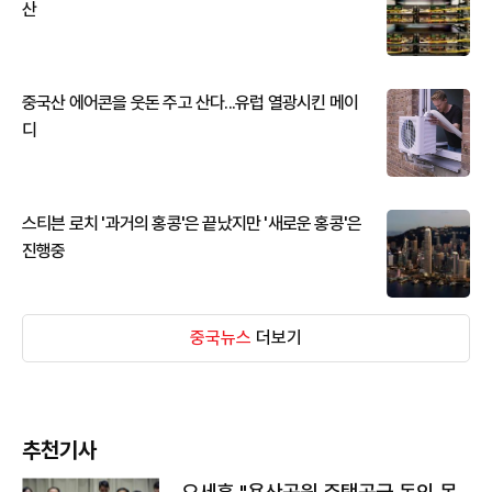
산
중국산 에어콘을 웃돈 주고 산다...유럽 열광시킨 메이
디
스티븐 로치 '과거의 홍콩'은 끝났지만 '새로운 홍콩'은
진행중
중국뉴스
더보기
추천기사