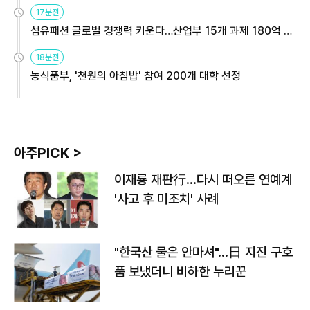
용해야
17분전
섬유패션 글로벌 경쟁력 키운다…산업부 15개 과제 180억 지
원
18분전
농식품부, '천원의 아침밥' 참여 200개 대학 선정
아주PICK >
이재룡 재판行…다시 떠오른 연예계
'사고 후 미조치' 사례
"한국산 물은 안마셔"…日 지진 구호
품 보냈더니 비하한 누리꾼