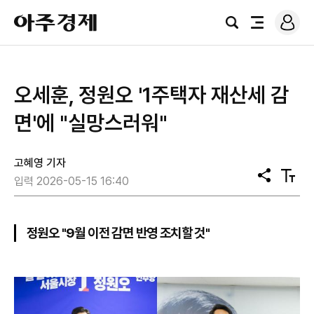
로
아
그
검
전
주
인
색
체
경
메
제
뉴
오세훈, 정원오 '1주택자 재산세 감
면'에 "실망스러워"
고혜영 기자
공
텍
입력 2026-05-15 16:40
유
스
트
크
기
정원오 "9월 이전 감면 반영 조치할 것"