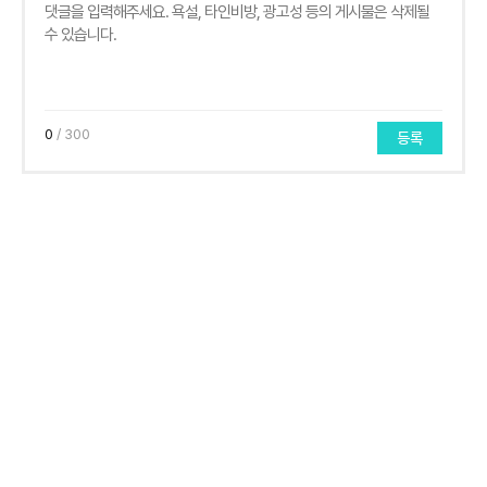
0
/ 300
등록