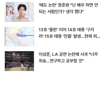
'태도 논란' 정준원 "난 배우 하면 안
되는 사람인가? 생각 했다"
13호 '돌핀' 이어 14호 태풍 '구지
라'·15호 태풍 '찬홈' 발생…현재 위
치와 이동경로는?
이상준, LA 공연 논란에 사과 "너무
죄송…연구하고 공부할 것"