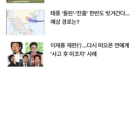
태풍 '돌핀'·'찬홈' 한반도 빗겨간다…
예상 경로는?
이재룡 재판行…다시 떠오른 연예계
'사고 후 미조치' 사례