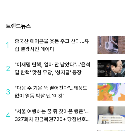
트렌드뉴스
중국산 에어콘을 웃돈 주고 산다...유
1
럽 열광시킨 메이디
"이재명 탄핵, 얼마 안 남았다"...'윤석
2
열 탄핵' 맞힌 무당, '성지글' 등장
"다음 주 기온 뚝 떨어진다"…태풍도
3
없이 열돔 박살 낸 '이것'
"서울 여행하는 꿈 뒤 찾아온 행운"…
4
327회차 연금복권720+ 당첨번호조
회 주목