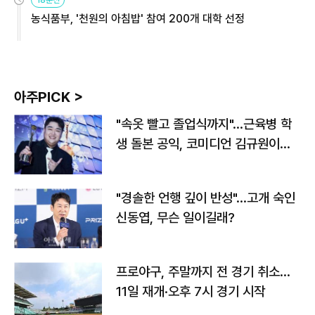
18분전
농식품부, '천원의 아침밥' 참여 200개 대학 선정
아주PICK >
"속옷 빨고 졸업식까지"…근육병 학
생 돌본 공익, 코미디언 김규원이었
다
"경솔한 언행 깊이 반성"…고개 숙인
신동엽, 무슨 일이길래?
프로야구, 주말까지 전 경기 취소…
11일 재개·오후 7시 경기 시작