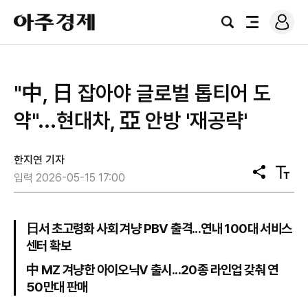
로
아
그
검
전
주
인
색
체
경
메
제
뉴
"中, 日 잡아야 글로벌 톱티어 도
약"...현대차, 亞 안방 '재공략'
한지연 기자
공
텍
입력 2026-05-15 17:00
유
스
트
크
기
日서 초고령화 사회 겨냥 PBV 출격...연내 100대 서비스
센터 확보
中 MZ 겨냥한 아이오닉V 출시...20종 라인업 갖춰 연
50만대 판매