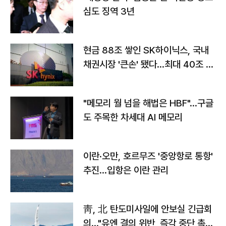
심도 징역 3년
현금 88조 쌓인 SK하이닉스, 국내
채권시장 '큰손' 됐다…최대 40조 투
자
"메모리 월 넘을 해법은 HBF"…구글
도 주목한 차세대 AI 메모리
이란·오만, 호르무즈 '중앙항로 통항'
추진…입항은 이란 관리
靑, 北 탄도미사일에 안보실 긴급회
의…"유엔 결의 위반, 즉각 중단 촉