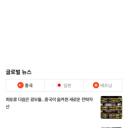
글로벌 뉴스
중국
일본
베트남
희토류 다음은 광모듈…중국이 움켜쥔 새로운 전략자
산