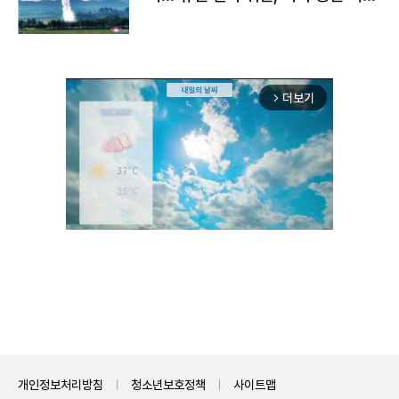
구"
더보기
arrow_forward_ios
Unmute
개인정보처리방침
청소년보호정책
사이트맵