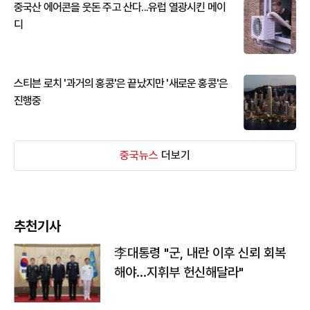
중국산 에어콘을 웃돈 주고 산다...유럽 열광시킨 메이
디
스티븐 로치 '과거의 홍콩'은 끝났지만 '새로운 홍콩'은
진행중
중국뉴스
더보기
추천기사
李대통령 "군, 내란 이후 신뢰 회복
해야…지휘부 헌신해달라"