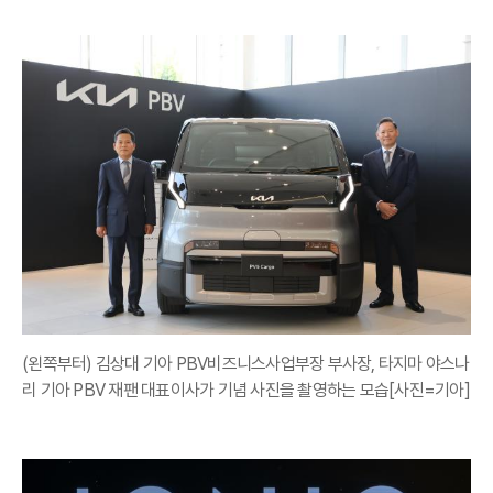
(왼쪽부터) 김상대 기아 PBV비즈니스사업부장 부사장, 타지마 야스나
리 기아 PBV 재팬 대표이사가 기념 사진을 촬영하는 모습[사진=기아]