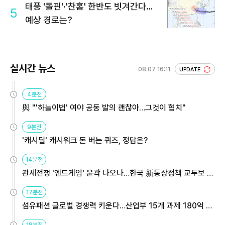
태풍 '돌핀'·'찬홈' 한반도 빗겨간다…
5
예상 경로는?
실시간 뉴스
08.07 16:11
UPDATE
4분전
與 "'하늘이법' 여야 공동 발의 괜찮아…그것이 협치"
9분전
'캐시딜' 캐시워크 돈 버는 퀴즈, 정답은?
14분전
관세전쟁 '엔드게임' 윤곽 나오나…한국 新통상정책 교두보 활
용해야
17분전
섬유패션 글로벌 경쟁력 키운다…산업부 15개 과제 180억 지
원