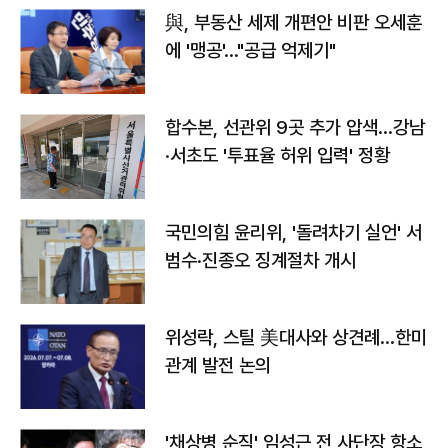
與, 부동산 세제 개편안 비판 오세훈
에 '맹공'…"공급 억제기"
합수본, 선관위 9곳 추가 압색…강남
·서초도 '투표율 허위 입력' 정황
국민의힘 윤리위, '돌려차기 실언' 서
범수·진종오 징계절차 개시
위성락, 스틸 美대사와 상견례…한미
관계 발전 논의
'채상병 순직' 임성근 전 사단장 항소