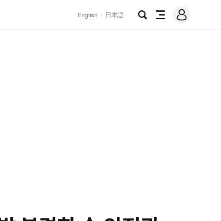
로
English
日本語
그
검
전
인
색
체
메
뉴