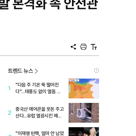
발 본격화 속 안전관
공
프
텍
유
린
스
트
트
크
기
트렌드 뉴스
"다음 주 기온 뚝 떨어진
1
다"…태풍도 없이 열돔 박
살 낸 '이것'
중국산 에어콘을 웃돈 주고
2
산다...유럽 열광시킨 메이
디
"이재명 탄핵, 얼마 안 남았