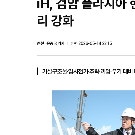
iH, 검암 플라시
리 강화
인천=윤중국 기자
입력 2026-05-14 22:15
가설구조물·임시전기·추락·끼임·우기 대비