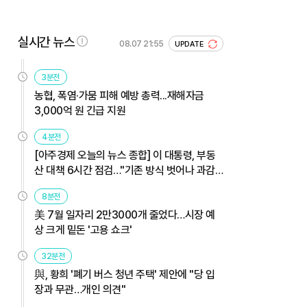
실시간 뉴스
08.07 21:55
UPDATE
3분전
농협, 폭염·가뭄 피해 예방 총력...재해자금
3,000억 원 긴급 지원
4분전
[아주경제 오늘의 뉴스 종합] 이 대통령, 부동
산 대책 6시간 점검…"기존 방식 벗어나 과감
히 실행" 外
8분전
美 7월 일자리 2만3000개 줄었다…시장 예
상 크게 밑돈 '고용 쇼크'
32분전
與, 황희 '폐기 버스 청년 주택' 제안에 "당 입
장과 무관…개인 의견"