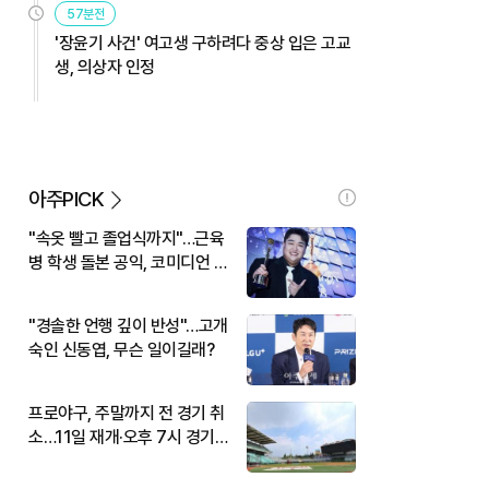
57분전
'장윤기 사건' 여고생 구하려다 중상 입은 고교
생, 의상자 인정
아주PICK
"속옷 빨고 졸업식까지"…근육
병 학생 돌본 공익, 코미디언 김
규원이었다
"경솔한 언행 깊이 반성"…고개
숙인 신동엽, 무슨 일이길래?
프로야구, 주말까지 전 경기 취
소…11일 재개·오후 7시 경기
시작