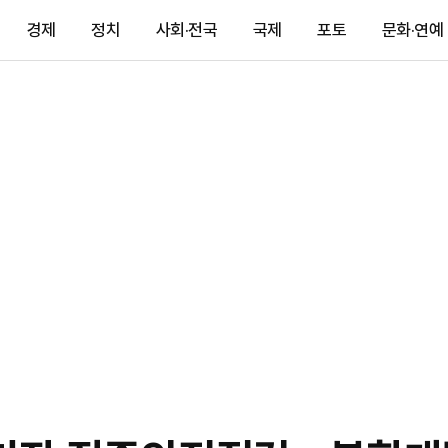
경제
정치
사회·전국
국제
포토
문화·연예