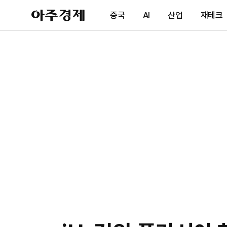
아
중국
AI
산업
재테크
주
경
제