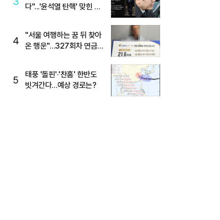
3
다"...'윤석열 탄핵' 맞힌 무
당, '성지글' 등장
"서울 여행하는 꿈 뒤 찾아
4
온 행운"…327회차 연금
복권720+ 당첨번호조회
주목
태풍 '돌핀'·'찬홈' 한반도
5
빗겨간다…예상 경로는?