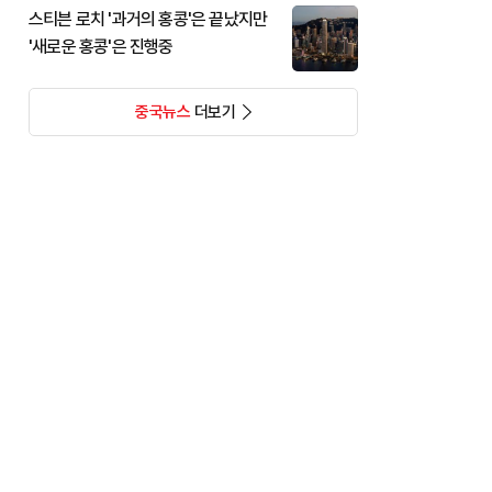
스티븐 로치 '과거의 홍콩'은 끝났지만
'새로운 홍콩'은 진행중
중국뉴스
더보기