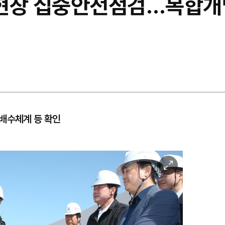
아 현장 집중안전점검…복합개
 배수체계 등 확인
이
미
지
확
대