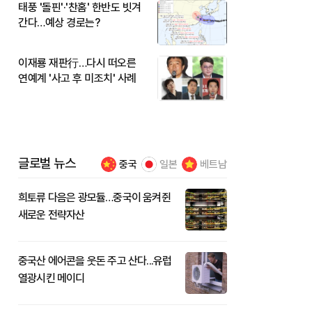
태풍 '돌핀'·'찬홈' 한반도 빗겨
간다…예상 경로는?
이재룡 재판行…다시 떠오른
연예계 '사고 후 미조치' 사례
글로벌 뉴스
중국
일본
베트남
희토류 다음은 광모듈…중국이 움켜쥔
새로운 전략자산
중국산 에어콘을 웃돈 주고 산다...유럽
열광시킨 메이디