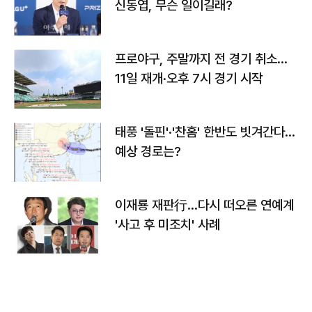
신동엽, 무슨 일이길래?
프로야구, 주말까지 전 경기 취소…
11일 재개·오후 7시 경기 시작
태풍 '돌핀'·'찬홈' 한반도 빗겨간다…
예상 경로는?
이재룡 재판行…다시 떠오른 연예계
'사고 후 미조치' 사례