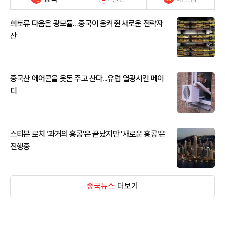
희토류 다음은 광모듈…중국이 움켜쥔 새로운 전략자
산
중국산 에어콘을 웃돈 주고 산다...유럽 열광시킨 메이
디
스티븐 로치 '과거의 홍콩'은 끝났지만 '새로운 홍콩'은
진행중
중국뉴스
더보기