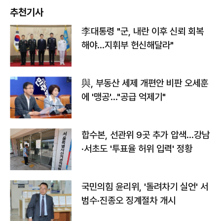
추천기사
李대통령 "군, 내란 이후 신뢰 회복
해야…지휘부 헌신해달라"
與, 부동산 세제 개편안 비판 오세훈
에 '맹공'…"공급 억제기"
합수본, 선관위 9곳 추가 압색…강남
·서초도 '투표율 허위 입력' 정황
국민의힘 윤리위, '돌려차기 실언' 서
범수·진종오 징계절차 개시