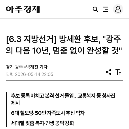
로
아
그
검
전
주
인
색
체
경
메
제
뉴
[6.3 지방선거] 방세환 후보, "광주
의 다음 10년, 멈춤 없이 완성할 것"
경기 광주=박재천 기자
공
텍
입력 2026-05-14 22:05
유
스
트
크
기
후보 등록 마치고 본격 선거 돌입…교통복지 등 청사진
제시
6대 철도망·50만 자족도시 추진 박차
세대별 맞춤 복지·민생 공약 강화