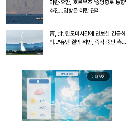
이란·오만, 호르무즈 '중앙항로 통항'
추진…입항은 이란 관리
靑, 北 탄도미사일에 안보실 긴급회
의…"유엔 결의 위반, 즉각 중단 촉
구"
더보기
arrow_forward_ios