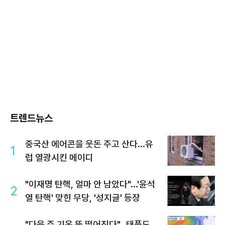
트렌드뉴스
중국산 에어콘을 웃돈 주고 산다...유
1
럽 열광시킨 메이디
"이재명 탄핵, 얼마 안 남았다"...'윤석
2
열 탄핵' 맞힌 무당, '성지글' 등장
"다음 주 기온 뚝 떨어진다"…태풍도