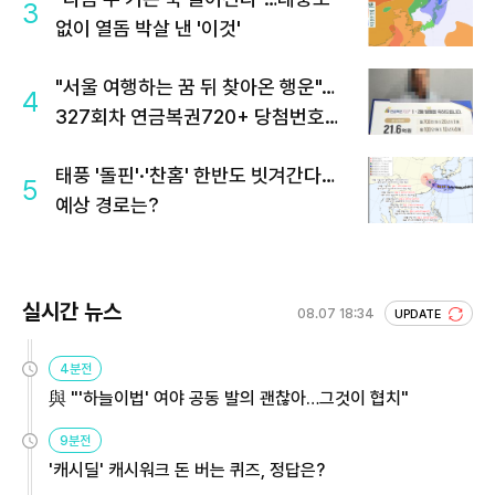
3
없이 열돔 박살 낸 '이것'
"서울 여행하는 꿈 뒤 찾아온 행운"…
4
327회차 연금복권720+ 당첨번호조
회 주목
태풍 '돌핀'·'찬홈' 한반도 빗겨간다…
5
예상 경로는?
실시간 뉴스
08.07 18:34
UPDATE
4분전
與 "'하늘이법' 여야 공동 발의 괜찮아…그것이 협치"
9분전
'캐시딜' 캐시워크 돈 버는 퀴즈, 정답은?