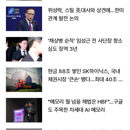
위성락, 스틸 美대사와 상견례…한미
관계 발전 논의
'채상병 순직' 임성근 전 사단장 항소
심도 징역 3년
현금 88조 쌓인 SK하이닉스, 국내
채권시장 '큰손' 됐다…최대 40조 투
자
"메모리 월 넘을 해법은 HBF"…구글
도 주목한 차세대 AI 메모리