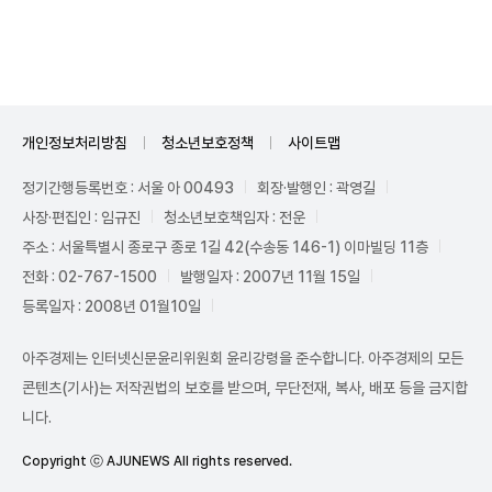
Unmute
개인정보처리방침
청소년보호정책
사이트맵
정기간행등록번호 : 서울 아 00493
회장·발행인 : 곽영길
사장·편집인 : 임규진
청소년보호책임자 : 전운
주소 : 서울특별시 종로구 종로 1길 42(수송동 146-1) 이마빌딩 11층
전화 : 02-767-1500
발행일자 : 2007년 11월 15일
등록일자 : 2008년 01월10일
아주경제는 인터넷신문윤리위원회 윤리강령을 준수합니다. 아주경제의 모든
콘텐츠(기사)는 저작권법의 보호를 받으며, 무단전재, 복사, 배포 등을 금지합
니다.
Copyright ⓒ AJUNEWS All rights reserved.