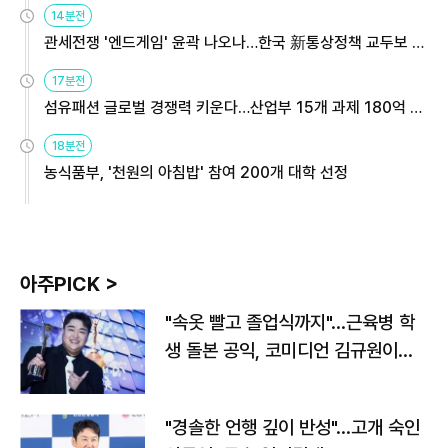
14분전
관세전쟁 '엔드게임' 윤곽 나오나…한국 新통상정책 교두보 활
용해야
17분전
섬유패션 글로벌 경쟁력 키운다…산업부 15개 과제 180억 지
원
18분전
농식품부, '천원의 아침밥' 참여 200개 대학 선정
아주PICK >
"속옷 빨고 졸업식까지"…근육병 학
생 돌본 공익, 코미디언 김규원이었
다
"경솔한 언행 깊이 반성"…고개 숙인