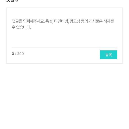
0
/ 300
등록