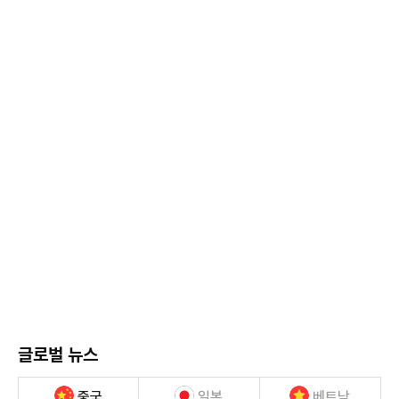
글로벌 뉴스
중국
일본
베트남