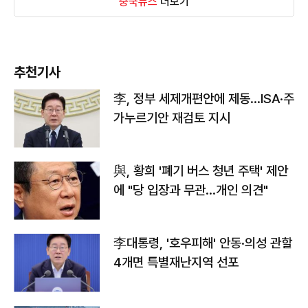
중국뉴스
더보기
추천기사
李, 정부 세제개편안에 제동…ISA·주
가누르기안 재검토 지시
與, 황희 '폐기 버스 청년 주택' 제안
에 "당 입장과 무관…개인 의견"
李대통령, '호우피해' 안동·의성 관할
4개면 특별재난지역 선포