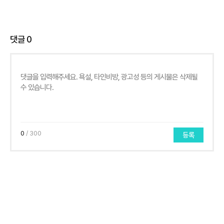
댓글
0
0
/ 300
등록