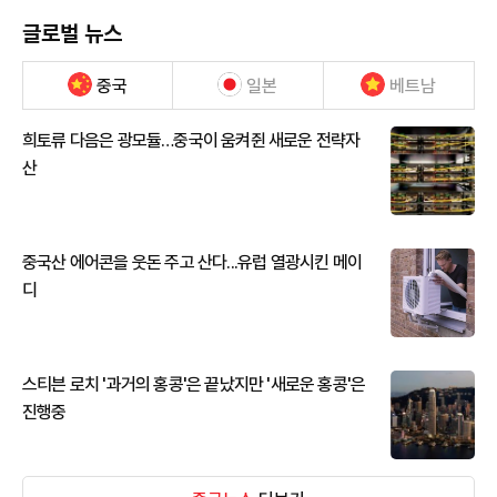
글로벌 뉴스
중국
일본
베트남
희토류 다음은 광모듈…중국이 움켜쥔 새로운 전략자
산
중국산 에어콘을 웃돈 주고 산다...유럽 열광시킨 메이
디
스티븐 로치 '과거의 홍콩'은 끝났지만 '새로운 홍콩'은
진행중