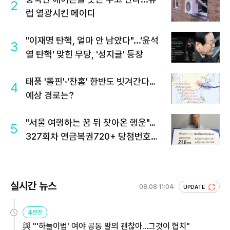
2
럽 열광시킨 메이디
"이재명 탄핵, 얼마 안 남았다"...'윤석
3
열 탄핵' 맞힌 무당, '성지글' 등장
태풍 '돌핀'·'찬홈' 한반도 빗겨간다…
4
예상 경로는?
"서울 여행하는 꿈 뒤 찾아온 행운"…
5
327회차 연금복권720+ 당첨번호조
회 주목
실시간 뉴스
08.08 11:04
UPDATE
4분전
與 "'하늘이법' 여야 공동 발의 괜찮아…그것이 협치"