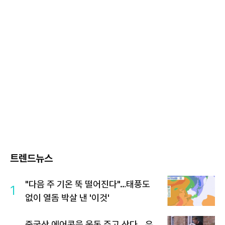
트렌드뉴스
"다음 주 기온 뚝 떨어진다"…태풍도
1
없이 열돔 박살 낸 '이것'
중국산 에어콘을 웃돈 주고 산다...유