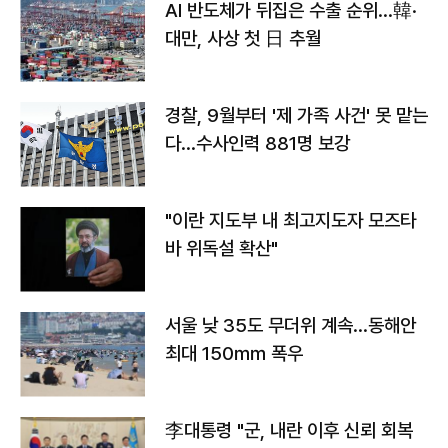
AI 반도체가 뒤집은 수출 순위…韓·
대만, 사상 첫 日 추월
경찰, 9월부터 '제 가족 사건' 못 맡는
다…수사인력 881명 보강
"이란 지도부 내 최고지도자 모즈타
바 위독설 확산"
서울 낮 35도 무더위 계속…동해안
최대 150㎜ 폭우
李대통령 "군, 내란 이후 신뢰 회복