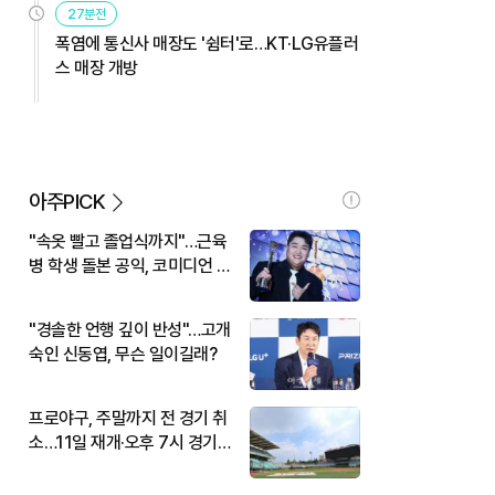
27분전
폭염에 통신사 매장도 '쉼터'로…KT·LG유플러
스 매장 개방
아주PICK
"속옷 빨고 졸업식까지"…근육
병 학생 돌본 공익, 코미디언 김
규원이었다
"경솔한 언행 깊이 반성"…고개
숙인 신동엽, 무슨 일이길래?
프로야구, 주말까지 전 경기 취
소…11일 재개·오후 7시 경기
시작