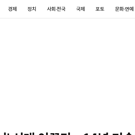
경제
정치
사회·전국
국제
포토
문화·연예