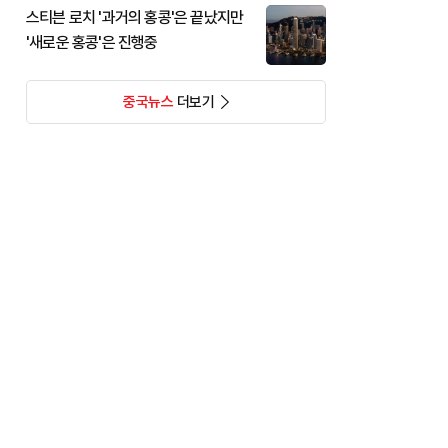
스티븐 로치 '과거의 홍콩'은 끝났지만
'새로운 홍콩'은 진행중
중국뉴스
더보기