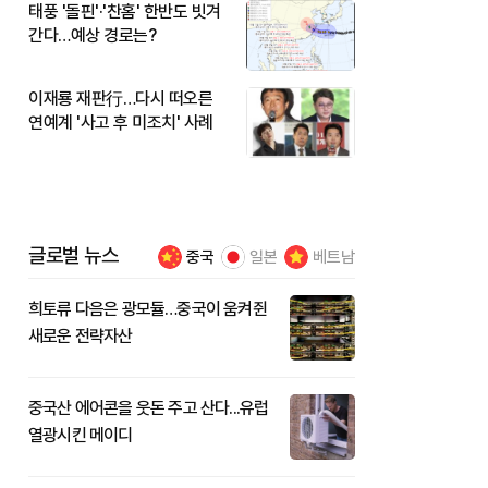
태풍 '돌핀'·'찬홈' 한반도 빗겨
간다…예상 경로는?
이재룡 재판行…다시 떠오른
연예계 '사고 후 미조치' 사례
글로벌 뉴스
중국
일본
베트남
희토류 다음은 광모듈…중국이 움켜쥔
새로운 전략자산
중국산 에어콘을 웃돈 주고 산다...유럽
열광시킨 메이디