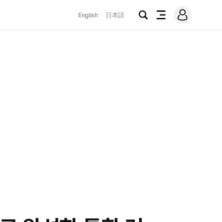
로
English
日本語
그
검
전
인
색
체
메
뉴