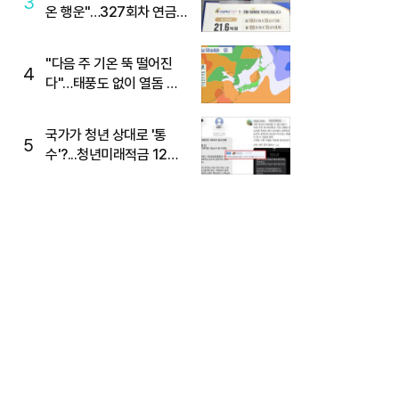
3
온 행운"…327회차 연금
복권720+ 당첨번호조회
주목
"다음 주 기온 뚝 떨어진
4
다"…태풍도 없이 열돔 박
살 낸 '이것'
국가가 청년 상대로 '통
5
수'?...청년미래적금 12%
준다더니 "응, 오류야"