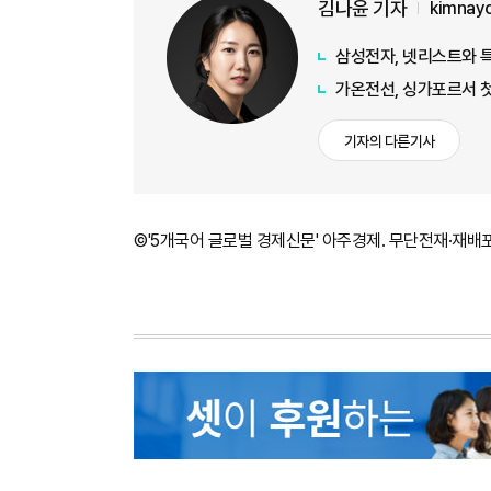
김나윤 기자
kimnay
삼성전자, 넷리스트와 
가온전선, 싱가포르서 첫
기자의 다른기사
©'5개국어 글로벌 경제신문' 아주경제. 무단전재·재배