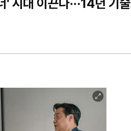
너' 시대 이끈다···14년 기
이
미
지
확
대