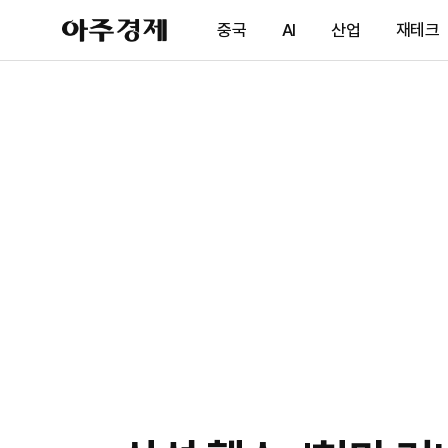
아
중국
AI
산업
재테크
주
경
제