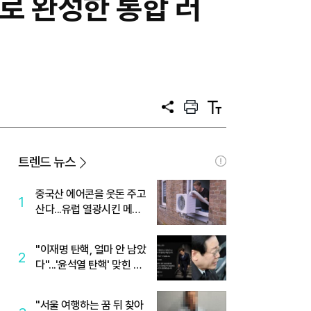
술로 완성한 통합 러
공
프
텍
유
린
스
트
트
크
기
트렌드 뉴스
중국산 에어콘을 웃돈 주고
1
산다...유럽 열광시킨 메이
디
"이재명 탄핵, 얼마 안 남았
2
다"...'윤석열 탄핵' 맞힌 무
당, '성지글' 등장
"서울 여행하는 꿈 뒤 찾아