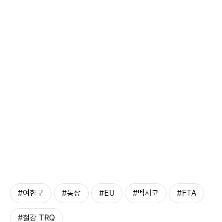
#여한구
#통상
#EU
#멕시코
#FTA
#철강 TRQ