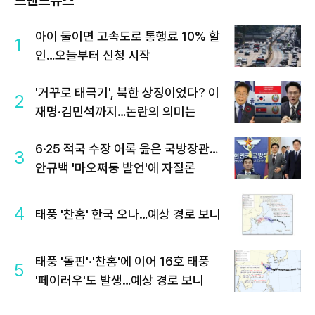
아이 둘이면 고속도로 통행료 10% 할
1
인…오늘부터 신청 시작
'거꾸로 태극기', 북한 상징이었다? 이
2
재명·김민석까지…논란의 의미는
6·25 적국 수장 어록 읊은 국방장관…
3
안규백 '마오쩌둥 발언'에 자질론
4
태풍 '찬홈' 한국 오나…예상 경로 보니
태풍 '돌핀'·'찬홈'에 이어 16호 태풍
5
'페이러우'도 발생…예상 경로 보니