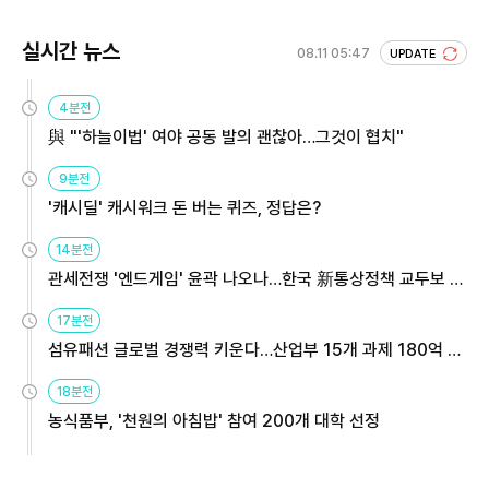
실시간 뉴스
08.11 05:47
UPDATE
4분전
與 "'하늘이법' 여야 공동 발의 괜찮아…그것이 협치"
9분전
'캐시딜' 캐시워크 돈 버는 퀴즈, 정답은?
14분전
관세전쟁 '엔드게임' 윤곽 나오나…한국 新통상정책 교두보 활
용해야
17분전
섬유패션 글로벌 경쟁력 키운다…산업부 15개 과제 180억 지
원
18분전
농식품부, '천원의 아침밥' 참여 200개 대학 선정