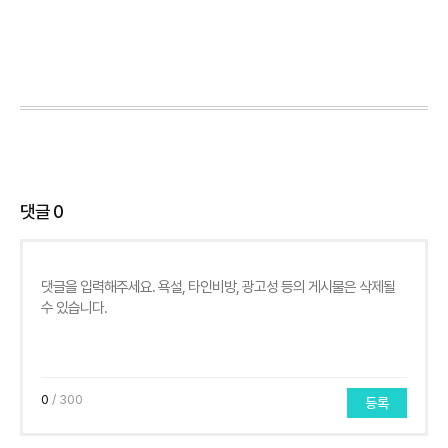
댓글
0
0
/ 300
등록