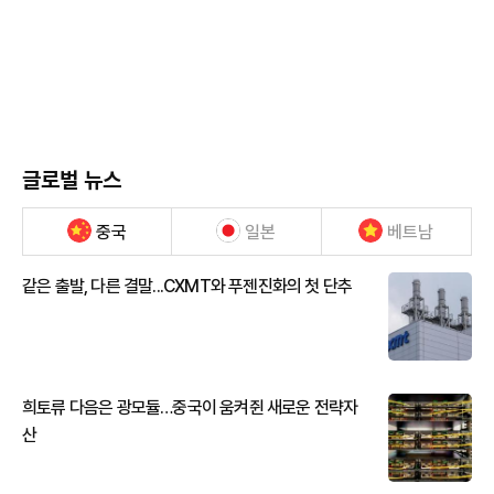
글로벌 뉴스
중국
일본
베트남
같은 출발, 다른 결말...CXMT와 푸젠진화의 첫 단추
희토류 다음은 광모듈…중국이 움켜쥔 새로운 전략자
산