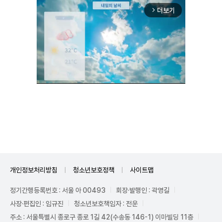
더보기
arrow_forward_ios
Unmute
개인정보처리방침
청소년보호정책
사이트맵
정기간행등록번호 : 서울 아 00493
회장·발행인 : 곽영길
사장·편집인 : 임규진
청소년보호책임자 : 전운
주소 : 서울특별시 종로구 종로 1길 42(수송동 146-1) 이마빌딩 11층