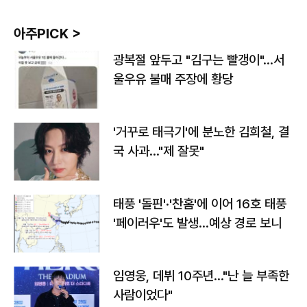
아주PICK >
광복절 앞두고 "김구는 빨갱이"…서
울우유 불매 주장에 황당
'거꾸로 태극기'에 분노한 김희철, 결
국 사과…"제 잘못"
태풍 '돌핀'·'찬홈'에 이어 16호 태풍
'페이러우'도 발생…예상 경로 보니
임영웅, 데뷔 10주년…"난 늘 부족한
사람이었다"