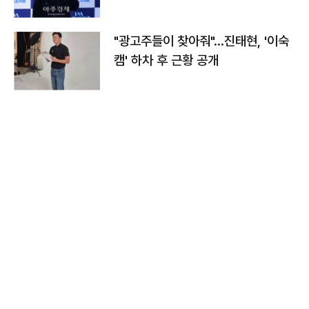
"광고주들이 찾아줘"…진태현, '이숙
캠' 하차 후 근황 공개