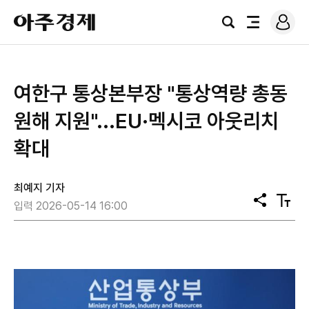
로
아
그
검
전
주
인
색
체
경
메
제
뉴
여한구 통상본부장 "통상역량 총동
원해 지원"...EU·멕시코 아웃리치
확대
최예지 기자
공
텍
입력 2026-05-14 16:00
유
스
트
크
기