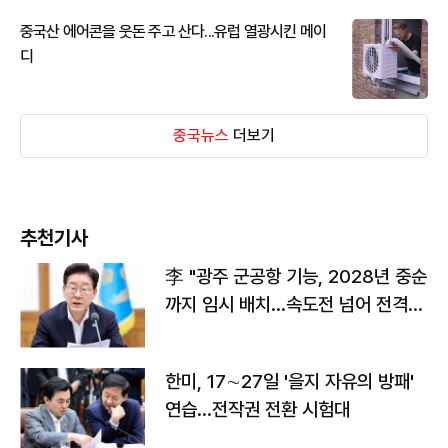
중국산 에어콘을 웃돈 주고 산다...유럽 열광시킨 메이
디
중국뉴스
더보기
추천기사
李 "광주 군공항 기능, 2028년 중순
까지 임시 배치…속도전 넘어 전격
전"
한미, 17∼27일 '을지 자유의 방패'
연습…전작권 전환 시험대