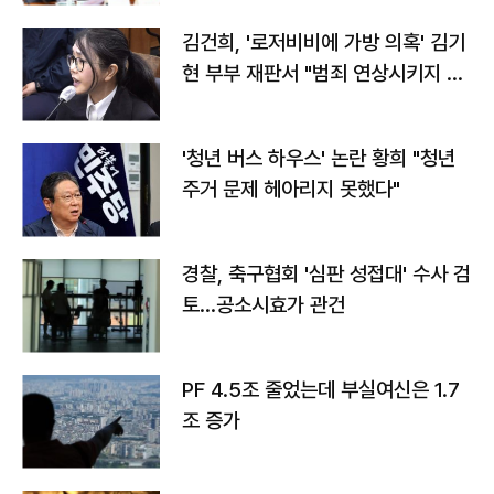
김건희, '로저비비에 가방 의혹' 김기
현 부부 재판서 "범죄 연상시키지 말
라"
'청년 버스 하우스' 논란 황희 "청년
주거 문제 헤아리지 못했다"
경찰, 축구협회 '심판 성접대' 수사 검
토…공소시효가 관건
PF 4.5조 줄었는데 부실여신은 1.7
조 증가