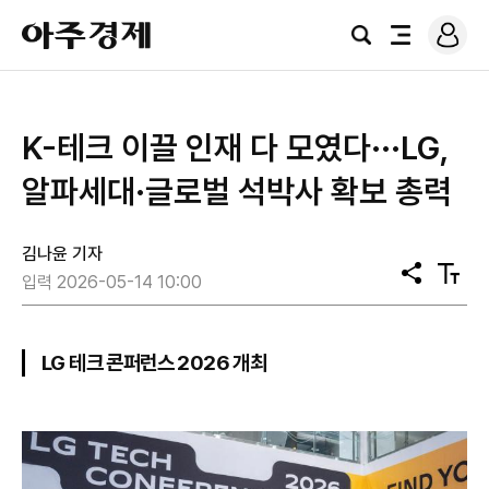
로
아
그
검
전
주
인
색
체
경
메
제
뉴
K-테크 이끌 인재 다 모였다···LG,
알파세대·글로벌 석박사 확보 총력
김나윤 기자
공
텍
입력 2026-05-14 10:00
유
스
트
크
기
LG 테크 콘퍼런스 2026 개최