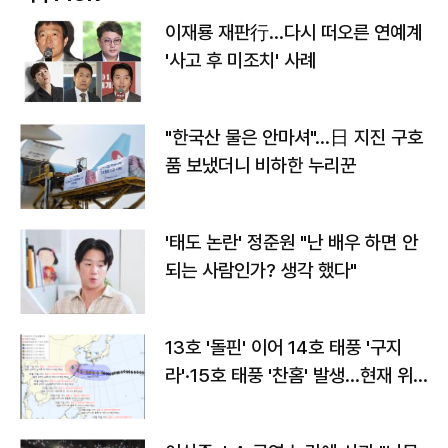
이재룡 재판行…다시 떠오른 연예계
'사고 후 미조치' 사례
"한국산 물은 안마셔"…日 지진 구호
품 보냈더니 비하한 누리꾼
'태도 논란' 정준원 "난 배우 하면 안
되는 사람인가? 생각 했다"
13호 '돌핀' 이어 14호 태풍 '구지
라'·15호 태풍 '찬홈' 발생…현재 위
치와 이동경로는?