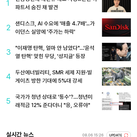
1
파트서 숨진 채 발견
샌디스크, AI 수요에 '매출 4.7배'…가
2
이던스 실망에 '주가는 하락'
"이재명 탄핵, 얼마 안 남았다"...'윤석
3
열 탄핵' 맞힌 무당, '성지글' 등장
두산에너빌리티, SMR 세제 지원·빌
4
게이츠 방한 기대에 5%대 강세
국가가 청년 상대로 '통수'?...청년미
5
래적금 12% 준다더니 "응, 오류야"
실시간 뉴스
08.06 15:26
UPDATE