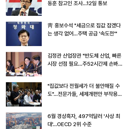
동훈 참고인 조사...12일 통보
靑 홍보수석 "세금으로 집값 잡겠다
는 생각 없어…주택 공급 '속도전'"
김정관 산업장관 "반도체 산업, 빠른
시장 선점 필요…주52시간제 손봐
야"
"집값보다 전월세가 더 불안해질 수
도"…전문가들, 세제개편안 부작용
우려
6월 경상흑자, 497억달러 '사상 최
대'…OECD 2위 수준