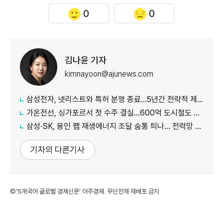
0
0
김나윤 기자
kimnayoon@ajunews.com
삼성전자, 넷리스트와 특허 분쟁 종료…5년간 전략적 제휴
가온전선, 싱가포르서 첫 수주 결실…600억 도시철도 케이블 공급
삼성·SK, 용인 팹 재생에너지 조달 숨통 틔나… 전력망 확충에 에너지 리스크 완화 기대
기자의 다른기사
©'5개국어 글로벌 경제신문' 아주경제. 무단전재·재배포 금지