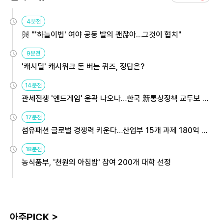
4분전
與 "'하늘이법' 여야 공동 발의 괜찮아…그것이 협치"
9분전
'캐시딜' 캐시워크 돈 버는 퀴즈, 정답은?
14분전
관세전쟁 '엔드게임' 윤곽 나오나…한국 新통상정책 교두보 활
용해야
17분전
섬유패션 글로벌 경쟁력 키운다…산업부 15개 과제 180억 지
원
18분전
농식품부, '천원의 아침밥' 참여 200개 대학 선정
아주PICK >