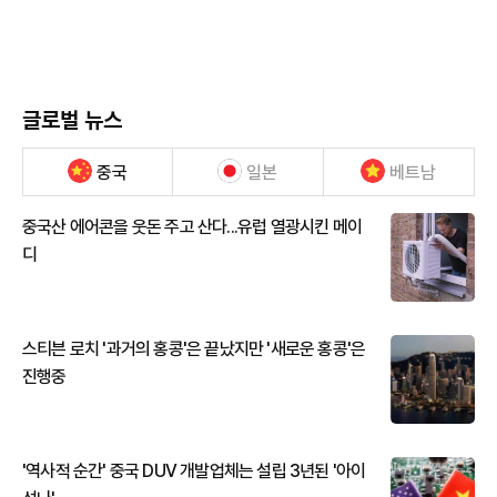
글로벌 뉴스
중국
일본
베트남
중국산 에어콘을 웃돈 주고 산다...유럽 열광시킨 메이
디
스티븐 로치 '과거의 홍콩'은 끝났지만 '새로운 홍콩'은
진행중
'역사적 순간' 중국 DUV 개발업체는 설립 3년된 '아이