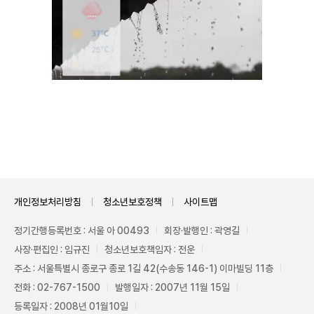
Unmute
개인정보처리방침
청소년보호정책
사이트맵
정기간행등록번호 : 서울 아 00493
회장·발행인 : 곽영길
사장·편집인 : 임규진
청소년보호책임자 : 전운
주소 : 서울특별시 종로구 종로 1길 42(수송동 146-1) 이마빌딩 11층
전화 : 02-767-1500
발행일자 : 2007년 11월 15일
등록일자 : 2008년 01월10일