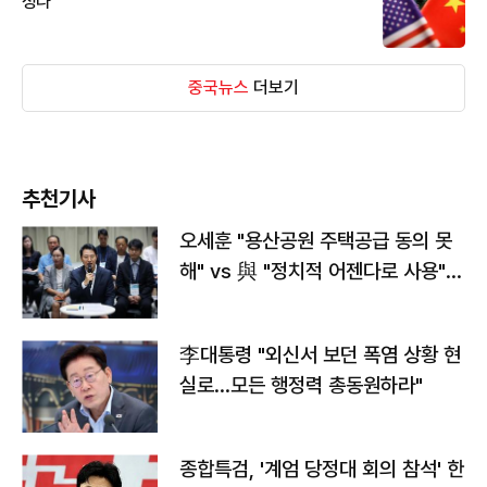
성나'
중국뉴스
더보기
추천기사
오세훈 "용산공원 주택공급 동의 못
해" vs 與 "정치적 어젠다로 사용"
맞불
李대통령 "외신서 보던 폭염 상황 현
실로…모든 행정력 총동원하라"
종합특검, '계엄 당정대 회의 참석' 한