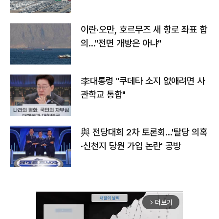
이란·오만, 호르무즈 새 항로 좌표 합
의…"전면 개방은 아냐"
李대통령 "쿠데타 소지 없애려면 사
관학교 통합"
與 전당대회 2차 토론회…'탈당 의혹
·신천지 당원 가입 논란' 공방
더보기
arrow_forward_ios