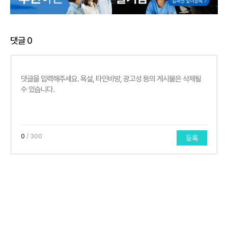
댓글
0
0
/ 300
등록