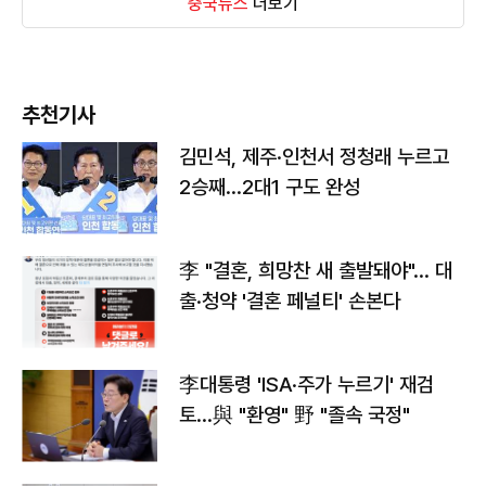
중국뉴스
더보기
추천기사
김민석, 제주·인천서 정청래 누르고
2승째…2대1 구도 완성
李 "결혼, 희망찬 새 출발돼야"… 대
출·청약 '결혼 페널티' 손본다
李대통령 'ISA·주가 누르기' 재검
토…與 "환영" 野 "졸속 국정"