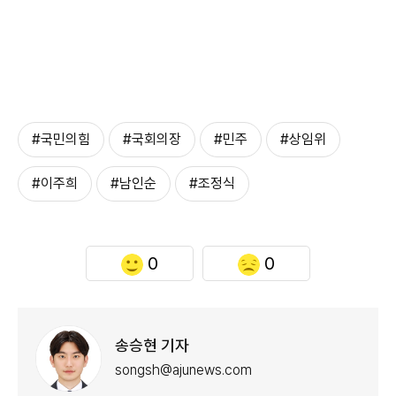
#국민의힘
#국회의장
#민주
#상임위
#이주희
#남인순
#조정식
0
0
송승현 기자
songsh@ajunews.com