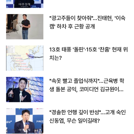
"광고주들이 찾아줘"…진태현, '이숙
캠' 하차 후 근황 공개
13호 태풍 '돌핀'·15호 '찬홈' 현재 위
치는?
"속옷 빨고 졸업식까지"…근육병 학
생 돌본 공익, 코미디언 김규원이었
다
"경솔한 언행 깊이 반성"…고개 숙인
신동엽, 무슨 일이길래?