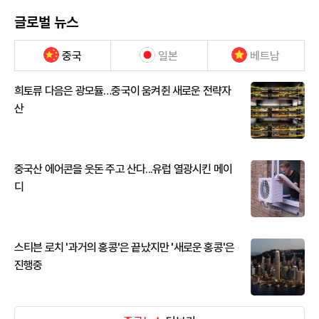
글로벌 뉴스
중국
일본
베트남
희토류 다음은 광모듈…중국이 움켜쥔 새로운 전략자
산
중국산 에어콘을 웃돈 주고 산다...유럽 열광시킨 메이
디
스티븐 로치 '과거의 홍콩'은 끝났지만 '새로운 홍콩'은
진행중