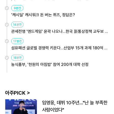
9분전
'캐시딜' 캐시워크 돈 버는 퀴즈, 정답은?
14분전
관세전쟁 '엔드게임' 윤곽 나오나…한국 新통상정책 교두보 활
용해야
17분전
섬유패션 글로벌 경쟁력 키운다…산업부 15개 과제 180억 지
원
18분전
농식품부, '천원의 아침밥' 참여 200개 대학 선정
아주PICK >
임영웅, 데뷔 10주년…"난 늘 부족한
사람이었다"