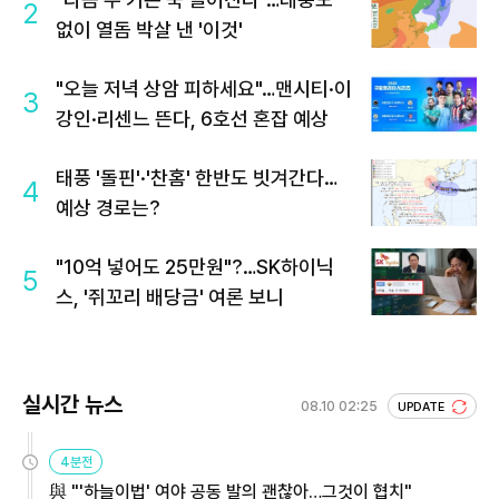
2
없이 열돔 박살 낸 '이것'
"오늘 저녁 상암 피하세요"…맨시티·이
3
강인·리센느 뜬다, 6호선 혼잡 예상
태풍 '돌핀'·'찬홈' 한반도 빗겨간다…
4
예상 경로는?
"10억 넣어도 25만원"?…SK하이닉
5
스, '쥐꼬리 배당금' 여론 보니
실시간 뉴스
08.10 02:25
UPDATE
4분전
與 "'하늘이법' 여야 공동 발의 괜찮아…그것이 협치"