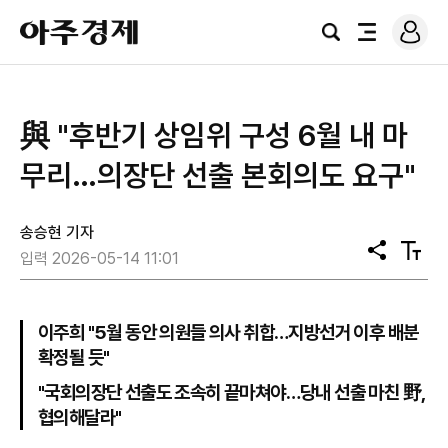
로
아
그
검
전
주
인
색
체
경
메
제
뉴
與 "후반기 상임위 구성 6월 내 마
무리…의장단 선출 본회의도 요구"
송승현 기자
공
텍
입력 2026-05-14 11:01
유
스
트
크
기
이주희 "5월 동안 의원들 의사 취합…지방선거 이후 배분
확정될 듯"
"국회의장단 선출도 조속히 끝마쳐야…당내 선출 마친 野,
협의해달라"