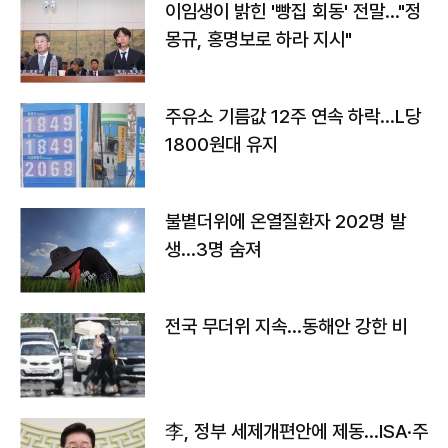
이임생이 밝힌 '빵집 회동' 전말…"정
몽규, 홍명보로 하라 지시"
주유소 기름값 12주 연속 하락…L당
1800원대 유지
불볕더위에 온열질환자 202명 발
생…3명 숨져
전국 무더위 지속…동해안 강한 비
李, 정부 세제개편안에 제동…ISA·주