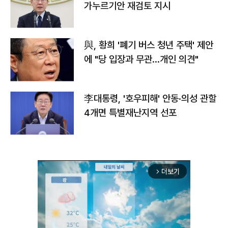
가누르기안 재검토 지시
與, 황희 '폐기 버스 청년 주택' 제안
에 "당 입장과 무관…개인 의견"
李대통령, '호우피해' 안동·의성 관할
4개면 특별재난지역 선포
더보기
arrow_forward_ios