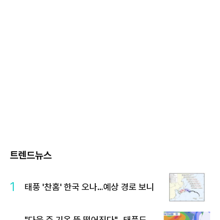
트렌드뉴스
1
태풍 '찬홈' 한국 오나…예상 경로 보니
"다음 주 기온 뚝 떨어진다"…태풍도