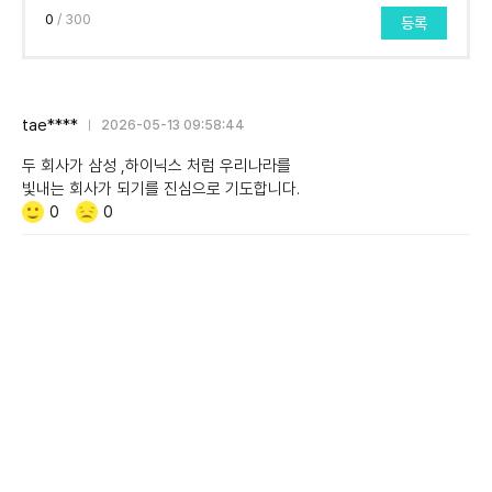
0
/ 300
등록
tae****
2026-05-13 09:58:44
두 회사가 삼성 ,하이닉스 처럼 우리나라를
빛내는 회사가 되기를 진심으로 기도합니다.
Like/Dislike
공
비
0
0
감
공
감