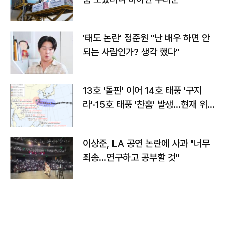
'태도 논란' 정준원 "난 배우 하면 안
되는 사람인가? 생각 했다"
13호 '돌핀' 이어 14호 태풍 '구지
라'·15호 태풍 '찬홈' 발생…현재 위
치와 이동경로는?
이상준, LA 공연 논란에 사과 "너무
죄송…연구하고 공부할 것"