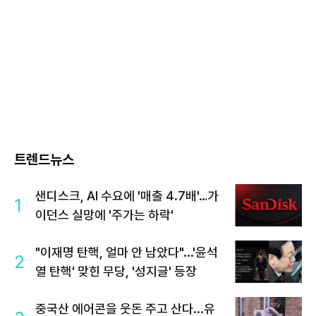
트렌드뉴스
샌디스크, AI 수요에 '매출 4.7배'…가
1
이던스 실망에 '주가는 하락'
"이재명 탄핵, 얼마 안 남았다"...'윤석
2
열 탄핵' 맞힌 무당, '성지글' 등장
중국산 에어콘을 웃돈 주고 산다...유