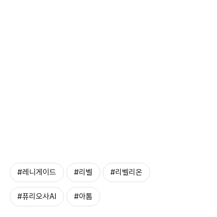
#레니게이드
#리벨
#리벨리온
#퓨리오사AI
#아톰