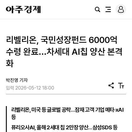
로
아
그
검
전
주
인
색
체
경
메
제
뉴
리벨리온, 국민성장펀드 6000억
수령 완료...차세대 AI칩 양산 본격
화
박진영 기자
공
텍
입력 2026-05-12 18:00
유
스
트
크
기
리벨리온, 미국 등 글로벌 공략…잠재 고객 기업 메타·xAI
등
퓨리오사AI, 올해 2세대 칩 2만장 양산…삼성SDS 등