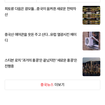
희토류 다음은 광모듈…중국이 움켜쥔 새로운 전략자
산
중국산 에어콘을 웃돈 주고 산다...유럽 열광시킨 메이
디
스티븐 로치 '과거의 홍콩'은 끝났지만 '새로운 홍콩'은
진행중
중국뉴스
더보기