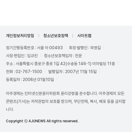
Unmute
개인정보처리방침
청소년보호정책
사이트맵
정기간행등록번호 : 서울 아 00493
회장·발행인 : 곽영길
사장·편집인 : 임규진
청소년보호책임자 : 전운
주소 : 서울특별시 종로구 종로 1길 42(수송동 146-1) 이마빌딩 11층
전화 : 02-767-1500
발행일자 : 2007년 11월 15일
등록일자 : 2008년 01월10일
아주경제는 인터넷신문윤리위원회 윤리강령을 준수합니다. 아주경제의 모든
콘텐츠(기사)는 저작권법의 보호를 받으며, 무단전재, 복사, 배포 등을 금지합
니다.
Copyright ⓒ AJUNEWS All rights reserved.