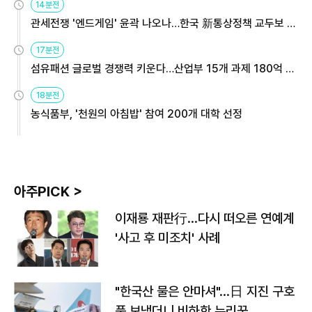
14분전
관세전쟁 '엔드게임' 윤곽 나오나…한국 新통상정책 교두보 활
용해야
17분전
섬유패션 글로벌 경쟁력 키운다…산업부 15개 과제 180억 지
원
18분전
농식품부, '천원의 아침밥' 참여 200개 대학 선정
아주PICK >
이재룡 재판行…다시 떠오른 연예계
'사고 후 미조치' 사례
"한국산 물은 안마셔"…日 지진 구호
품 보냈더니 비하한 누리꾼