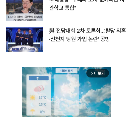
관학교 통합"
與 전당대회 2차 토론회…'탈당 의혹
·신천지 당원 가입 논란' 공방
더보기
arrow_forward_ios