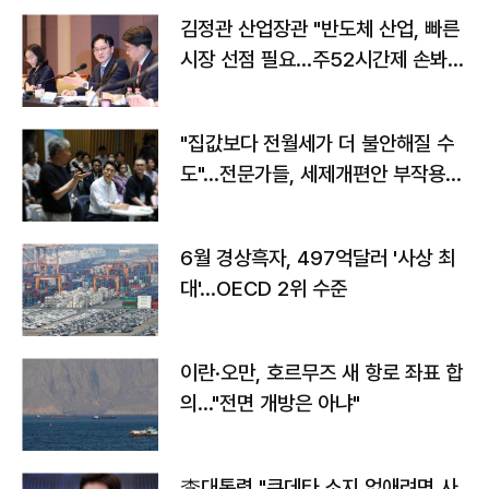
김정관 산업장관 "반도체 산업, 빠른
시장 선점 필요…주52시간제 손봐
야"
"집값보다 전월세가 더 불안해질 수
도"…전문가들, 세제개편안 부작용
우려
6월 경상흑자, 497억달러 '사상 최
대'…OECD 2위 수준
이란·오만, 호르무즈 새 항로 좌표 합
의…"전면 개방은 아냐"
李대통령 "쿠데타 소지 없애려면 사