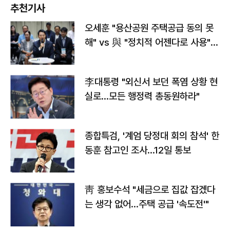
추천기사
오세훈 "용산공원 주택공급 동의 못
해" vs 與 "정치적 어젠다로 사용"
맞불
李대통령 "외신서 보던 폭염 상황 현
실로…모든 행정력 총동원하라"
종합특검, '계엄 당정대 회의 참석' 한
동훈 참고인 조사...12일 통보
靑 홍보수석 "세금으로 집값 잡겠다
는 생각 없어…주택 공급 '속도전'"