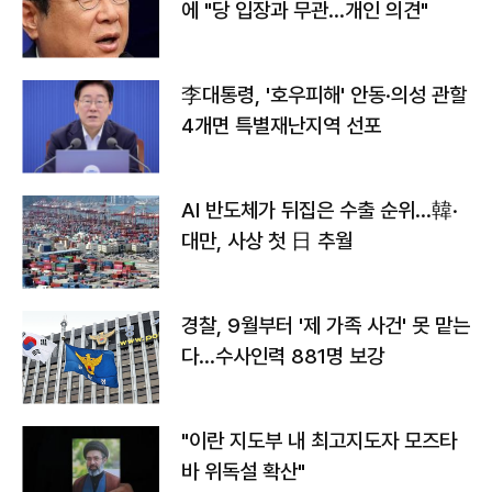
에 "당 입장과 무관…개인 의견"
李대통령, '호우피해' 안동·의성 관할
4개면 특별재난지역 선포
AI 반도체가 뒤집은 수출 순위…韓·
대만, 사상 첫 日 추월
경찰, 9월부터 '제 가족 사건' 못 맡는
다…수사인력 881명 보강
"이란 지도부 내 최고지도자 모즈타
바 위독설 확산"