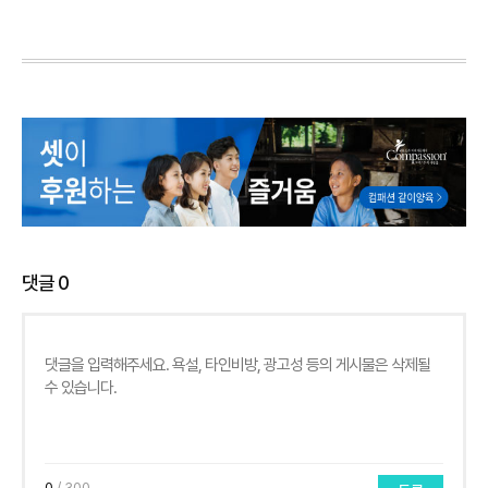
댓글
0
0
/ 300