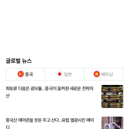
글로벌 뉴스
중국
일본
베트남
희토류 다음은 광모듈…중국이 움켜쥔 새로운 전략자
산
중국산 에어콘을 웃돈 주고 산다...유럽 열광시킨 메이
디