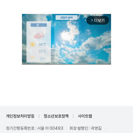
더보기
arrow_forward_ios
Unmute
개인정보처리방침
청소년보호정책
사이트맵
정기간행등록번호 : 서울 아 00493
회장·발행인 : 곽영길