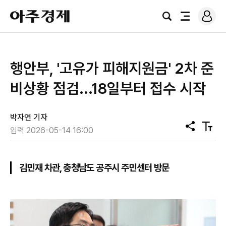
로
아
그
검
전
주
인
색
체
경
메
제
뉴
행안부, '고유가 피해지원금' 2차 준
비상황 점검...18일부터 접수 시작
박자연 기자
공
텍
입력 2026-05-14 16:00
유
스
트
크
기
김민재 차관, 충청남도 공주시 주민센터 방문