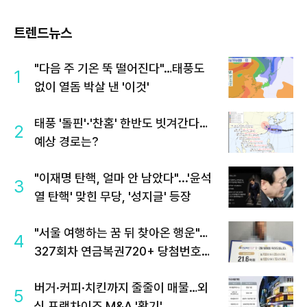
트렌드뉴스
"다음 주 기온 뚝 떨어진다"…태풍도
1
없이 열돔 박살 낸 '이것'
태풍 '돌핀'·'찬홈' 한반도 빗겨간다…
2
예상 경로는?
"이재명 탄핵, 얼마 안 남았다"...'윤석
3
열 탄핵' 맞힌 무당, '성지글' 등장
"서울 여행하는 꿈 뒤 찾아온 행운"…
4
327회차 연금복권720+ 당첨번호조
회 주목
버거·커피·치킨까지 줄줄이 매물…외
5
식 프랜차이즈 M&A '활기'