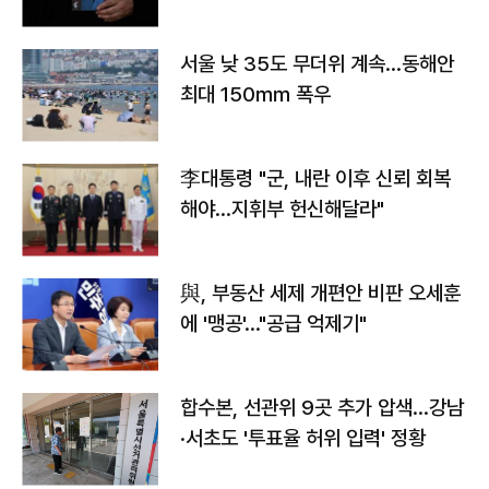
서울 낮 35도 무더위 계속…동해안
최대 150㎜ 폭우
李대통령 "군, 내란 이후 신뢰 회복
해야…지휘부 헌신해달라"
與, 부동산 세제 개편안 비판 오세훈
에 '맹공'…"공급 억제기"
합수본, 선관위 9곳 추가 압색…강남
·서초도 '투표율 허위 입력' 정황