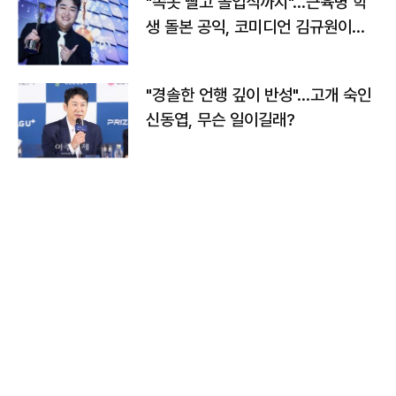
"속옷 빨고 졸업식까지"…근육병 학
생 돌본 공익, 코미디언 김규원이었
다
"경솔한 언행 깊이 반성"…고개 숙인
신동엽, 무슨 일이길래?