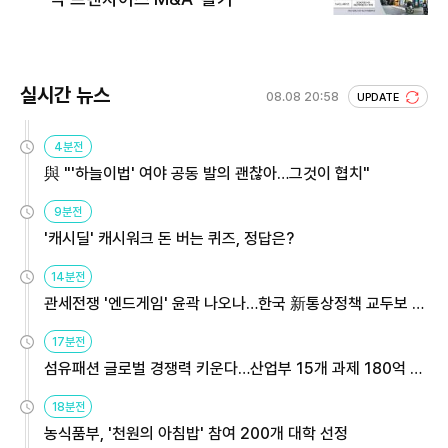
실시간 뉴스
08.08 20:58
UPDATE
4분전
與 "'하늘이법' 여야 공동 발의 괜찮아…그것이 협치"
9분전
'캐시딜' 캐시워크 돈 버는 퀴즈, 정답은?
14분전
관세전쟁 '엔드게임' 윤곽 나오나…한국 新통상정책 교두보 활
용해야
17분전
섬유패션 글로벌 경쟁력 키운다…산업부 15개 과제 180억 지
원
18분전
농식품부, '천원의 아침밥' 참여 200개 대학 선정