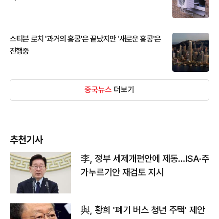
스티븐 로치 '과거의 홍콩'은 끝났지만 '새로운 홍콩'은
진행중
중국뉴스
더보기
추천기사
李, 정부 세제개편안에 제동…ISA·주
가누르기안 재검토 지시
與, 황희 '폐기 버스 청년 주택' 제안