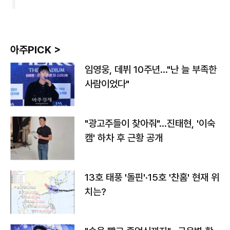
아주PICK >
임영웅, 데뷔 10주년…"난 늘 부족한
사람이었다"
"광고주들이 찾아줘"…진태현, '이숙
캠' 하차 후 근황 공개
13호 태풍 '돌핀'·15호 '찬홈' 현재 위
치는?