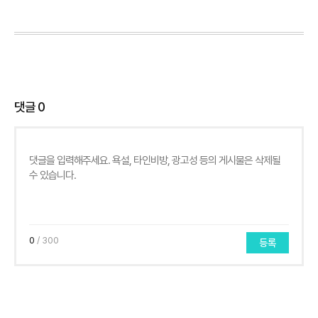
댓글
0
0
/ 300
등록