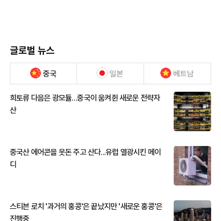
글로벌 뉴스
중국
일본
베트남
희토류 다음은 광모듈…중국이 움켜쥔 새로운 전략자
산
중국산 에어콘을 웃돈 주고 산다...유럽 열광시킨 메이
디
스티븐 로치 '과거의 홍콩'은 끝났지만 '새로운 홍콩'은
진행중