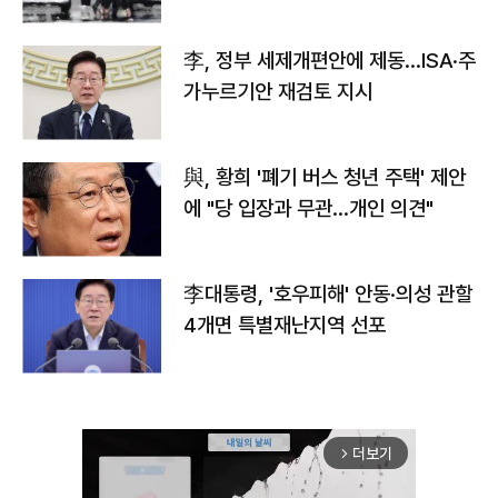
李, 정부 세제개편안에 제동…ISA·주
가누르기안 재검토 지시
與, 황희 '폐기 버스 청년 주택' 제안
에 "당 입장과 무관…개인 의견"
李대통령, '호우피해' 안동·의성 관할
4개면 특별재난지역 선포
더보기
arrow_forward_ios