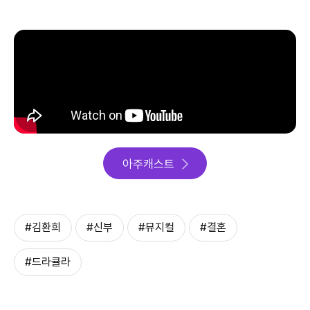
아주캐스트
#김환희
#신부
#뮤지컬
#결혼
#드라큘라