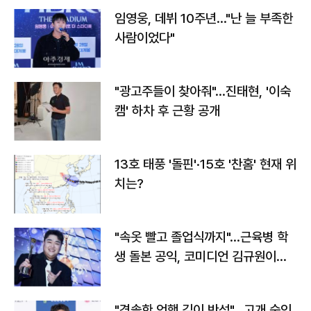
임영웅, 데뷔 10주년…"난 늘 부족한
사람이었다"
"광고주들이 찾아줘"…진태현, '이숙
캠' 하차 후 근황 공개
13호 태풍 '돌핀'·15호 '찬홈' 현재 위
치는?
"속옷 빨고 졸업식까지"…근육병 학
생 돌본 공익, 코미디언 김규원이었
다
"경솔한 언행 깊이 반성"…고개 숙인