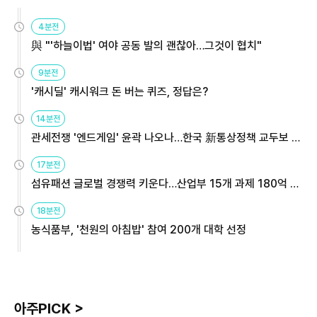
4분전
與 "'하늘이법' 여야 공동 발의 괜찮아…그것이 협치"
9분전
'캐시딜' 캐시워크 돈 버는 퀴즈, 정답은?
14분전
관세전쟁 '엔드게임' 윤곽 나오나…한국 新통상정책 교두보 활
용해야
17분전
섬유패션 글로벌 경쟁력 키운다…산업부 15개 과제 180억 지
원
18분전
농식품부, '천원의 아침밥' 참여 200개 대학 선정
아주PICK >