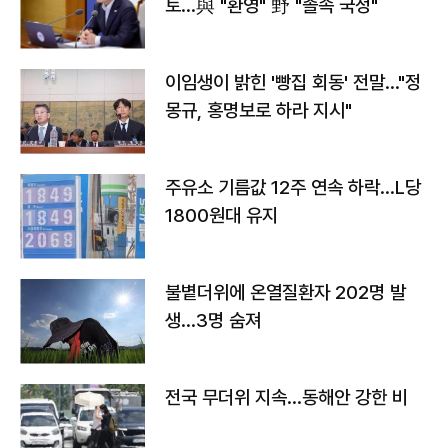
토…與 "환영" 野 "졸속 국정"
이임생이 밝힌 '빵집 회동' 전말…"정
몽규, 홍명보로 하라 지시"
주유소 기름값 12주 연속 하락…L당
1800원대 유지
불볕더위에 온열질환자 202명 발
생…3명 숨져
전국 무더위 지속…동해안 강한 비