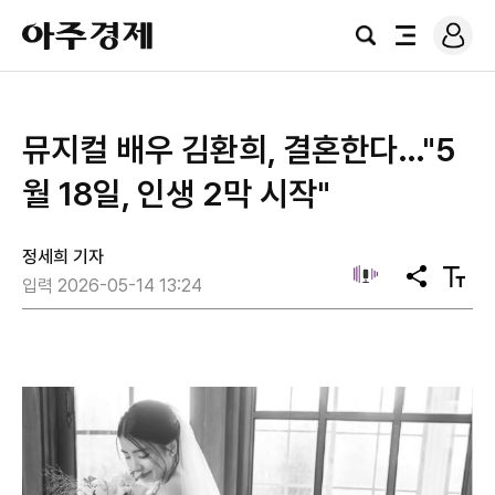
로
아
그
검
전
주
인
색
체
경
메
제
뉴
뮤지컬 배우 김환희, 결혼한다…"5
월 18일, 인생 2막 시작"
정세희 기자
공
텍
입력 2026-05-14 13:24
유
스
트
크
기