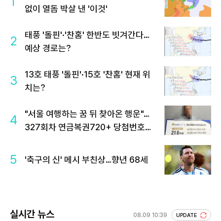
1
없이 열돔 박살 낸 '이것'
태풍 '돌핀'·'찬홈' 한반도 빗겨간다…
2
예상 경로는?
13호 태풍 '돌핀'·15호 '찬홈' 현재 위
3
치는?
"서울 여행하는 꿈 뒤 찾아온 행운"…
4
327회차 연금복권720+ 당첨번호조
회 주목
5
'축구의 신' 메시 부친상…향년 68세
실시간 뉴스
08.09 10:39
UPDATE