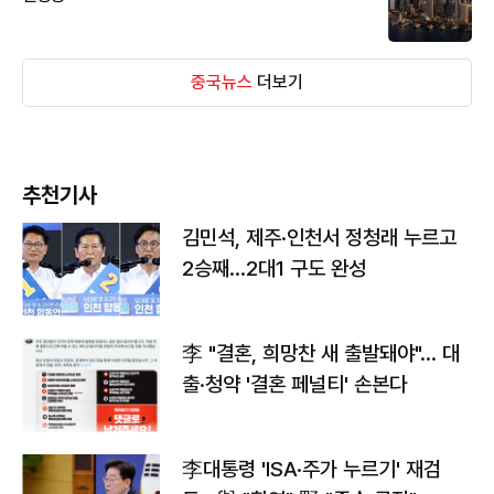
중국뉴스
더보기
추천기사
김민석, 제주·인천서 정청래 누르고
2승째…2대1 구도 완성
李 "결혼, 희망찬 새 출발돼야"… 대
출·청약 '결혼 페널티' 손본다
李대통령 'ISA·주가 누르기' 재검