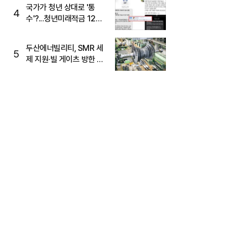
국가가 청년 상대로 '통
4
수'?...청년미래적금 12%
준다더니 "응, 오류야"
두산에너빌리티, SMR 세
5
제 지원·빌 게이츠 방한 기
대에 5%대 강세