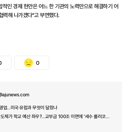
합적인 경제 현안은 어느 한 기관의 노력만으로 해결하기 어
협력해 나가겠다"고 부연했다.
0
0
e@ajunews.com
자영업…미국·유럽과 무엇이 달랐나
[500조 세수의 행방] 반도체가 학교 예산 좌우?…교부금 100조 이면에 '세수 롤러코스터'