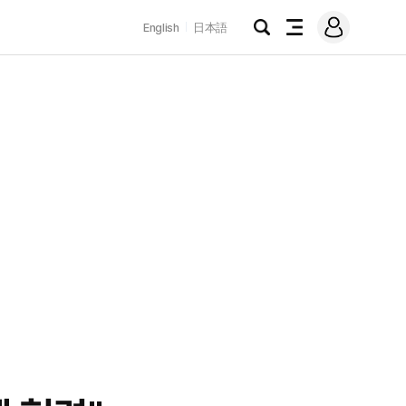
로
English
日本語
그
검
전
인
색
체
메
뉴