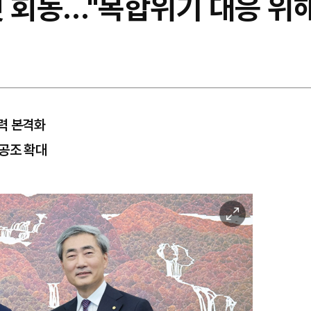
 회동…"복합위기 대응 위해
력 본격화
 공조 확대
이
미
지
확
대