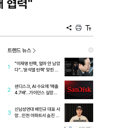
 협력"
공
프
텍
유
린
스
트
트
크
기
트렌드 뉴스
"이재명 탄핵, 얼마 안 남았
1
다"...'윤석열 탄핵' 맞힌 무
당, '성지글' 등장
샌디스크, AI 수요에 '매출
2
4.7배'…가이던스 실망에
'주가는 하락'
신남성연대 배인규 대표 사
3
망…인천 아파트서 숨진 채
발견