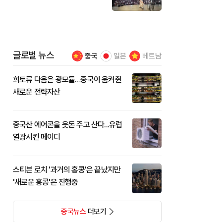
것"
글로벌 뉴스
중국
일본
베트남
희토류 다음은 광모듈…중국이 움켜쥔
새로운 전략자산
중국산 에어콘을 웃돈 주고 산다...유럽
열광시킨 메이디
스티븐 로치 '과거의 홍콩'은 끝났지만
'새로운 홍콩'은 진행중
중국뉴스
더보기