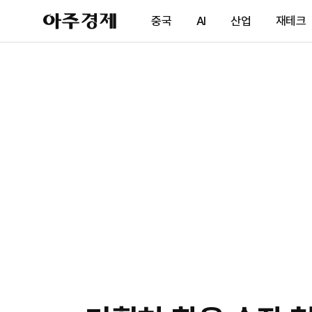
아
중국
AI
산업
재테크
주
경
제