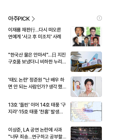
아주PICK
이재룡 재판行…다시 떠오른
연예계 '사고 후 미조치' 사례
"한국산 물은 안마셔"…日 지진
구호품 보냈더니 비하한 누리
꾼
'태도 논란' 정준원 "난 배우 하
면 안 되는 사람인가? 생각 했
다"
13호 '돌핀' 이어 14호 태풍 '구
지라'·15호 태풍 '찬홈' 발생…
현재 위치와 이동경로는?
이상준, LA 공연 논란에 사과
"너무 죄송…연구하고 공부할