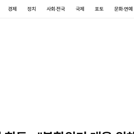
경제
정치
사회·전국
국제
포토
문화·연예