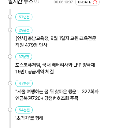
실시간 뉴스
08.06 19:37
UPDATE
57년전
29분전
[인사] 충남교육청, 9월 1일자 교원·교육전문
직원 479명 인사
37분전
포스코퓨처엠, 국내 배터리사와 LFP 양극재
19만t 공급계약 체결
47분전
"서울 여행하는 꿈 뒤 찾아온 행운"…327회차
연금복권720+ 당첨번호조회 주목
54분전
'초격차'를 향해