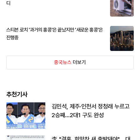
디
스티븐 로치 '과거의 홍콩'은 끝났지만 '새로운 홍콩'은
진행중
중국뉴스
더보기
추천기사
김민석, 제주·인천서 정청래 누르고
2승째…2대1 구도 완성
李 "결혼, 희망찬 새 출발돼야"… 대