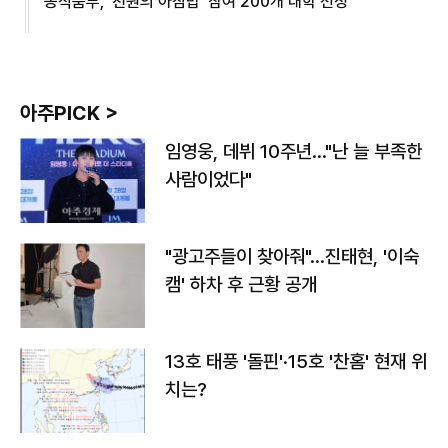
농식품부, '천원의 아침밥' 참여 200개 대학 선정
아주PICK >
임영웅, 데뷔 10주년…"난 늘 부족한
사람이었다"
"광고주들이 찾아줘"…진태현, '이숙
캠' 하차 후 근황 공개
13호 태풍 '돌핀'·15호 '찬홈' 현재 위
치는?