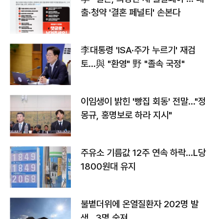
출·청약 '결혼 페널티' 손본다
李대통령 'ISA·주가 누르기' 재검
토…與 "환영" 野 "졸속 국정"
이임생이 밝힌 '빵집 회동' 전말…"정
몽규, 홍명보로 하라 지시"
주유소 기름값 12주 연속 하락…L당
1800원대 유지
불볕더위에 온열질환자 202명 발
생…3명 숨져