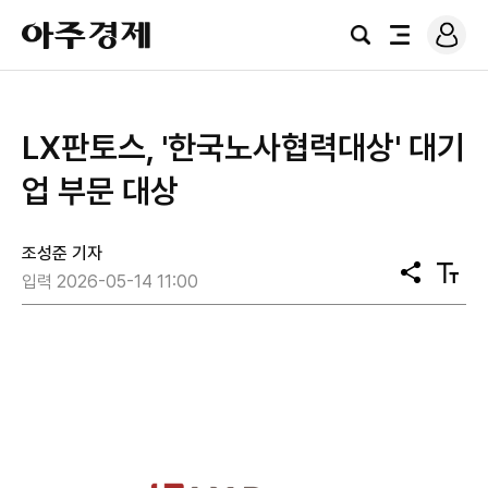
로
아
그
검
전
주
인
색
체
경
메
제
뉴
LX판토스, '한국노사협력대상' 대기
업 부문 대상
조성준 기자
공
텍
입력 2026-05-14 11:00
유
스
트
크
기