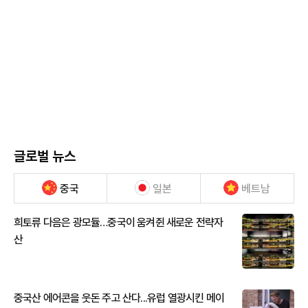
글로벌 뉴스
중국
일본
베트남
희토류 다음은 광모듈…중국이 움켜쥔 새로운 전략자
산
중국산 에어콘을 웃돈 주고 산다...유럽 열광시킨 메이