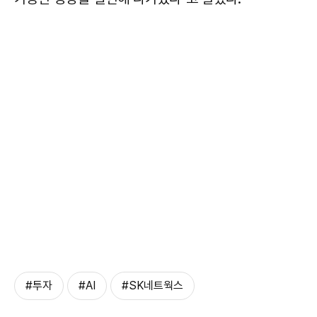
#투자
#AI
#SK네트웍스