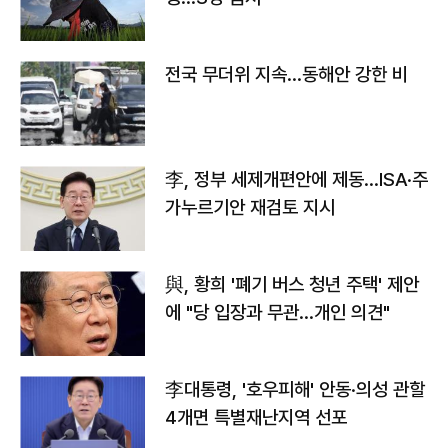
전국 무더위 지속…동해안 강한 비
李, 정부 세제개편안에 제동…ISA·주
가누르기안 재검토 지시
與, 황희 '폐기 버스 청년 주택' 제안
에 "당 입장과 무관…개인 의견"
李대통령, '호우피해' 안동·의성 관할
4개면 특별재난지역 선포