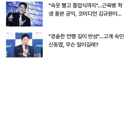
"속옷 빨고 졸업식까지"…근육병 학
생 돌본 공익, 코미디언 김규원이었
다
"경솔한 언행 깊이 반성"…고개 숙인
신동엽, 무슨 일이길래?