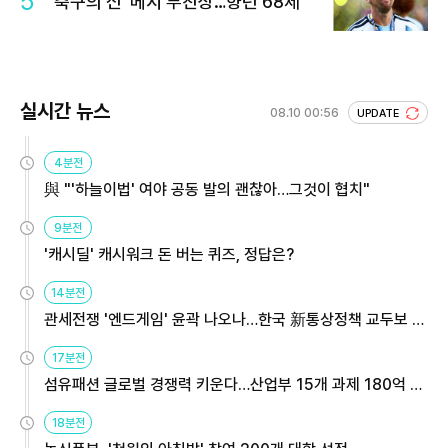
5
'축구의 신' 메시 부친상…향년 68세
실시간 뉴스
08.10 00:56
UPDATE
4분전
與 "'하늘이법' 여야 공동 발의 괜찮아…그것이 협치"
9분전
'캐시딜' 캐시워크 돈 버는 퀴즈, 정답은?
14분전
관세전쟁 '엔드게임' 윤곽 나오나…한국 新통상정책 교두보 활
용해야
17분전
섬유패션 글로벌 경쟁력 키운다…산업부 15개 과제 180억 지
원
18분전