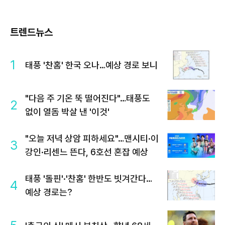
트렌드뉴스
1
태풍 '찬홈' 한국 오나…예상 경로 보니
"다음 주 기온 뚝 떨어진다"…태풍도
2
없이 열돔 박살 낸 '이것'
"오늘 저녁 상암 피하세요"…맨시티·이
3
강인·리센느 뜬다, 6호선 혼잡 예상
태풍 '돌핀'·'찬홈' 한반도 빗겨간다…
4
예상 경로는?