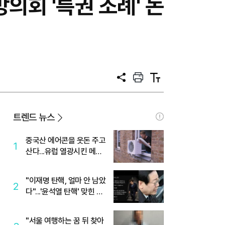
의회 '특권 조례' 논
공
프
텍
유
린
스
트
트
크
기
트렌드 뉴스
중국산 에어콘을 웃돈 주고
1
산다...유럽 열광시킨 메이
디
"이재명 탄핵, 얼마 안 남았
2
다"...'윤석열 탄핵' 맞힌 무
당, '성지글' 등장
"서울 여행하는 꿈 뒤 찾아