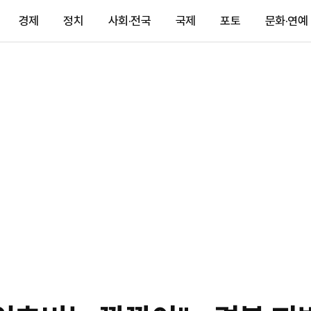
경제
정치
사회·전국
국제
포토
문화·연예