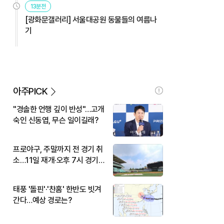
13분전
[광화문갤러리] 서울대공원 동물들의 여름나
기
아주PICK
"경솔한 언행 깊이 반성"…고개
숙인 신동엽, 무슨 일이길래?
프로야구, 주말까지 전 경기 취
소…11일 재개·오후 7시 경기
시작
태풍 '돌핀'·'찬홈' 한반도 빗겨
간다…예상 경로는?