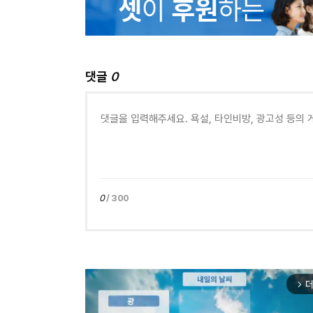
댓글
0
0
/ 300
더
arrow_forward_ios