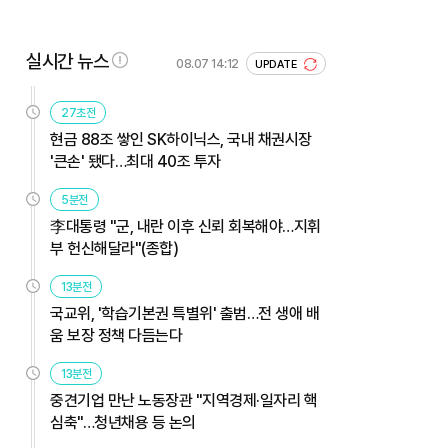
실시간 뉴스
08.07 14:12
UPDATE
27초전
현금 88조 쌓인 SK하이닉스, 국내 채권시장
'큰손' 됐다…최대 40조 투자
5분전
李대통령 "군, 내란 이후 신뢰 회복해야…지휘
부 헌신해달라"(종합)
13분전
국교위, '학습기본권 특별위' 출범…전 생애 배
움 보장 정책 다듬는다
13분전
중견기업 만난 노동장관 "지역경제·일자리 핵
심축"…청년채용 등 논의