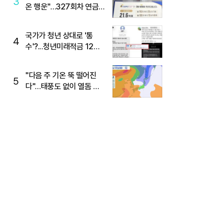
3
온 행운"…327회차 연금
복권720+ 당첨번호조회
주목
국가가 청년 상대로 '통
4
수'?...청년미래적금 12%
준다더니 "응, 오류야"
"다음 주 기온 뚝 떨어진
5
다"…태풍도 없이 열돔 박
살 낸 '이것'