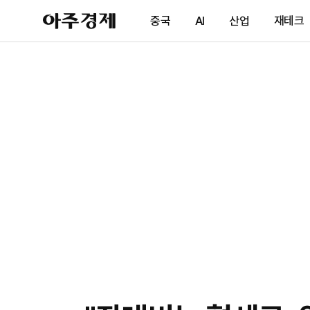
아
중국
AI
산업
재테크
주
경
제