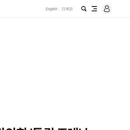
로
English
日本語
그
검
전
인
색
체
메
뉴