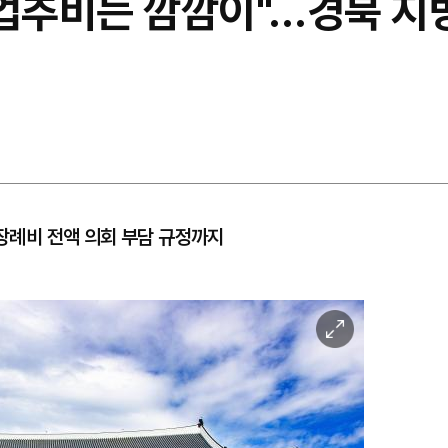
업추비는 깜깜이"…경북 지방
…장례비 전액 의회 부담 규정까지
이
미
지
확
대