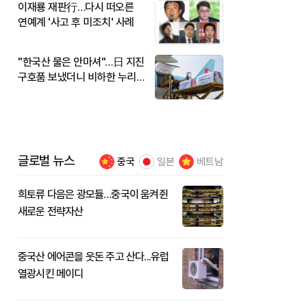
이재룡 재판行…다시 떠오른
연예계 '사고 후 미조치' 사례
"한국산 물은 안마셔"…日 지진
구호품 보냈더니 비하한 누리
꾼
글로벌 뉴스
중국
일본
베트남
희토류 다음은 광모듈…중국이 움켜쥔
새로운 전략자산
중국산 에어콘을 웃돈 주고 산다...유럽
열광시킨 메이디