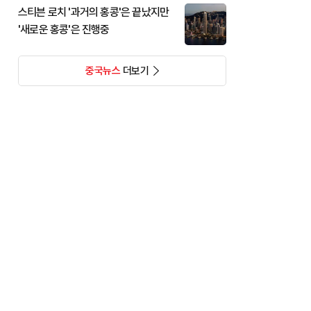
스티븐 로치 '과거의 홍콩'은 끝났지만
'새로운 홍콩'은 진행중
중국뉴스
더보기