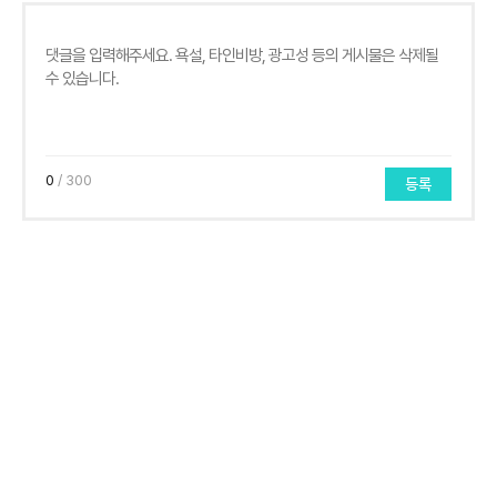
0
/ 300
등록