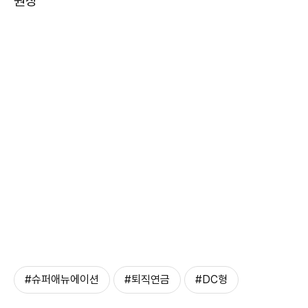
원장
#슈퍼애뉴에이션
#퇴직연금
#DC형