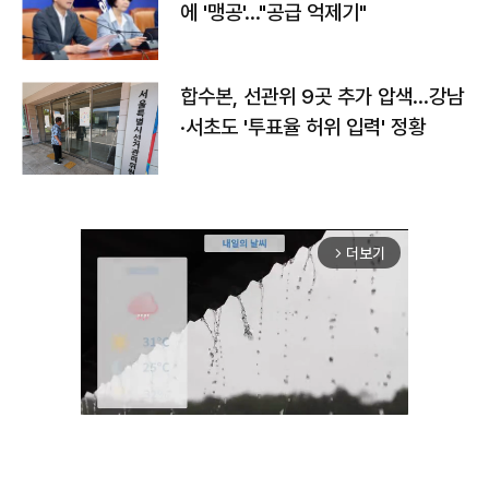
에 '맹공'…"공급 억제기"
합수본, 선관위 9곳 추가 압색…강남
·서초도 '투표율 허위 입력' 정황
더보기
arrow_forward_ios
Mute