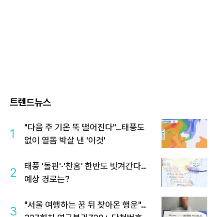
트렌드뉴스
"다음 주 기온 뚝 떨어진다"…태풍도
1
없이 열돔 박살 낸 '이것'
태풍 '돌핀'·'찬홈' 한반도 빗겨간다…
2
예상 경로는?
"서울 여행하는 꿈 뒤 찾아온 행운"…
3