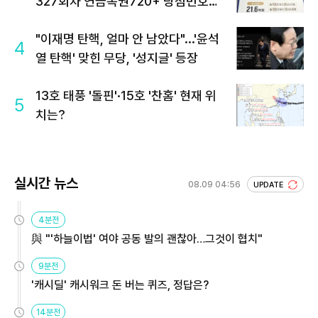
327회차 연금복권720+ 당첨번호조
회 주목
"이재명 탄핵, 얼마 안 남았다"...'윤석
4
열 탄핵' 맞힌 무당, '성지글' 등장
13호 태풍 '돌핀'·15호 '찬홈' 현재 위
5
치는?
실시간 뉴스
08.09 04:56
UPDATE
4분전
與 "'하늘이법' 여야 공동 발의 괜찮아…그것이 협치"
9분전
'캐시딜' 캐시워크 돈 버는 퀴즈, 정답은?
14분전