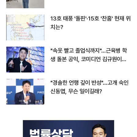
13호 태풍 '돌핀'·15호 '찬홈' 현재 위
치는?
"속옷 빨고 졸업식까지"…근육병 학
생 돌본 공익, 코미디언 김규원이었
다
"경솔한 언행 깊이 반성"…고개 숙인
신동엽, 무슨 일이길래?