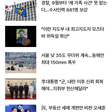
경찰, 9월부터 '제 가족 사건' 못 맡는
다…수사인력 881명 보강
"이란 지도부 내 최고지도자 모즈타
바 위독설 확산"
서울 낮 35도 무더위 계속…동해안
최대 150㎜ 폭우
李대통령 "군, 내란 이후 신뢰 회복
해야…지휘부 헌신해달라"
與, 부동산 세제 개편안 비판 오세훈