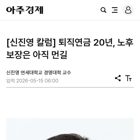
로
아
그
검
전
주
인
색
체
경
메
제
뉴
[신진영 칼럼] 퇴직연금 20년, 노후
보장은 아직 먼길
신진영 연세대학교 경영대학 교수
공
텍
입력 2026-05-15 06:00
유
스
트
크
기