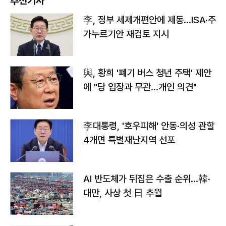
추천기사
李, 정부 세제개편안에 제동…ISA·주
가누르기안 재검토 지시
與, 황희 '폐기 버스 청년 주택' 제안
에 "당 입장과 무관…개인 의견"
李대통령, '호우피해' 안동·의성 관할
4개면 특별재난지역 선포
AI 반도체가 뒤집은 수출 순위…韓·
대만, 사상 첫 日 추월