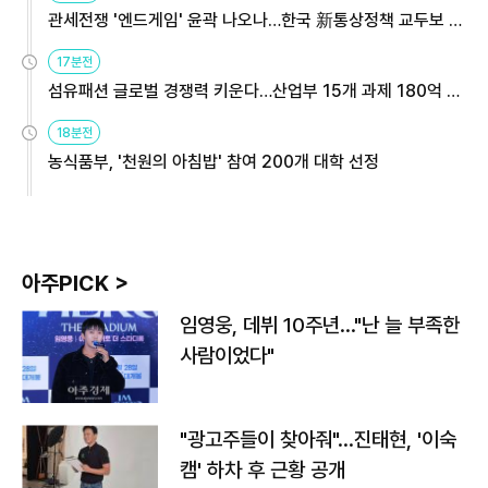
관세전쟁 '엔드게임' 윤곽 나오나…한국 新통상정책 교두보 활
용해야
17분전
섬유패션 글로벌 경쟁력 키운다…산업부 15개 과제 180억 지
원
18분전
농식품부, '천원의 아침밥' 참여 200개 대학 선정
아주PICK >
임영웅, 데뷔 10주년…"난 늘 부족한
사람이었다"
"광고주들이 찾아줘"…진태현, '이숙
캠' 하차 후 근황 공개