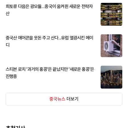
희토류 다음은 광모듈…중국이 움켜쥔 새로운 전략자
산
중국산 에어콘을 웃돈 주고 산다...유럽 열광시킨 메이
디
스티븐 로치 '과거의 홍콩'은 끝났지만 '새로운 홍콩'은
진행중
중국뉴스
더보기