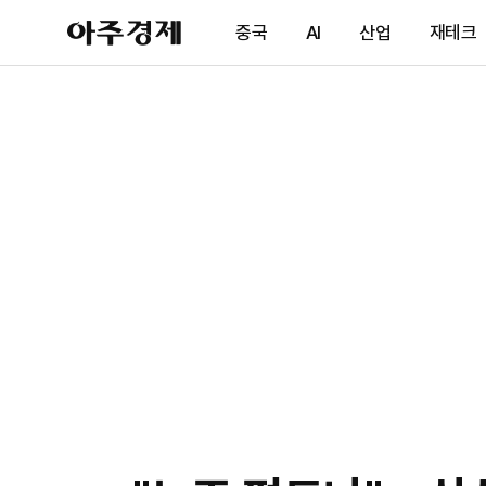
아
중국
AI
산업
재테크
주
경
제