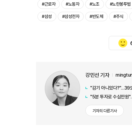
#근로자
#노동자
#노조
#노란봉투법
#삼성
#삼성전자
#반도체
#주식
강민선 기자
mingtu
"감기 아니었다?"…39
"5분 투자로 수십만원"…
기자의 다른기사