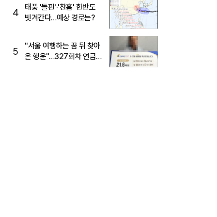
태풍 '돌핀'·'찬홈' 한반도
4
빗겨간다…예상 경로는?
"서울 여행하는 꿈 뒤 찾아
5
온 행운"…327회차 연금
복권720+ 당첨번호조회
주목