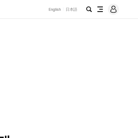
로
English
日本語
그
검
전
인
색
체
메
뉴