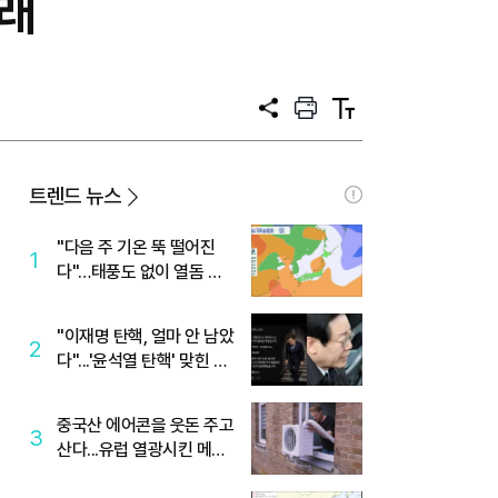
길래
공
프
텍
유
린
스
트
트
크
기
트렌드 뉴스
"다음 주 기온 뚝 떨어진
1
다"…태풍도 없이 열돔 박
살 낸 '이것'
"이재명 탄핵, 얼마 안 남았
2
다"...'윤석열 탄핵' 맞힌 무
당, '성지글' 등장
중국산 에어콘을 웃돈 주고
3
산다...유럽 열광시킨 메이
디