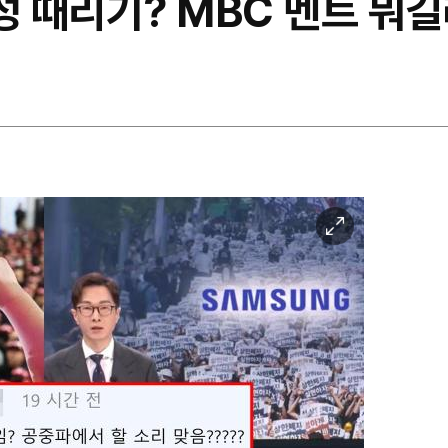
삼성 때리기? MBC 멘트 뭐
이
미
지
확
대