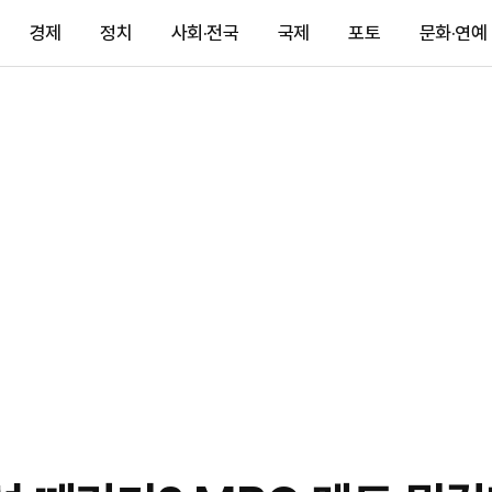
경제
정치
사회·전국
국제
포토
문화·연예