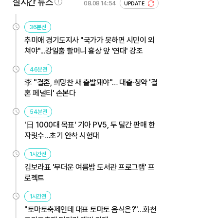
실시간 뉴스
08.08 14:54
UPDATE
36분전
추미애 경기도지사 "국가가 못하면 시민이 외
쳐야"...강일출 할머니 흉상 앞 '연대' 강조
46분전
李 "결혼, 희망찬 새 출발돼야"… 대출·청약 '결
혼 페널티' 손본다
54분전
'日 1000대 목표' 기아 PV5, 두 달간 판매 한
자릿수…초기 안착 시험대
1시간전
김보라표 '무더운 여름밤 도서관 프로그램' 프
로젝트
1시간전
"토마토축제인데 대표 토마토 음식은?"…화천