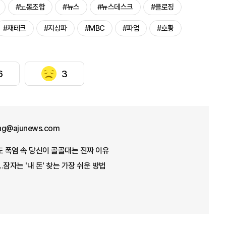
#노동조합
#뉴스
#뉴스데스크
#클로징
#재테크
#지상파
#MBC
#파업
#호황
6
3
ng@ajunews.com
도 폭염 속 당신이 골골대는 진짜 이유
잠자는 '내 돈' 찾는 가장 쉬운 방법