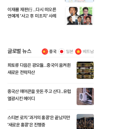
이재룡 재판行…다시 떠오른
연예계 '사고 후 미조치' 사례
글로벌 뉴스
중국
일본
베트남
희토류 다음은 광모듈…중국이 움켜쥔
새로운 전략자산
중국산 에어콘을 웃돈 주고 산다...유럽
열광시킨 메이디
스티븐 로치 '과거의 홍콩'은 끝났지만
'새로운 홍콩'은 진행중