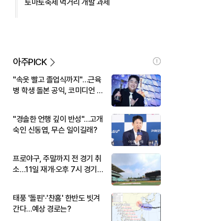
토마토축제 먹거리 개발 과제
아주PICK
"속옷 빨고 졸업식까지"…근육
병 학생 돌본 공익, 코미디언 김
규원이었다
"경솔한 언행 깊이 반성"…고개
숙인 신동엽, 무슨 일이길래?
프로야구, 주말까지 전 경기 취
소…11일 재개·오후 7시 경기
시작
태풍 '돌핀'·'찬홈' 한반도 빗겨
간다…예상 경로는?