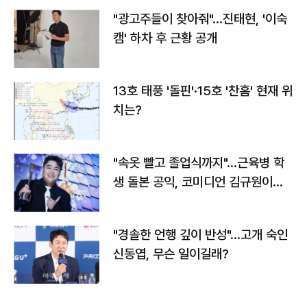
"광고주들이 찾아줘"…진태현, '이숙
캠' 하차 후 근황 공개
13호 태풍 '돌핀'·15호 '찬홈' 현재 위
치는?
"속옷 빨고 졸업식까지"…근육병 학
생 돌본 공익, 코미디언 김규원이었
다
"경솔한 언행 깊이 반성"…고개 숙인
신동엽, 무슨 일이길래?