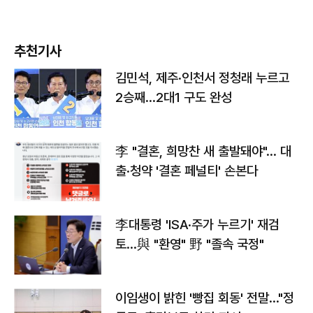
추천기사
김민석, 제주·인천서 정청래 누르고
2승째…2대1 구도 완성
李 "결혼, 희망찬 새 출발돼야"… 대
출·청약 '결혼 페널티' 손본다
李대통령 'ISA·주가 누르기' 재검
토…與 "환영" 野 "졸속 국정"
이임생이 밝힌 '빵집 회동' 전말…"정