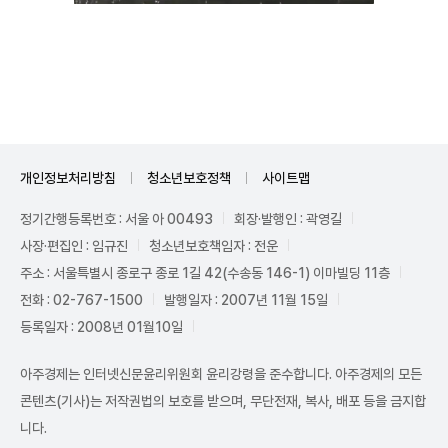
Unmute
개인정보처리방침
청소년보호정책
사이트맵
정기간행등록번호 : 서울 아 00493
회장·발행인 : 곽영길
사장·편집인 : 임규진
청소년보호책임자 : 전운
주소 : 서울특별시 종로구 종로 1길 42(수송동 146-1) 이마빌딩 11층
전화 : 02-767-1500
발행일자 : 2007년 11월 15일
등록일자 : 2008년 01월10일
아주경제는 인터넷신문윤리위원회 윤리강령을 준수합니다. 아주경제의 모든
콘텐츠(기사)는 저작권법의 보호를 받으며, 무단전재, 복사, 배포 등을 금지합
니다.