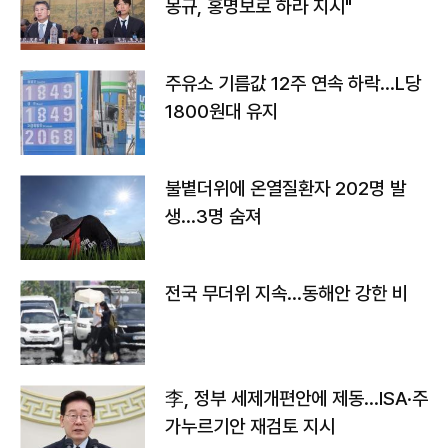
몽규, 홍명보로 하라 지시"
주유소 기름값 12주 연속 하락…L당
1800원대 유지
불볕더위에 온열질환자 202명 발
생…3명 숨져
전국 무더위 지속…동해안 강한 비
李, 정부 세제개편안에 제동…ISA·주
가누르기안 재검토 지시