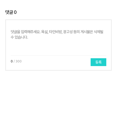
댓글
0
0
/ 300
등록