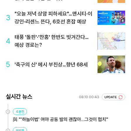
"오늘 저녁 상암 피하세요"…맨시티·이
3
강인·리센느 뜬다, 6호선 혼잡 예상
태풍 '돌핀'·'찬홈' 한반도 빗겨간다…
4
예상 경로는?
5
'축구의 신' 메시 부친상…향년 68세
실시간 뉴스
08.10 00:43
UPDATE
4분전
與 "'하늘이법' 여야 공동 발의 괜찮아…그것이 협치"
9분전