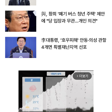
與, 황희 '폐기 버스 청년 주택' 제안
에 "당 입장과 무관…개인 의견"
李대통령, '호우피해' 안동·의성 관할
4개면 특별재난지역 선포
더보기
arrow_forward_ios