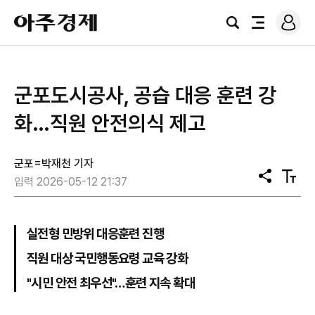
로
아
그
검
전
주
인
색
체
경
메
제
뉴
군포도시공사, 공습 대응 훈련 강
화…직원 안전의식 제고
군포=박재천 기자
공
텍
입력 2026-05-12 21:37
유
스
트
크
기
실전형 민방위 대응훈련 진행
직원 대상 국민행동요령 교육 강화
"시민 안전 최우선"…훈련 지속 확대