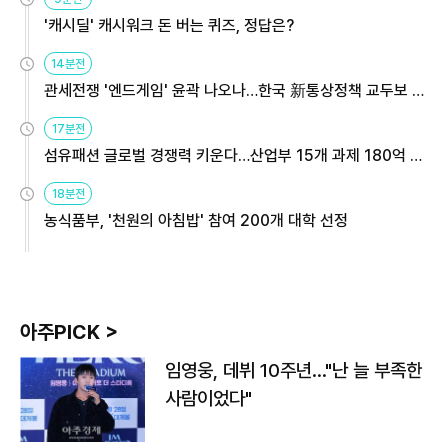
'캐시딜' 캐시워크 돈 버는 퀴즈, 정답은?
14분전
관세전쟁 '엔드게임' 윤곽 나오나…한국 新통상정책 교두보 활
용해야
17분전
섬유패션 글로벌 경쟁력 키운다…산업부 15개 과제 180억 지
원
18분전
농식품부, '천원의 아침밥' 참여 200개 대학 선정
아주PICK >
임영웅, 데뷔 10주년…"난 늘 부족한
사람이었다"