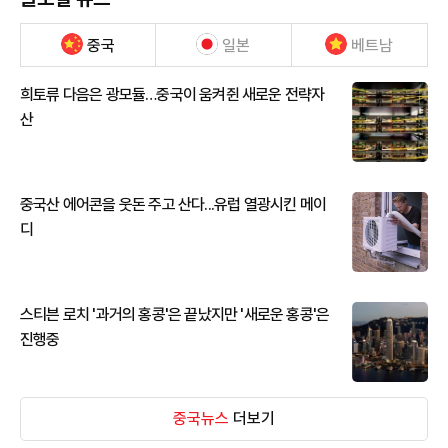
중국
일본
베트남
희토류 다음은 광모듈…중국이 움켜쥔 새로운 전략자
산
중국산 에어콘을 웃돈 주고 산다...유럽 열광시킨 메이
디
스티븐 로치 '과거의 홍콩'은 끝났지만 '새로운 홍콩'은
진행중
중국뉴스
더보기