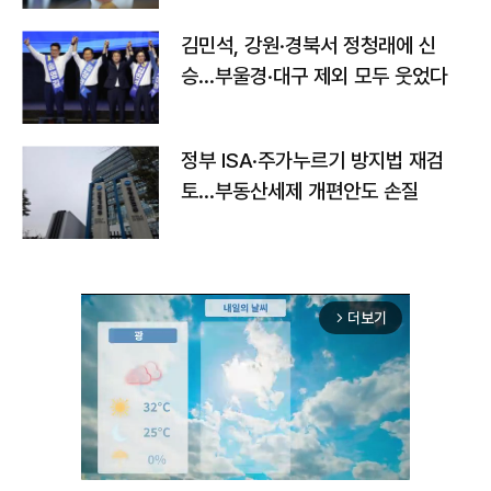
김민석, 강원·경북서 정청래에 신
승…부울경·대구 제외 모두 웃었다
정부 ISA·주가누르기 방지법 재검
토…부동산세제 개편안도 손질
더보기
arrow_forward_ios