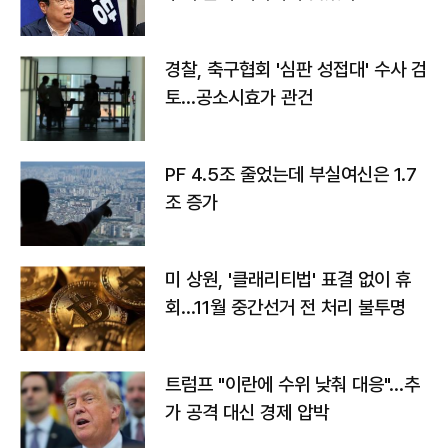
경찰, 축구협회 '심판 성접대' 수사 검
토…공소시효가 관건
PF 4.5조 줄었는데 부실여신은 1.7
조 증가
미 상원, '클래리티법' 표결 없이 휴
회…11월 중간선거 전 처리 불투명
트럼프 "이란에 수위 낮춰 대응"…추
가 공격 대신 경제 압박