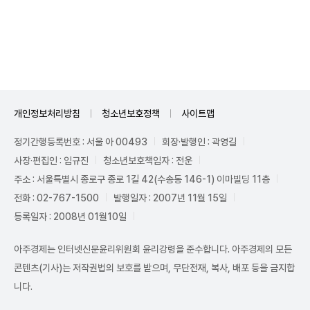
Unmute
개인정보처리방침
청소년보호정책
사이트맵
정기간행등록번호 : 서울 아 00493
회장·발행인 : 곽영길
사장·편집인 : 임규진
청소년보호책임자 : 전운
주소 : 서울특별시 종로구 종로 1길 42(수송동 146-1) 이마빌딩 11층
전화 : 02-767-1500
발행일자 : 2007년 11월 15일
등록일자 : 2008년 01월10일
아주경제는 인터넷신문윤리위원회 윤리강령을 준수합니다. 아주경제의 모든
콘텐츠(기사)는 저작권법의 보호를 받으며, 무단전재, 복사, 배포 등을 금지합
니다.