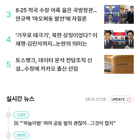
6·25 적국 수장 어록 읊은 국방장관…
3
안규백 '마오쩌둥 발언'에 자질론
'거꾸로 태극기', 북한 상징이었다? 이
4
재명·김민석까지…논란의 의미는
토스뱅크, 데이터 분석 전담조직 신
5
설…수장에 카카오 출신 선임
실시간 뉴스
08.10 21:28
UPDATE
4분전
與 "'하늘이법' 여야 공동 발의 괜찮아…그것이 협치"
9분전