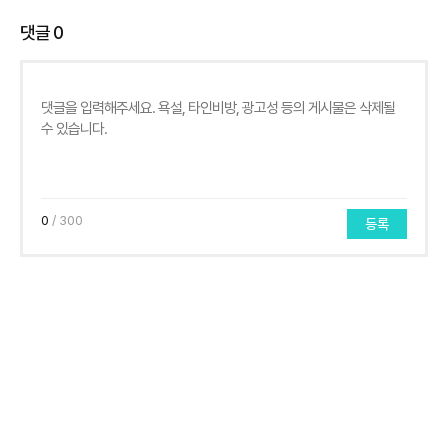
댓글
0
0
/ 300
등록