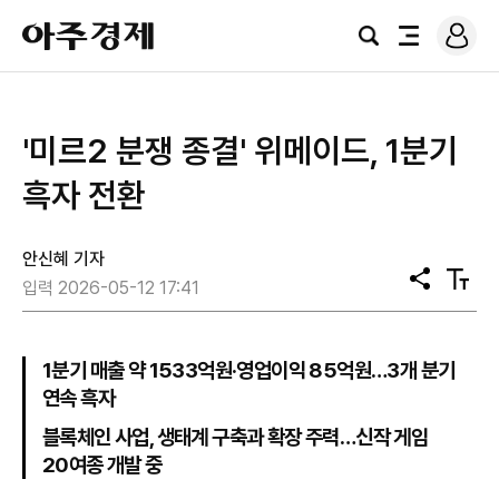
로
아
그
검
전
주
인
색
체
경
메
제
뉴
'미르2 분쟁 종결' 위메이드, 1분기
흑자 전환
안신혜 기자
공
텍
입력 2026-05-12 17:41
유
스
트
크
기
1분기 매출 약 1533억원·영업이익 85억원…3개 분기
연속 흑자
블록체인 사업, 생태계 구축과 확장 주력…신작 게임
20여종 개발 중