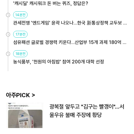
'캐시딜' 캐시워크 돈 버는 퀴즈, 정답은?
14분전
관세전쟁 '엔드게임' 윤곽 나오나…한국 新통상정책 교두보 활
용해야
17분전
섬유패션 글로벌 경쟁력 키운다…산업부 15개 과제 180억 지
원
18분전
농식품부, '천원의 아침밥' 참여 200개 대학 선정
아주PICK >
광복절 앞두고 "김구는 빨갱이"…서
울우유 불매 주장에 황당