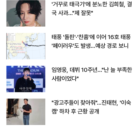
'거꾸로 태극기'에 분노한 김희철, 결
국 사과…"제 잘못"
태풍 '돌핀'·'찬홈'에 이어 16호 태풍
'페이러우'도 발생…예상 경로 보니
임영웅, 데뷔 10주년…"난 늘 부족한
사람이었다"
"광고주들이 찾아줘"…진태현, '이숙
캠' 하차 후 근황 공개