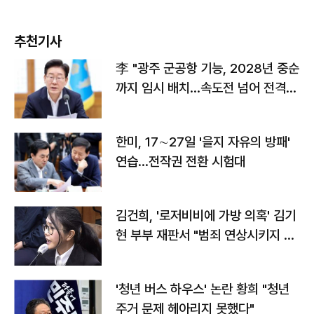
추천기사
李 "광주 군공항 기능, 2028년 중순
까지 임시 배치…속도전 넘어 전격
전"
한미, 17∼27일 '을지 자유의 방패'
연습…전작권 전환 시험대
김건희, '로저비비에 가방 의혹' 김기
현 부부 재판서 "범죄 연상시키지 말
라"
'청년 버스 하우스' 논란 황희 "청년
주거 문제 헤아리지 못했다"