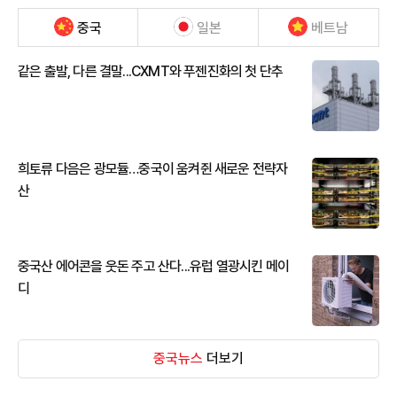
중국
일본
베트남
같은 출발, 다른 결말...CXMT와 푸젠진화의 첫 단추
희토류 다음은 광모듈…중국이 움켜쥔 새로운 전략자
산
중국산 에어콘을 웃돈 주고 산다...유럽 열광시킨 메이
디
중국뉴스
더보기