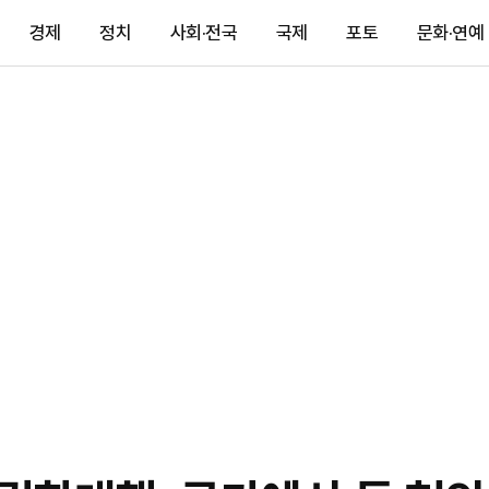
경제
정치
사회·전국
국제
포토
문화·연예