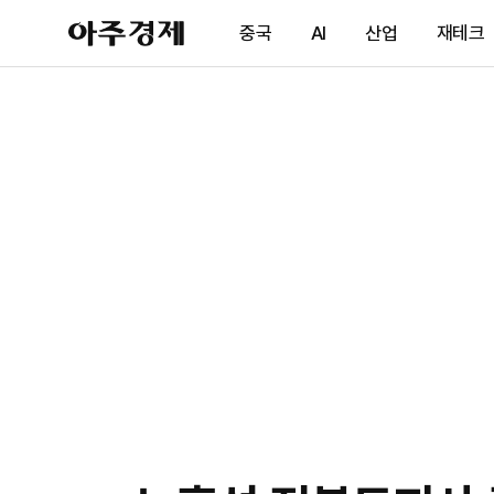
아
중국
AI
산업
재테크
주
경
제