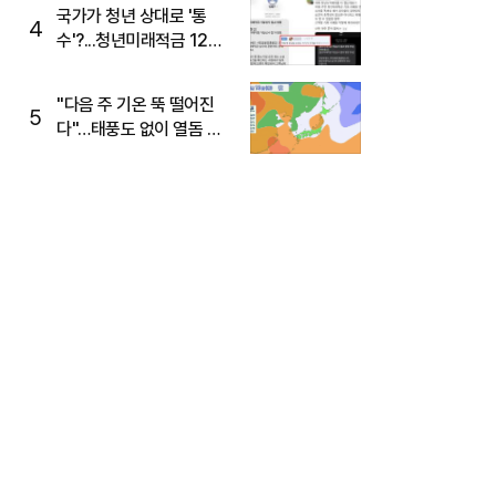
주목
국가가 청년 상대로 '통
4
수'?...청년미래적금 12%
준다더니 "응, 오류야"
"다음 주 기온 뚝 떨어진
5
다"…태풍도 없이 열돔 박
살 낸 '이것'