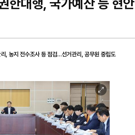
권한대행, 국가예산 등 현안
관리, 농지 전수조사 등 점검…선거관리, 공무원 중립도
이
미
지
확
대