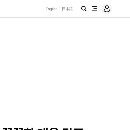
로
English
日本語
그
검
전
인
색
체
메
뉴