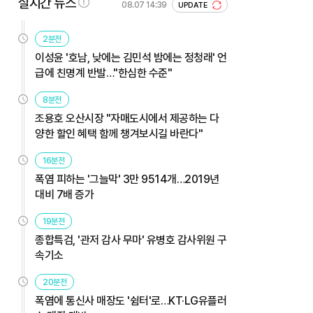
실시간 뉴스
08.07 14:39
UPDATE
2분전
이성윤 '호남, 낮에는 김민석 밤에는 정청래' 언
급에 친명계 반발…"한심한 수준"
8분전
조용호 오산시장 "자매도시에서 제공하는 다
양한 할인 혜택 함께 챙겨보시길 바란다"
16분전
폭염 피하는 '그늘막' 3만 9514개…2019년
대비 7배 증가
19분전
종합특검, '관저 감사 무마' 유병호 감사위원 구
속기소
20분전
폭염에 통신사 매장도 '쉼터'로…KT·LG유플러