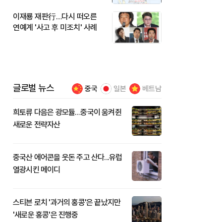
이재룡 재판行…다시 떠오른
연예계 '사고 후 미조치' 사례
글로벌 뉴스
중국
일본
베트남
희토류 다음은 광모듈…중국이 움켜쥔
새로운 전략자산
중국산 에어콘을 웃돈 주고 산다...유럽
열광시킨 메이디
스티븐 로치 '과거의 홍콩'은 끝났지만
'새로운 홍콩'은 진행중