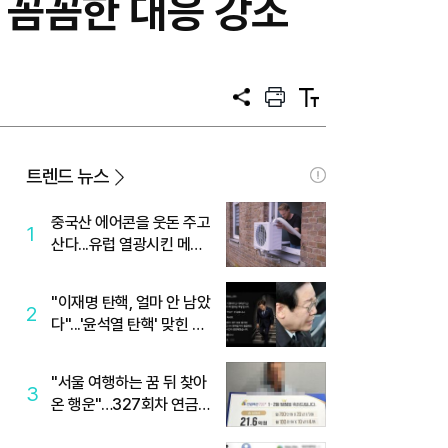
 꼼꼼한 대응 강조
공
프
텍
유
린
스
트
트
크
기
트렌드 뉴스
중국산 에어콘을 웃돈 주고
1
산다...유럽 열광시킨 메이
디
"이재명 탄핵, 얼마 안 남았
2
다"...'윤석열 탄핵' 맞힌 무
당, '성지글' 등장
"서울 여행하는 꿈 뒤 찾아
3
온 행운"…327회차 연금
복권720+ 당첨번호조회