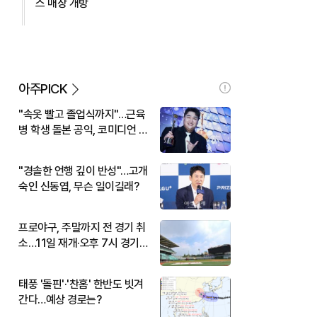
스 매장 개방
아주PICK
"속옷 빨고 졸업식까지"…근육
병 학생 돌본 공익, 코미디언 김
규원이었다
"경솔한 언행 깊이 반성"…고개
숙인 신동엽, 무슨 일이길래?
프로야구, 주말까지 전 경기 취
소…11일 재개·오후 7시 경기
시작
태풍 '돌핀'·'찬홈' 한반도 빗겨
간다…예상 경로는?