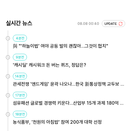
회 주목
실시간 뉴스
08.08 00:40
UPDATE
4분전
與 "'하늘이법' 여야 공동 발의 괜찮아…그것이 협치"
9분전
'캐시딜' 캐시워크 돈 버는 퀴즈, 정답은?
14분전
관세전쟁 '엔드게임' 윤곽 나오나…한국 新통상정책 교두보 활
용해야
17분전
섬유패션 글로벌 경쟁력 키운다…산업부 15개 과제 180억 지
원
18분전
농식품부, '천원의 아침밥' 참여 200개 대학 선정