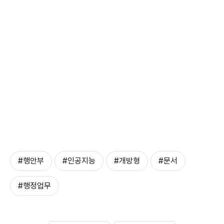
#행안부
#인공지능
#개방형
#문서
#행정업무