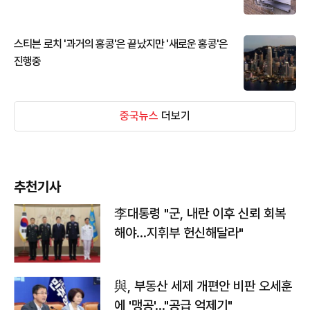
스티븐 로치 '과거의 홍콩'은 끝났지만 '새로운 홍콩'은
진행중
중국뉴스
더보기
추천기사
李대통령 "군, 내란 이후 신뢰 회복
해야…지휘부 헌신해달라"
與, 부동산 세제 개편안 비판 오세훈
에 '맹공'…"공급 억제기"