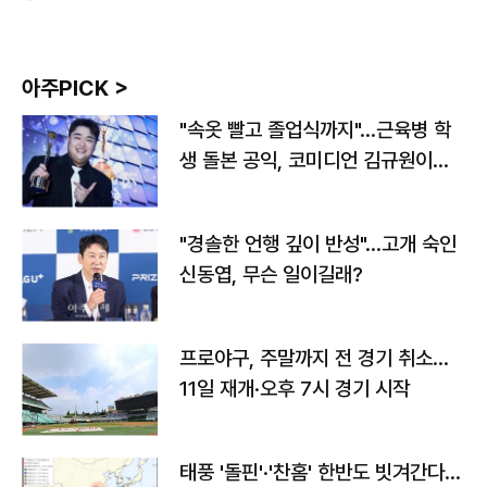
아주PICK >
"속옷 빨고 졸업식까지"…근육병 학
생 돌본 공익, 코미디언 김규원이었
다
"경솔한 언행 깊이 반성"…고개 숙인
신동엽, 무슨 일이길래?
프로야구, 주말까지 전 경기 취소…
11일 재개·오후 7시 경기 시작
태풍 '돌핀'·'찬홈' 한반도 빗겨간다…