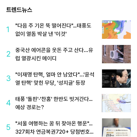
트렌드뉴스
"다음 주 기온 뚝 떨어진다"…태풍도
1
없이 열돔 박살 낸 '이것'
중국산 에어콘을 웃돈 주고 산다...유
2
럽 열광시킨 메이디
"이재명 탄핵, 얼마 안 남았다"...'윤석
3
열 탄핵' 맞힌 무당, '성지글' 등장
태풍 '돌핀'·'찬홈' 한반도 빗겨간다…
4
예상 경로는?
"서울 여행하는 꿈 뒤 찾아온 행운"…
5
327회차 연금복권720+ 당첨번호조