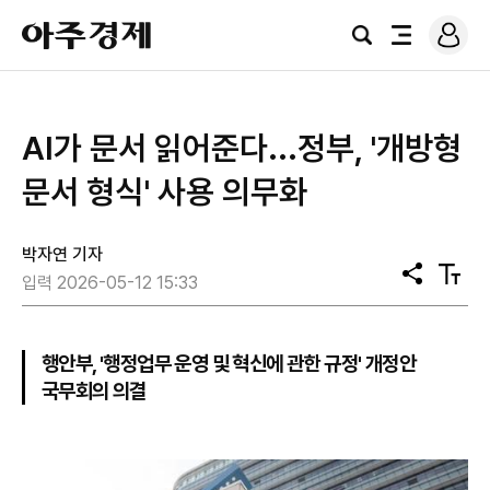
로
아
그
검
전
주
인
색
체
경
메
제
뉴
AI가 문서 읽어준다...정부, '개방형
문서 형식' 사용 의무화
박자연 기자
공
텍
입력 2026-05-12 15:33
유
스
트
크
기
행안부, '행정업무 운영 및 혁신에 관한 규정' 개정안
국무회의 의결