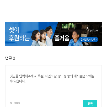
댓글
0
0
/ 300
등록