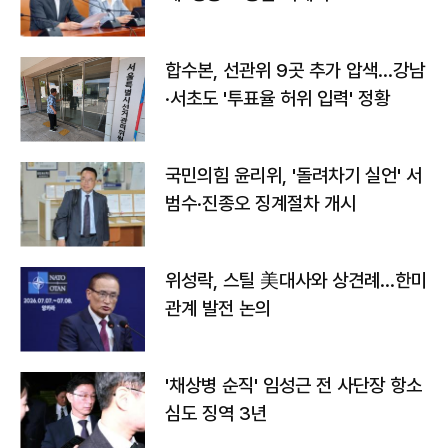
합수본, 선관위 9곳 추가 압색…강남
·서초도 '투표율 허위 입력' 정황
국민의힘 윤리위, '돌려차기 실언' 서
범수·진종오 징계절차 개시
위성락, 스틸 美대사와 상견례…한미
관계 발전 논의
'채상병 순직' 임성근 전 사단장 항소
심도 징역 3년