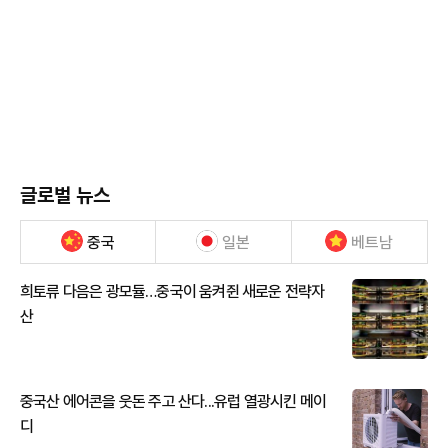
글로벌 뉴스
중국
일본
베트남
희토류 다음은 광모듈…중국이 움켜쥔 새로운 전략자
산
중국산 에어콘을 웃돈 주고 산다...유럽 열광시킨 메이
디