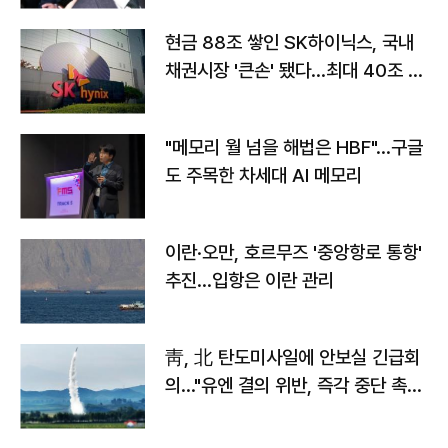
현금 88조 쌓인 SK하이닉스, 국내
채권시장 '큰손' 됐다…최대 40조 투
자
"메모리 월 넘을 해법은 HBF"…구글
도 주목한 차세대 AI 메모리
이란·오만, 호르무즈 '중앙항로 통항'
추진…입항은 이란 관리
靑, 北 탄도미사일에 안보실 긴급회
의…"유엔 결의 위반, 즉각 중단 촉
구"