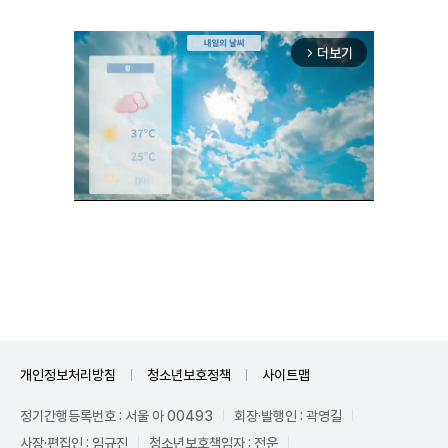
더보기
arrow_forward_ios
Unmute
개인정보처리방침
청소년보호정책
사이트맵
정기간행등록번호 : 서울 아 00493
회장·발행인 : 곽영길
사장·편집인 : 임규진
청소년보호책임자 : 전운