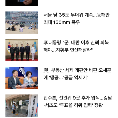
서울 낮 35도 무더위 계속…동해안
최대 150㎜ 폭우
李대통령 "군, 내란 이후 신뢰 회복
해야…지휘부 헌신해달라"
與, 부동산 세제 개편안 비판 오세훈
에 '맹공'…"공급 억제기"
합수본, 선관위 9곳 추가 압색…강남
·서초도 '투표율 허위 입력' 정황