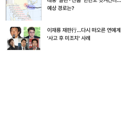
태풍 '돌핀'·'찬홈' 한반도 빗겨간다…
예상 경로는?
이재룡 재판行…다시 떠오른 연예계
'사고 후 미조치' 사례