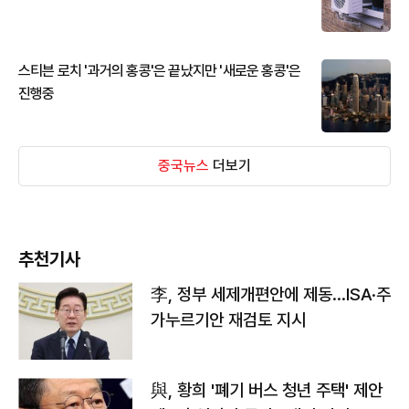
스티븐 로치 '과거의 홍콩'은 끝났지만 '새로운 홍콩'은
진행중
중국뉴스
더보기
추천기사
李, 정부 세제개편안에 제동…ISA·주
가누르기안 재검토 지시
與, 황희 '폐기 버스 청년 주택' 제안