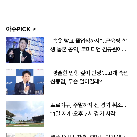
아주PICK >
"속옷 빨고 졸업식까지"…근육병 학
생 돌본 공익, 코미디언 김규원이었
다
"경솔한 언행 깊이 반성"…고개 숙인
신동엽, 무슨 일이길래?
프로야구, 주말까지 전 경기 취소…
11일 재개·오후 7시 경기 시작