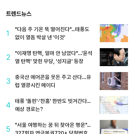
트렌드뉴스
"다음 주 기온 뚝 떨어진다"…태풍도
1
없이 열돔 박살 낸 '이것'
"이재명 탄핵, 얼마 안 남았다"...'윤석
2
열 탄핵' 맞힌 무당, '성지글' 등장
중국산 에어콘을 웃돈 주고 산다...유
3
럽 열광시킨 메이디
태풍 '돌핀'·'찬홈' 한반도 빗겨간다…
4
예상 경로는?
"서울 여행하는 꿈 뒤 찾아온 행운"…
5
327회차 연금복권720+ 당첨번호조