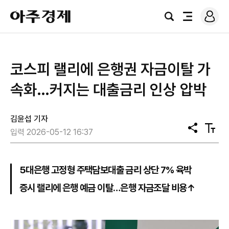
로
아
그
검
전
주
인
색
체
경
메
제
뉴
코스피 랠리에 은행권 자금이탈 가
속화…커지는 대출금리 인상 압박
김윤섭 기자
공
텍
입력 2026-05-12 16:37
유
스
트
크
기
5대은행 고정형 주택담보대출 금리 상단 7% 육박
증시 랠리에 은행 예금 이탈…은행 자금조달 비용↑