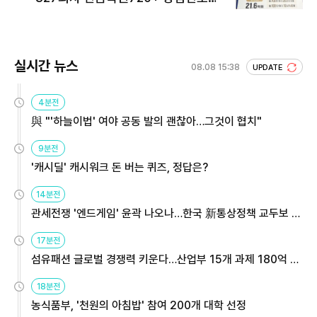
회 주목
실시간 뉴스
08.08 15:38
UPDATE
4분전
與 "'하늘이법' 여야 공동 발의 괜찮아…그것이 협치"
9분전
'캐시딜' 캐시워크 돈 버는 퀴즈, 정답은?
14분전
관세전쟁 '엔드게임' 윤곽 나오나…한국 新통상정책 교두보 활
용해야
17분전
섬유패션 글로벌 경쟁력 키운다…산업부 15개 과제 180억 지
원
18분전
농식품부, '천원의 아침밥' 참여 200개 대학 선정