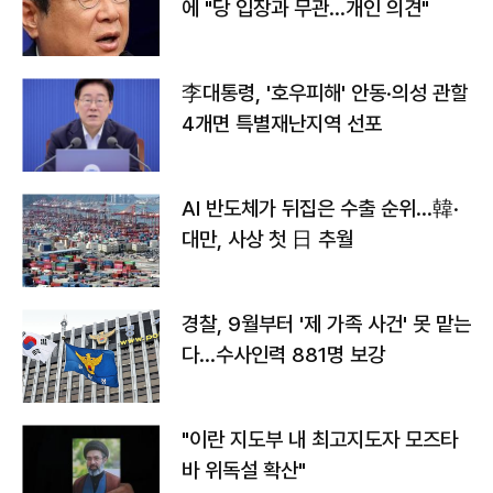
에 "당 입장과 무관…개인 의견"
李대통령, '호우피해' 안동·의성 관할
4개면 특별재난지역 선포
AI 반도체가 뒤집은 수출 순위…韓·
대만, 사상 첫 日 추월
경찰, 9월부터 '제 가족 사건' 못 맡는
다…수사인력 881명 보강
"이란 지도부 내 최고지도자 모즈타
바 위독설 확산"