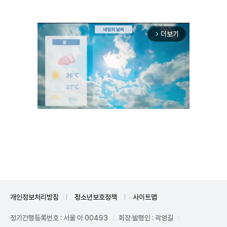
더보기
arrow_forward_ios
Unmute
개인정보처리방침
청소년보호정책
사이트맵
정기간행등록번호 : 서울 아 00493
회장·발행인 : 곽영길