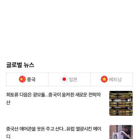
글로벌 뉴스
중국
일본
베트남
희토류 다음은 광모듈…중국이 움켜쥔 새로운 전략자
산
중국산 에어콘을 웃돈 주고 산다...유럽 열광시킨 메이
디