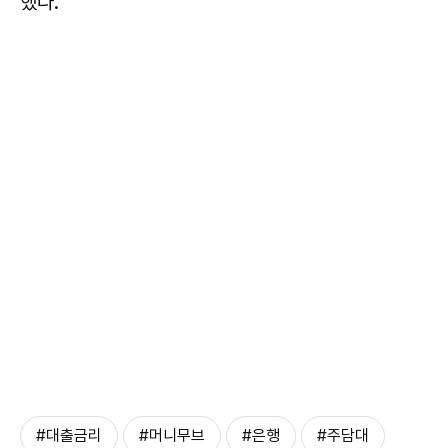
했다.
#대출금리
#머니무브
#은행
#주담대