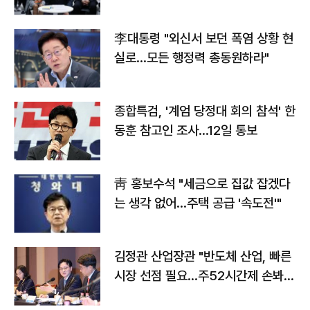
맞불
李대통령 "외신서 보던 폭염 상황 현
실로…모든 행정력 총동원하라"
종합특검, '계엄 당정대 회의 참석' 한
동훈 참고인 조사...12일 통보
靑 홍보수석 "세금으로 집값 잡겠다
는 생각 없어…주택 공급 '속도전'"
김정관 산업장관 "반도체 산업, 빠른
시장 선점 필요…주52시간제 손봐
야"