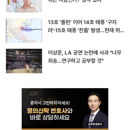
13호 '돌핀' 이어 14호 태풍 '구지
라'·15호 태풍 '찬홈' 발생…현재 위
치와 이동경로는?
이상준, LA 공연 논란에 사과 "너무
죄송…연구하고 공부할 것"