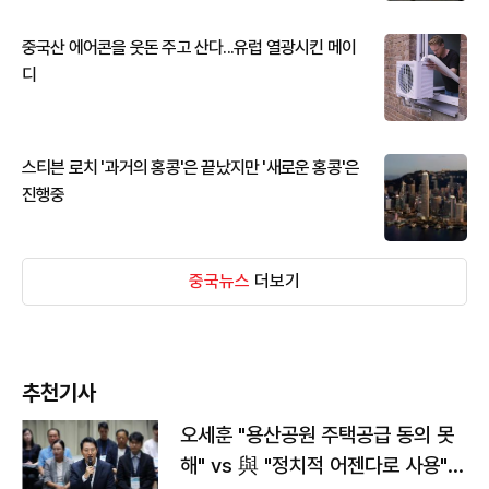
중국산 에어콘을 웃돈 주고 산다...유럽 열광시킨 메이
디
스티븐 로치 '과거의 홍콩'은 끝났지만 '새로운 홍콩'은
진행중
중국뉴스
더보기
추천기사
오세훈 "용산공원 주택공급 동의 못
해" vs 與 "정치적 어젠다로 사용"