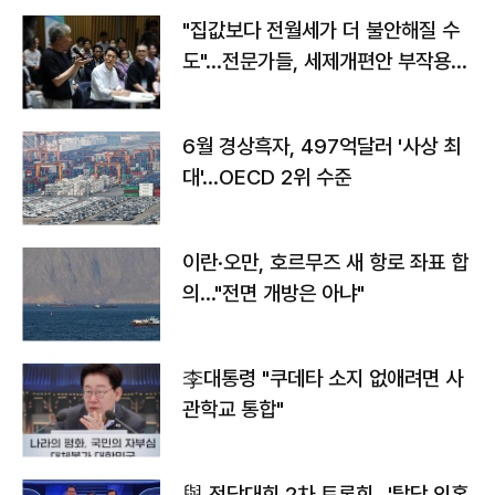
"집값보다 전월세가 더 불안해질 수
도"…전문가들, 세제개편안 부작용
우려
6월 경상흑자, 497억달러 '사상 최
대'…OECD 2위 수준
이란·오만, 호르무즈 새 항로 좌표 합
의…"전면 개방은 아냐"
李대통령 "쿠데타 소지 없애려면 사
관학교 통합"
與 전당대회 2차 토론회…'탈당 의혹