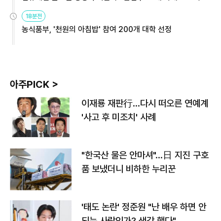
원
18분전
농식품부, '천원의 아침밥' 참여 200개 대학 선정
아주PICK >
이재룡 재판行…다시 떠오른 연예계
'사고 후 미조치' 사례
"한국산 물은 안마셔"…日 지진 구호
품 보냈더니 비하한 누리꾼
'태도 논란' 정준원 "난 배우 하면 안
되는 사람인가? 생각 했다"