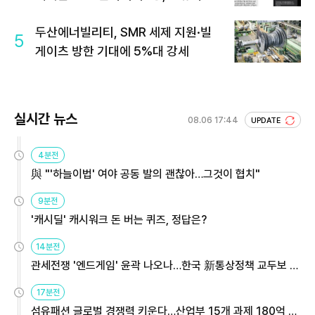
두산에너빌리티, SMR 세제 지원·빌
5
게이츠 방한 기대에 5%대 강세
실시간 뉴스
08.06 17:44
UPDATE
4분전
與 "'하늘이법' 여야 공동 발의 괜찮아…그것이 협치"
9분전
'캐시딜' 캐시워크 돈 버는 퀴즈, 정답은?
14분전
관세전쟁 '엔드게임' 윤곽 나오나…한국 新통상정책 교두보 활
용해야
17분전
섬유패션 글로벌 경쟁력 키운다…산업부 15개 과제 180억 지