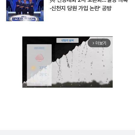
·신천지 당원 가입 논란' 공방
더보기
arrow_forward_ios
Unmute