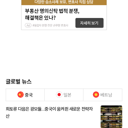
글로벌 뉴스
중국
일본
베트남
희토류 다음은 광모듈…중국이 움켜쥔 새로운 전략자
산