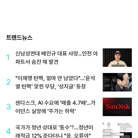
트렌드뉴스
신남성연대 배인규 대표 사망…인천 아
1
파트서 숨진 채 발견
"이재명 탄핵, 얼마 안 남았다"...'윤석
2
열 탄핵' 맞힌 무당, '성지글' 등장
샌디스크, AI 수요에 '매출 4.7배'…가
3
이던스 실망에 '주가는 하락'
국가가 청년 상대로 '통수'?...청년미
4
래적금 12% 준다더니 "응, 오류야"