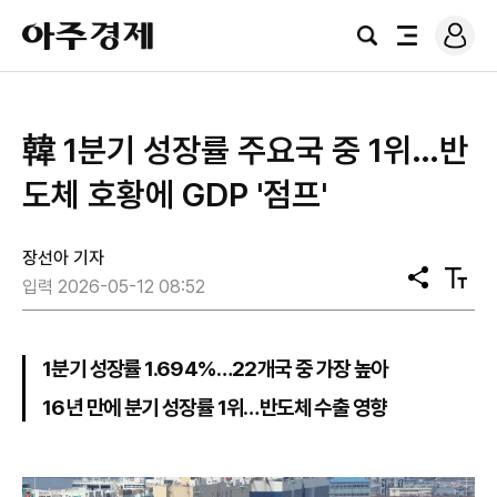
로
아
그
검
전
주
인
색
체
경
메
제
뉴
韓 1분기 성장률 주요국 중 1위…반
도체 호황에 GDP '점프'
장선아 기자
공
텍
입력 2026-05-12 08:52
유
스
트
크
기
1분기 성장률 1.694%…22개국 중 가장 높아
16년 만에 분기 성장률 1위…반도체 수출 영향