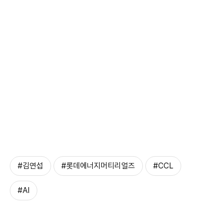
#김연섭
#롯데에너지머티리얼즈
#CCL
#AI