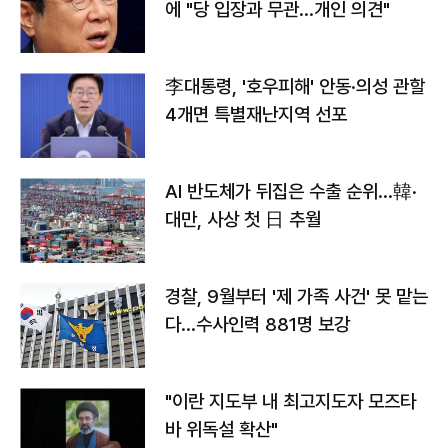
에 "당 입장과 무관…개인 의견"
李대통령, '호우피해' 안동·의성 관할
4개면 특별재난지역 선포
AI 반도체가 뒤집은 수출 순위…韓·
대만, 사상 첫 日 추월
경찰, 9월부터 '제 가족 사건' 못 맡는
다…수사인력 881명 보강
"이란 지도부 내 최고지도자 모즈타
바 위독설 확산"