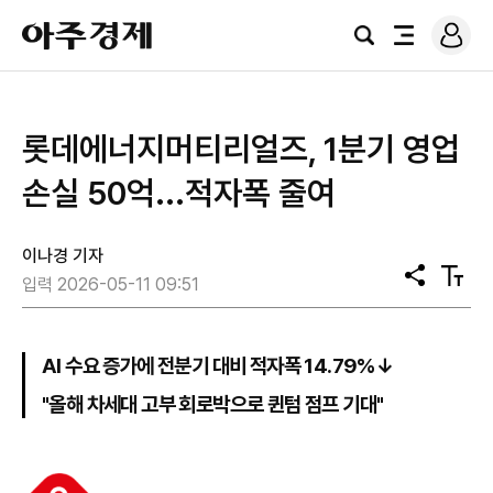
로
아
그
검
전
주
인
색
체
경
메
제
뉴
롯데에너지머티리얼즈, 1분기 영업
손실 50억...적자폭 줄여
이나경 기자
공
텍
입력 2026-05-11 09:51
유
스
트
크
기
AI 수요 증가에 전분기 대비 적자폭 14.79%↓
"올해 차세대 고부 회로박으로 퀸텀 점프 기대"