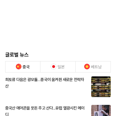
글로벌 뉴스
중국
일본
베트남
희토류 다음은 광모듈…중국이 움켜쥔 새로운 전략자
산
중국산 에어콘을 웃돈 주고 산다...유럽 열광시킨 메이
디