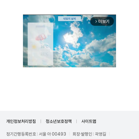
더보기
arrow_forward_ios
Unmute
개인정보처리방침
청소년보호정책
사이트맵
정기간행등록번호 : 서울 아 00493
회장·발행인 : 곽영길