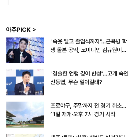
아주PICK >
"속옷 빨고 졸업식까지"…근육병 학
생 돌본 공익, 코미디언 김규원이었
다
"경솔한 언행 깊이 반성"…고개 숙인
신동엽, 무슨 일이길래?
프로야구, 주말까지 전 경기 취소…
11일 재개·오후 7시 경기 시작