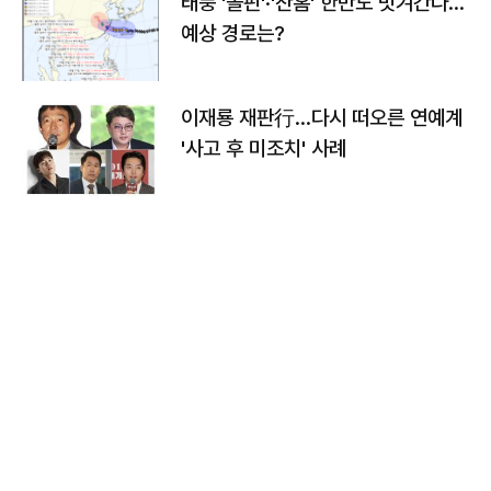
태풍 '돌핀'·'찬홈' 한반도 빗겨간다…
예상 경로는?
이재룡 재판行…다시 떠오른 연예계
'사고 후 미조치' 사례