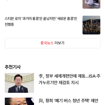
스티븐 로치 '과거의 홍콩'은 끝났지만 '새로운 홍콩'은
진행중
중국뉴스
더보기
추천기사
李, 정부 세제개편안에 제동…ISA·주
가누르기안 재검토 지시
與, 황희 '폐기 버스 청년 주택' 제안