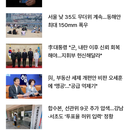
서울 낮 35도 무더위 계속…동해안
최대 150㎜ 폭우
李대통령 "군, 내란 이후 신뢰 회복
해야…지휘부 헌신해달라"
與, 부동산 세제 개편안 비판 오세훈
에 '맹공'…"공급 억제기"
합수본, 선관위 9곳 추가 압색…강남
·서초도 '투표율 허위 입력' 정황