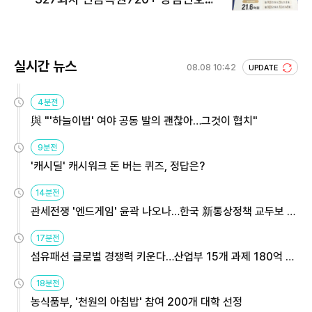
회 주목
실시간 뉴스
08.08 10:42
UPDATE
4분전
與 "'하늘이법' 여야 공동 발의 괜찮아…그것이 협치"
9분전
'캐시딜' 캐시워크 돈 버는 퀴즈, 정답은?
14분전
관세전쟁 '엔드게임' 윤곽 나오나…한국 新통상정책 교두보 활
용해야
17분전
섬유패션 글로벌 경쟁력 키운다…산업부 15개 과제 180억 지
원
18분전
농식품부, '천원의 아침밥' 참여 200개 대학 선정