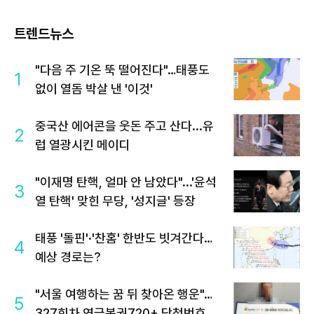
트렌드뉴스
"다음 주 기온 뚝 떨어진다"…태풍도
1
없이 열돔 박살 낸 '이것'
중국산 에어콘을 웃돈 주고 산다...유
2
럽 열광시킨 메이디
"이재명 탄핵, 얼마 안 남았다"...'윤석
3
열 탄핵' 맞힌 무당, '성지글' 등장
태풍 '돌핀'·'찬홈' 한반도 빗겨간다…
4
예상 경로는?
"서울 여행하는 꿈 뒤 찾아온 행운"…
5
327회차 연금복권720+ 당첨번호조