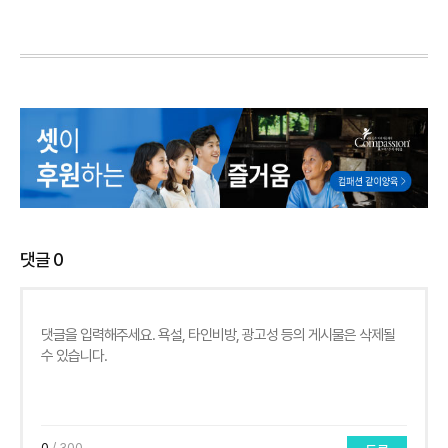
댓글
0
0
/ 300